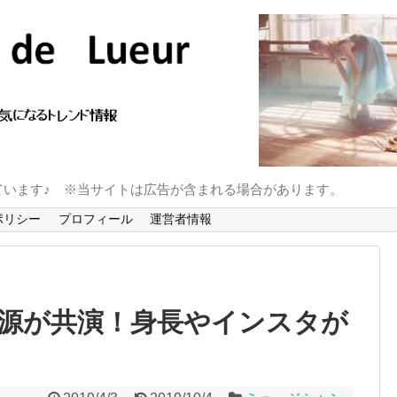
ています♪ ※当サイトは広告が含まれる場合があります。
ポリシー
プロフィール
運営者情報
源が共演！身長やインスタが