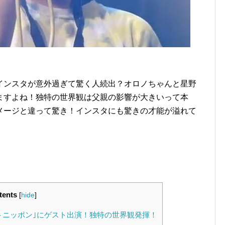
インスタが意外過ぎて驚く人続出？オロノちゃんと星野
ますよね！独特の世界観は父親の影響が大きいって本
メージと違って驚き！インスタにも驚きの才能が溢れて
tents
[
hide
]
トニッポン｣にゲスト出演！独特の世界観発揮！