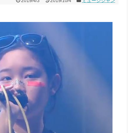
2019/4/3
2019/10/4
ミュージシャン