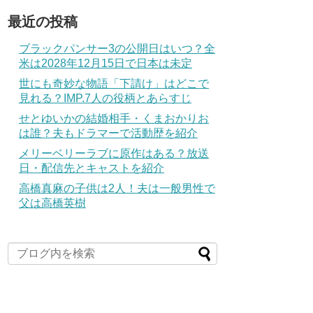
最近の投稿
ブラックパンサー3の公開日はいつ？全
米は2028年12月15日で日本は未定
世にも奇妙な物語「下請け」はどこで
見れる？IMP.7人の役柄とあらすじ
せとゆいかの結婚相手・くまおかりお
は誰？夫もドラマーで活動歴を紹介
メリーベリーラブに原作はある？放送
日・配信先とキャストを紹介
高橋真麻の子供は2人！夫は一般男性で
父は高橋英樹