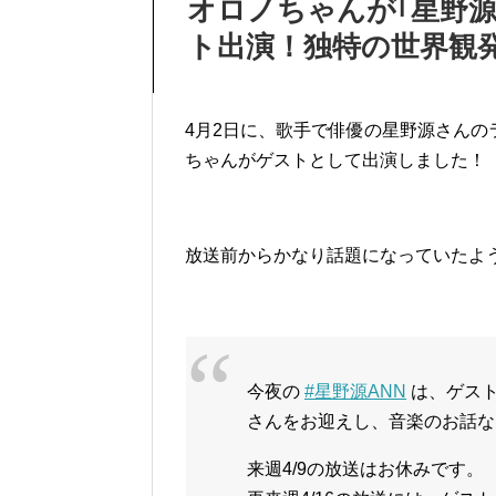
オロノちゃんが｢星野
ト出演！独特の世界観
4月2日に、歌手で俳優の星野源さんの
ちゃんがゲストとして出演しました！
放送前からかなり話題になっていたよ
今夜の
#星野源ANN
は、ゲストに
さんをお迎えし、音楽のお話な
来週4/9の放送はお休みです。