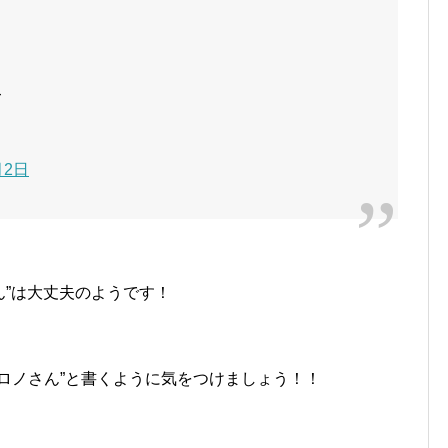
て
月2日
ん”は大丈夫のようです！
ロノさん”と書くように気をつけましょう！！