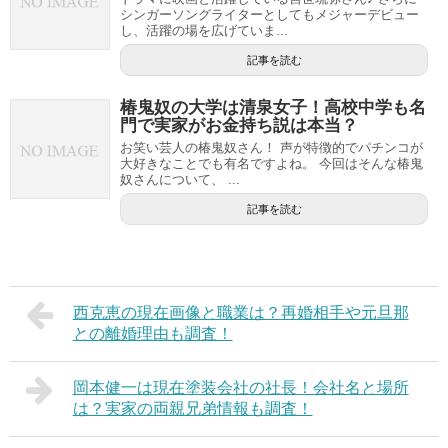
シンガーソングライターとしてもメジャーデビュー
し、活躍の場を広げていま...
記事を読む
椿鬼奴の大学は清泉女子！高校中学も名
門で実家がお金持ち説は本当？
お笑い芸人の椿鬼奴さん！ 声が特徴的でパチンコが
大好きなことでも有名ですよね。 今回はそんな椿鬼
奴さんについて、 ...
記事を読む
西克恵の現在画像と職業は？再婚相手や元旦那
との離婚理由も調査！
岡本健一は現在塗装会社の社長！会社名と場所
は？実家の両親兄弟情報も調査！