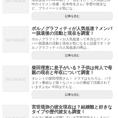
中のイケメン俳優・松本怜生さん♪ 学歴や彼女な
ど、プライベートが気にな...
記事を読む
ポルノグラフィティが人気低迷？メンバ
ー脱退後の活動と現在を調査！
ポルノグラフィティが人気低迷って本当なの？メン
バー脱退後の活動と現在が気になると話題です！ポ
ルノグラフィティの人気低迷の噂は...
記事を読む
柴田理恵に息子がいる？子供は何人で母
親の現在と年収について調査！
タレントの柴田理恵さん！ ドラマはもちろん、バラ
エティ番組など様々なジャンルの番組で活躍されて
いますよね♪ 今回はそんな...
記事を読む
宮世琉弥の彼女現在は？結婚観と好きな
タイプや歴代彼女も調査！
ドラマに映画と活躍している宮世琉弥さん♪ さらに