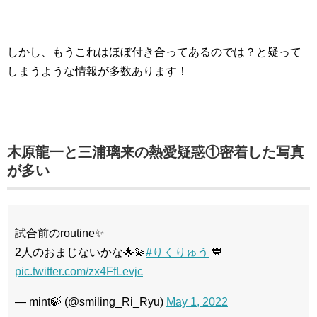
しかし、もうこれはほぼ付き合ってあるのでは？と疑って
しまうような情報が多数あります！
木原龍一と三浦璃来の熱愛疑惑①密着した写真
が多い
試合前のroutine✨
2人のおまじないかな🌟💫
#りくりゅう
💙
pic.twitter.com/zx4FfLevjc
— mint🍃 (@smiling_Ri_Ryu)
May 1, 2022