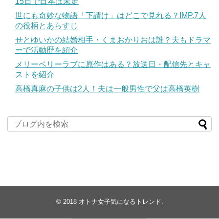
15日で日本は未定
世にも奇妙な物語「下請け」はどこで見れる？IMP.7人
の役柄とあらすじ
せとゆいかの結婚相手・くまおかりおは誰？夫もドラマ
ーで活動歴を紹介
メリーベリーラブに原作はある？放送日・配信先とキャ
ストを紹介
高橋真麻の子供は2人！夫は一般男性で父は高橋英樹
© 2018
オトナ女子気になるトレンド
.