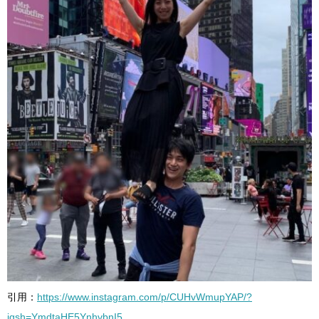
引用：
https://www.instagram.com/p/CUHvWmupYAP/?
igsh=YmdtaHE5YnhvbnI5