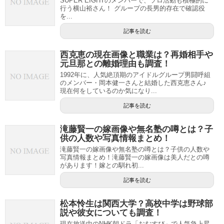
SUPER EIGHTのメンバーで、ソロ活動も積極的に
行う横山裕さん！ グループの長男的存在で確認役
を...
記事を読む
西克恵の現在画像と職業は？再婚相手や
元旦那との離婚理由も調査！
1992年に、人気絶頂期のアイドルグループ男闘呼組
のメンバー・岡本健一さんと結婚した西克恵さん♪
現在何をしているのか気になり...
記事を読む
滝藤賢一の嫁画像や無名塾の噂とは？子
供の人数や写真情報まとめ！
滝藤賢一の嫁画像や無名塾の噂とは？子供の人数や
写真情報まとめ！滝藤賢一の嫁画像は美人だとの噂
があります！嫁との馴れ初...
記事を読む
松本怜生は関西大学？高校中学は野球部
説や彼女についても調査！
現在放送中のNHK朝ドラ「おむすび」で人気急上昇