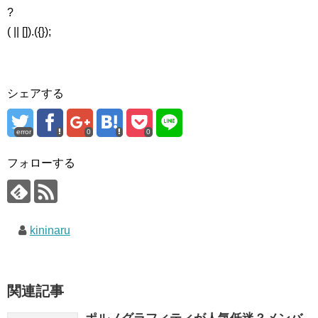
?
( || []).({});
シェアする
error
0
0
フォローする
kininaru
関連記事