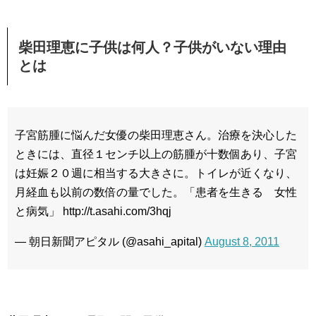
柴田理恵に子供は何人？子供がいない理由
とは
子宮筋腫に悩んだ女優の柴田理恵さん。治療を決心した
ときには、直径１センチ以上の筋腫が十数個あり、子宮
は妊娠２０週に相当する大きさに。トイレが近くなり、
月経血も以前の数倍の量でした。「患者を生きる 女性
と病気」 http://t.asahi.com/3hqj
— 朝日新聞アピタル (@asahi_apital)
August 8, 2011