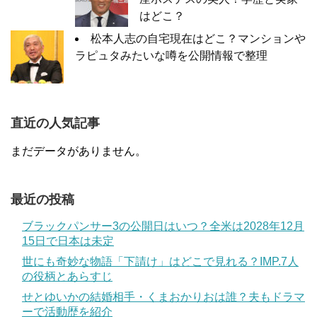
はどこ？
松本人志の自宅現在はどこ？マンションや
ラピュタみたいな噂を公開情報で整理
直近の人気記事
まだデータがありません。
最近の投稿
ブラックパンサー3の公開日はいつ？全米は2028年12月
15日で日本は未定
世にも奇妙な物語「下請け」はどこで見れる？IMP.7人
の役柄とあらすじ
せとゆいかの結婚相手・くまおかりおは誰？夫もドラマ
ーで活動歴を紹介