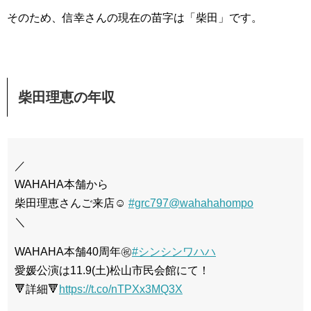
そのため、信幸さんの現在の苗字は「柴田」です。
柴田理恵の年収
／
WAHAHA本舗から
柴田理恵さんご来店☺️
#grc797
@wahahahompo
＼
WAHAHA本舗40周年㊗️
#シンシンワハハ
愛媛公演は11.9(土)松山市民会館にて！
🔻詳細🔻
https://t.co/nTPXx3MQ3X