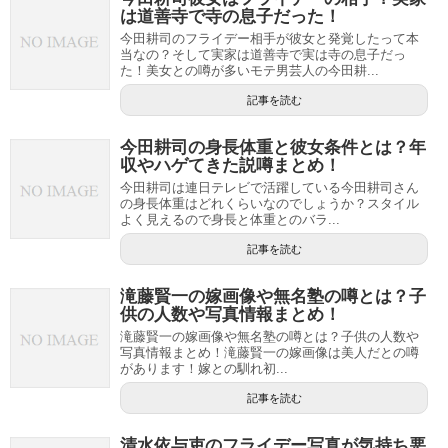
は道善寺で寺の息子だった！
今田耕司のフライデー相手が彼女と発覚したって本
当なの？そして実家は道善寺で実は寺の息子だっ
た！美女との噂が多いモテ男芸人の今田耕...
記事を読む
今田耕司の身長体重と彼女条件とは？年
収やハゲてきた説噂まとめ！
今田耕司は連日テレビで活躍している今田耕司さん
の身長体重はどれくらいなのでしょうか？スタイル
よく見えるので身長と体重とのバラ...
記事を読む
滝藤賢一の嫁画像や無名塾の噂とは？子
供の人数や写真情報まとめ！
滝藤賢一の嫁画像や無名塾の噂とは？子供の人数や
写真情報まとめ！滝藤賢一の嫁画像は美人だとの噂
があります！嫁との馴れ初...
記事を読む
清水依与吏のフライデー写真が気持ち悪