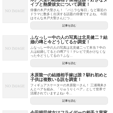
イプと熱愛彼女について調査！
俳優の木戸大聖さん！ 「バニラな毎日」など最近の
ドラマに数多く出演する話題の俳優ですよね。 今回
はそんな木戸大聖さんにつ...
記事を読む
ふなっしー中の人の写真は北見健二？結
婚の噂と今どうしてるか調査！
ふなっしー中の人の写真は北見健二って本当？中の
人は結婚してるとの噂アリ！テレビで見かけなくな
った今どうしてるの？ふな...
記事を読む
木原龍一の結婚相手嫁は誰？馴れ初めと
子供は複数いる説を調査！
フィギュアスケーターの木原龍一さん！ 三浦璃来さ
んとペアを組み、「りゅうりくペア」として世界で
活躍されていますよね♪ 今...
記事を読む
今田耕司彼女はフライデーの相手？実家