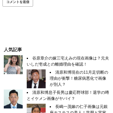
人気記事
谷原章介の嫁三宅えみの現在画像は？元夫
いしだ壱成との離婚理由を確認！
清原和博現在の11月足切断の
理由が衝撃！糖尿病悪化で画像
が別人？
清原和博息子長男は慶応野球部！退学の噂
とイケメン画像がヤバイ？
長嶋一茂嫁の仁子画像は元銀
座ホステスの美人！学歴と実家