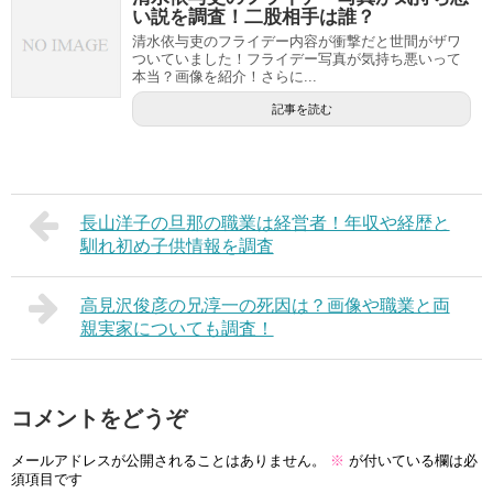
い説を調査！二股相手は誰？
清水依与吏のフライデー内容が衝撃だと世間がザワ
ついていました！フライデー写真が気持ち悪いって
本当？画像を紹介！さらに...
記事を読む
長山洋子の旦那の職業は経営者！年収や経歴と
馴れ初め子供情報を調査
高見沢俊彦の兄淳一の死因は？画像や職業と両
親実家についても調査！
コメントをどうぞ
メールアドレスが公開されることはありません。
※
が付いている欄は必
須項目です