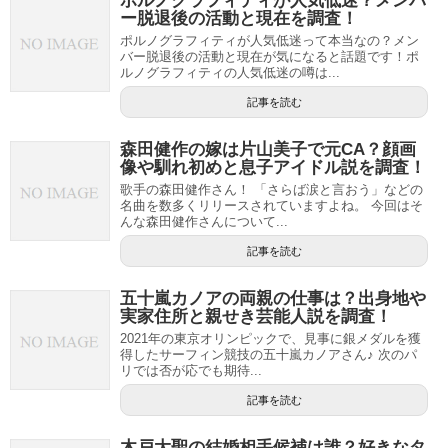
ポルノグラフィティが人気低迷？メンバ
ー脱退後の活動と現在を調査！
ポルノグラフィティが人気低迷って本当なの？メン
バー脱退後の活動と現在が気になると話題です！ポ
ルノグラフィティの人気低迷の噂は...
記事を読む
森田健作の嫁は片山美子で元CA？顔画
像や馴れ初めと息子アイドル説を調査！
歌手の森田健作さん！ 「さらば涙と言おう」などの
名曲を数多くリリースされていますよね。 今回はそ
んな森田健作さんについて...
記事を読む
五十嵐カノアの両親の仕事は？出身地や
実家住所と親せき芸能人説を調査！
2021年の東京オリンピックで、見事に銀メダルを獲
得したサーフィン競技の五十嵐カノアさん♪ 次のパ
リでは否が応でも期待...
記事を読む
木戸大聖の結婚相手候補は誰？好きなタ