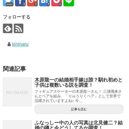
error
0
0
フォローする
kininaru
関連記事
木原龍一の結婚相手嫁は誰？馴れ初めと
子供は複数いる説を調査！
フィギュアスケーターの木原龍一さん！ 三浦璃来さ
んとペアを組み、「りゅうりくペア」として世界で
活躍されていますよね♪ 今...
記事を読む
ふなっしー中の人の写真は北見健二？結
婚の噂と今どうしてるか調査！