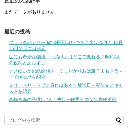
直近の人気記事
まだデータがありません。
最近の投稿
ブラックパンサー3の公開日はいつ？全米は2028年12月
15日で日本は未定
世にも奇妙な物語「下請け」はどこで見れる？IMP.7人
の役柄とあらすじ
せとゆいかの結婚相手・くまおかりおは誰？夫もドラマ
ーで活動歴を紹介
メリーベリーラブに原作はある？放送日・配信先とキャ
ストを紹介
高橋真麻の子供は2人！夫は一般男性で父は高橋英樹