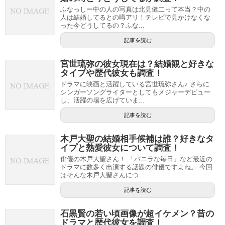
ふなっしー中の人の写真は北見健二って本当？中の
人は結婚してるとの噂アリ！テレビで見かけなくな
った今どうしてるの？ふな...
記事を読む
宮世琉弥の彼女現在は？結婚観と好きな
タイプや歴代彼女も調査！
ドラマに映画と活躍している宮世琉弥さん♪ さらに
シンガーソングライターとしてもメジャーデビュー
し、活躍の場を広げていま...
記事を読む
木戸大聖の結婚相手候補は誰？好きなタ
イプと熱愛彼女について調査！
俳優の木戸大聖さん！ 「バニラな毎日」など最近の
ドラマに数多く出演する話題の俳優ですよね。 今回
はそんな木戸大聖さんにつ...
記事を読む
石黒賢の若い頃画像が超イケメン？昔の
ドラマと歴代彼女を調査！