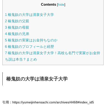
Contents
[
hide
]
1
椿鬼奴の大学は清泉女子大学
2
椿鬼奴の父親
3
椿鬼奴の母親
4
椿鬼奴の兄弟
5
椿鬼奴の実家はお金持ちなのか
6
椿鬼奴のプロフィールと経歴
7
椿鬼奴の大学は清泉女子大学！高校も名門で実家がお金持
ち説は本当？まとめ
椿鬼奴の大学は清泉女子大学
引用：https://yumeijinhensachi.com/archives/4468#index_id5