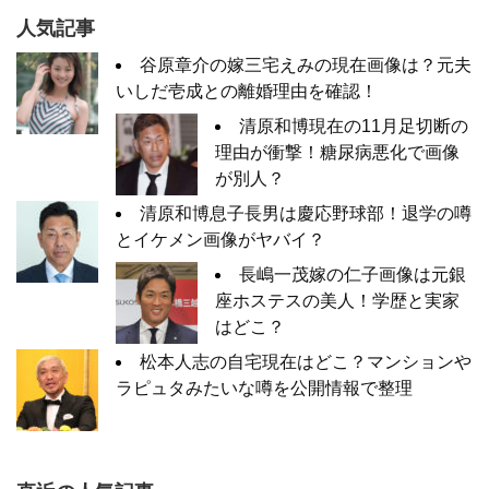
人気記事
谷原章介の嫁三宅えみの現在画像は？元夫
いしだ壱成との離婚理由を確認！
清原和博現在の11月足切断の
理由が衝撃！糖尿病悪化で画像
が別人？
清原和博息子長男は慶応野球部！退学の噂
とイケメン画像がヤバイ？
長嶋一茂嫁の仁子画像は元銀
座ホステスの美人！学歴と実家
はどこ？
松本人志の自宅現在はどこ？マンションや
ラピュタみたいな噂を公開情報で整理