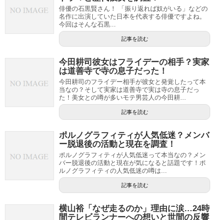
俳優の石黒賢さん！ 「振り返れば奴がいる」などの
名作に出演していた日本を代表する俳優ですよね。
今回はそんな石黒...
記事を読む
今田耕司彼女はフライデーの相手？実家
は道善寺で寺の息子だった！
今田耕司のフライデー相手が彼女と発覚したって本
当なの？そして実家は道善寺で実は寺の息子だっ
た！美女との噂が多いモテ男芸人の今田耕...
記事を読む
ポルノグラフィティが人気低迷？メンバ
ー脱退後の活動と現在を調査！
ポルノグラフィティが人気低迷って本当なの？メン
バー脱退後の活動と現在が気になると話題です！ポ
ルノグラフィティの人気低迷の噂は...
記事を読む
横山裕「なぜ走るのか」理由に涙…24時
間テレビランナーへの想いと世間の反響