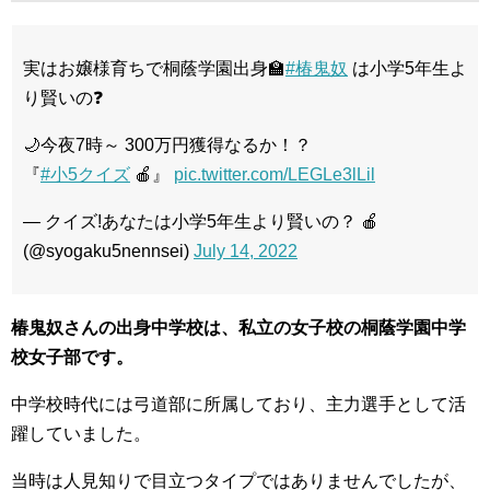
実はお嬢様育ちで桐蔭学園出身🏫
#椿鬼奴
は小学5年生よ
り賢いの❓
🌙今夜7時～ 300万円獲得なるか！？
『
#小5クイズ
🍎』
pic.twitter.com/LEGLe3lLil
— クイズ!あなたは小学5年生より賢いの？ 🍎
(@syogaku5nennsei)
July 14, 2022
椿鬼奴さんの出身中学校は、私立の女子校の桐蔭学園中学
校女子部です。
中学校時代には弓道部に所属しており、主力選手として活
躍していました。
当時は人見知りで目立つタイプではありませんでしたが、