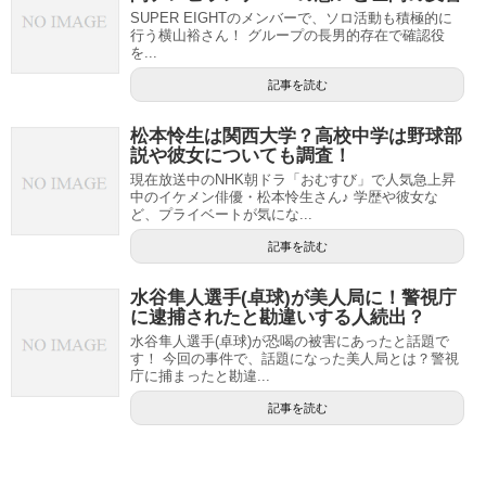
SUPER EIGHTのメンバーで、ソロ活動も積極的に
行う横山裕さん！ グループの長男的存在で確認役
を...
記事を読む
松本怜生は関西大学？高校中学は野球部
説や彼女についても調査！
現在放送中のNHK朝ドラ「おむすび」で人気急上昇
中のイケメン俳優・松本怜生さん♪ 学歴や彼女な
ど、プライベートが気にな...
記事を読む
水谷隼人選手(卓球)が美人局に！警視庁
に逮捕されたと勘違いする人続出？
水谷隼人選手(卓球)が恐喝の被害にあったと話題で
す！ 今回の事件で、話題になった美人局とは？警視
庁に捕まったと勘違...
記事を読む