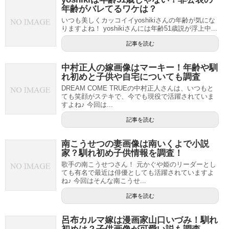
年齢がバレてるワケは？
いつも美しくカッコイイyoshikiさんの年齢が気にな
りますよね！ yoshikiさんには年齢51歳説が浮上中...
記事を読む
中村正人の嫁画像はマーキー！年齢や馴
れ初めと子供や自宅についても調査
DREAM COME TRUEの中村正人さんは、いつもと
ても笑顔がステキで、今でも現役で活躍されていま
すよね♪ 今回は...
記事を読む
南こうせつの妻画像は南いくよで小説
家？馴れ初め子供情報を調査！
歌手の南こうせつさん！ 元かぐや姫のリーダーとし
ても有名で最近は俳優としても活躍されていますよ
ね♪ 今回はそんな南こうせ...
記事を読む
呂布カルマ嫁は漫画家山口いづみ！馴れ