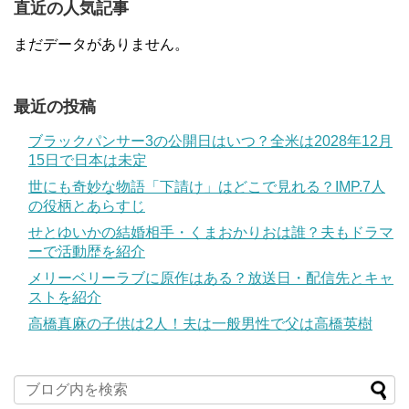
直近の人気記事
まだデータがありません。
最近の投稿
ブラックパンサー3の公開日はいつ？全米は2028年12月
15日で日本は未定
世にも奇妙な物語「下請け」はどこで見れる？IMP.7人
の役柄とあらすじ
せとゆいかの結婚相手・くまおかりおは誰？夫もドラマ
ーで活動歴を紹介
メリーベリーラブに原作はある？放送日・配信先とキャ
ストを紹介
高橋真麻の子供は2人！夫は一般男性で父は高橋英樹