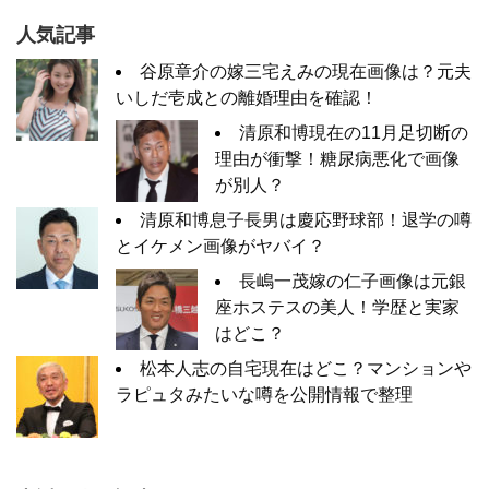
人気記事
谷原章介の嫁三宅えみの現在画像は？元夫
いしだ壱成との離婚理由を確認！
清原和博現在の11月足切断の
理由が衝撃！糖尿病悪化で画像
が別人？
清原和博息子長男は慶応野球部！退学の噂
とイケメン画像がヤバイ？
長嶋一茂嫁の仁子画像は元銀
座ホステスの美人！学歴と実家
はどこ？
松本人志の自宅現在はどこ？マンションや
ラピュタみたいな噂を公開情報で整理