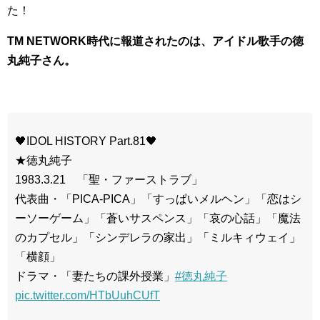
た！
TM NETWORK時代に報道されたのは、アイドル歌手の徳
丸純子さん。
🖤IDOL HISTORY Part.81🖤
★徳丸純子
1983.3.21 「聖・ファーストラブ」
代表曲・「PICA-PICA」「すっぱいメルヘン」「恋はシ
ーソーゲーム」「蒼いサスペンス」「哀の心話」「魔法
のカプセル」「シンデレラの家出」「ミルキィウェイ」
「横顔」
ドラマ・「妻たちの課外授業」
#徳丸純子
pic.twitter.com/HTbUuhCUfT