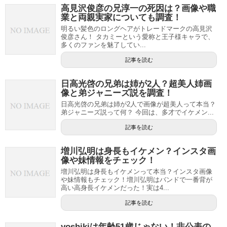
高見沢俊彦の兄淳一の死因は？画像や職
業と両親実家についても調査！
明るい髪色のロングヘアがトレードマークの高見沢
俊彦さん！ タカミーという愛称と王子様キャラで、
多くのファンを魅了してい...
記事を読む
日高光啓の兄弟は姉が2人？超美人姉画
像と弟ジャニーズ説を調査！
日高光啓の兄弟は姉が2人で画像が超美人って本当？
弟ジャニーズ説って何？ 今回は、多才でイケメン...
記事を読む
増川弘明は身長もイケメン？インスタ画
像や妹情報をチェック！
増川弘明は身長もイケメンって本当？インスタ画像
や妹情報もチェック！増川弘明はバンドで一番背が
高い高身長イケメンだった！実は4...
記事を読む
yoshikiは年齢51歳じゃない！非公表の