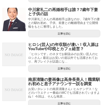
中川家礼二の再婚相手は誰？7歳年下妻
と子供の話
中川家礼二さんの再婚相手は誰なのか、7歳年下の妻
との馴れ初め、子供、前妻との離婚理由まで公開情
報をもとに整理しました。
記事を読む
ヒロシ(芸人)の年収額が凄い！収入源は
YouTubeや印税とカフェ経営？
「ヒロシです」のネタでお馴染みのお笑い芸人のヒ
ロシさん♪ 最近はお笑いの道以外でも活躍されてお
り、再ブレイクが話題にな...
記事を読む
南原清隆の妻画像は高身長美人！職業馴
れ初めと息子アナウンサー説を調査
お笑いタレントの南原清隆さん♪ ヒルナンデス！な
どのバラエティー番組のMCでも活躍されていますよ
ね！ 今回は、そんな南原...
記事を読む