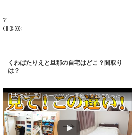
?”
( || []).({});
くわばたりえと旦那の自宅はどこ？間取り
は？
【大改造計画】ルームツアー開催！綺麗になったどー！【本編⑧】