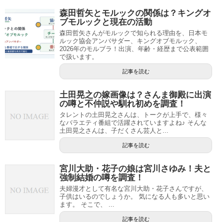
森田哲矢とモルックの関係は？キングオ
ブモルックと現在の活動
森田哲矢さんがモルックで知られる理由を、日本モ
ルック協会アンバサダー、キングオブモルック、
2026年のモルブラ！出演、年齢・経歴まで公表範囲
で扱います。
記事を読む
土田晃之の嫁画像は？さんま御殿に出演
の噂と不仲説や馴れ初めを調査！
タレントの土田晃之さんは、トークが上手で、様々
なバラエティ番組で活躍されていますよね♪ そんな
土田晃之さんは、子だくさん芸人と...
記事を読む
宮川大助・花子の娘は宮川さゆみ！夫と
強制結婚の噂を調査！
夫婦漫才として有名な宮川大助・花子さんですが、
子供はいるのでしょうか。 気になる人も多いと思い
ます。 そこで、 ...
記事を読む