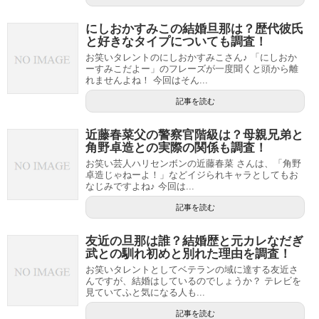
にしおかすみこの結婚旦那は？歴代彼氏
と好きなタイプについても調査！
お笑いタレントのにしおかすみこさん♪ 「にしおか
ーすみこだよー」のフレーズが一度聞くと頭から離
れませんよね！ 今回はそん...
記事を読む
近藤春菜父の警察官階級は？母親兄弟と
角野卓造との実際の関係も調査！
お笑い芸人ハリセンボンの近藤春菜 さんは、「角野
卓造じゃねーよ！」などイジられキャラとしてもお
なじみですよね♪ 今回は...
記事を読む
友近の旦那は誰？結婚歴と元カレなだぎ
武との馴れ初めと別れた理由を調査！
お笑いタレントとしてベテランの域に達する友近さ
んですが、結婚はしているのでしょうか？ テレビを
見ていてふと気になる人も...
記事を読む