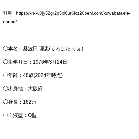
引用：https://xn--u9jy52gr2p5pl0ur6lcz20behl.com/kuwabata-rie-
danna/
◯本名：桑波田 理恵(くわばた りえ)
◯生年月日：1976年3月24日
◯年齢：48歳(2024年時点)
◯出身地：大阪府
◯身長：162㎝
◯血液型：O型