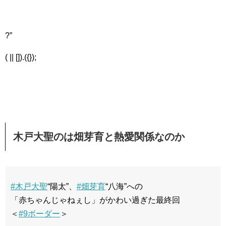
?”
( || []).({});
木戸大聖のは畑芽育と熱愛関係なのか
#木戸大聖
“陽太”、
#畑芽育
“八海”への
「赤ちゃんじゃねぇし」がかわい過ぎた最終回
＜
#9ボーダー
＞