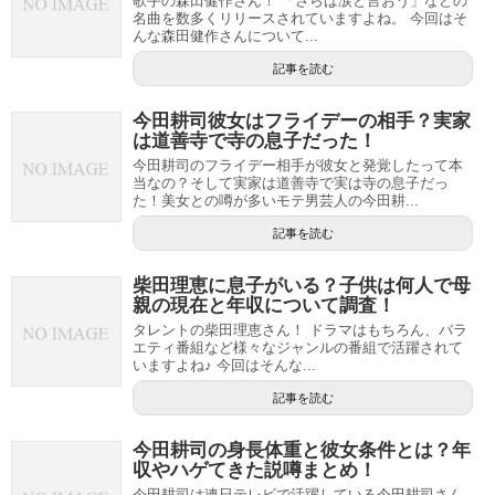
歌手の森田健作さん！ 「さらば涙と言おう」などの
名曲を数多くリリースされていますよね。 今回はそ
んな森田健作さんについて...
記事を読む
今田耕司彼女はフライデーの相手？実家
は道善寺で寺の息子だった！
今田耕司のフライデー相手が彼女と発覚したって本
当なの？そして実家は道善寺で実は寺の息子だっ
た！美女との噂が多いモテ男芸人の今田耕...
記事を読む
柴田理恵に息子がいる？子供は何人で母
親の現在と年収について調査！
タレントの柴田理恵さん！ ドラマはもちろん、バラ
エティ番組など様々なジャンルの番組で活躍されて
いますよね♪ 今回はそんな...
記事を読む
今田耕司の身長体重と彼女条件とは？年
収やハゲてきた説噂まとめ！
今田耕司は連日テレビで活躍している今田耕司さん