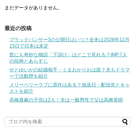
まだデータがありません。
最近の投稿
ブラックパンサー3の公開日はいつ？全米は2028年12月
15日で日本は未定
世にも奇妙な物語「下請け」はどこで見れる？IMP.7人
の役柄とあらすじ
せとゆいかの結婚相手・くまおかりおは誰？夫もドラマ
ーで活動歴を紹介
メリーベリーラブに原作はある？放送日・配信先とキャ
ストを紹介
高橋真麻の子供は2人！夫は一般男性で父は高橋英樹