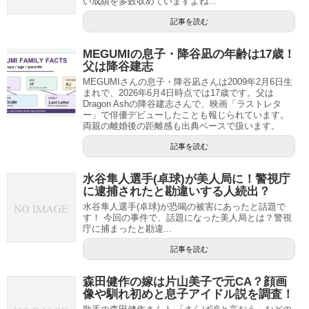
い成績を多数収めていますよね...
記事を読む
MEGUMIの息子・降谷凪の年齢は17歳！
父は降谷建志
MEGUMIさんの息子・降谷凪さんは2009年2月6日生
まれで、2026年6月4日時点では17歳です。父は
Dragon Ashの降谷建志さんで、映画「ラストレタ
ー」で俳優デビューしたことも報じられています。
両親の離婚後の距離感も出典ベースで扱います。
記事を読む
水谷隼人選手(卓球)が美人局に！警視庁
に逮捕されたと勘違いする人続出？
水谷隼人選手(卓球)が恐喝の被害にあったと話題で
す！ 今回の事件で、話題になった美人局とは？警視
庁に捕まったと勘違...
記事を読む
森田健作の嫁は片山美子で元CA？顔画
像や馴れ初めと息子アイドル説を調査！