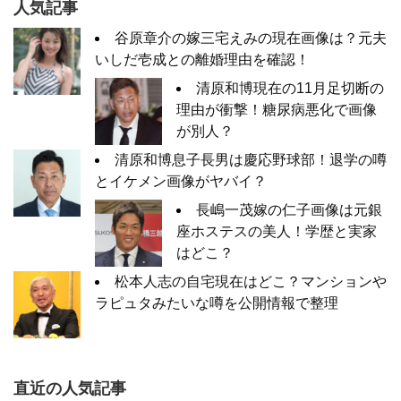
人気記事
谷原章介の嫁三宅えみの現在画像は？元夫
いしだ壱成との離婚理由を確認！
清原和博現在の11月足切断の
理由が衝撃！糖尿病悪化で画像
が別人？
清原和博息子長男は慶応野球部！退学の噂
とイケメン画像がヤバイ？
長嶋一茂嫁の仁子画像は元銀
座ホステスの美人！学歴と実家
はどこ？
松本人志の自宅現在はどこ？マンションや
ラピュタみたいな噂を公開情報で整理
直近の人気記事