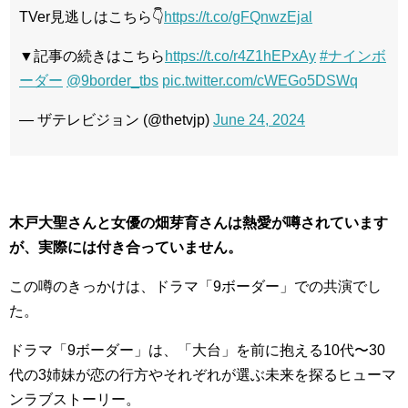
TVer見逃しはこちら👇
https://t.co/gFQnwzEjal
▼記事の続きはこちら
https://t.co/r4Z1hEPxAy
#ナインボ
ーダー
@9border_tbs
pic.twitter.com/cWEGo5DSWq
— ザテレビジョン (@thetvjp)
June 24, 2024
木戸大聖さんと女優の畑芽育さんは熱愛が噂されています
が、実際には付き合っていません。
この噂のきっかけは、ドラマ「9ボーダー」での共演でし
た。
ドラマ「9ボーダー」は、「大台」を前に抱える10代〜30
代の3姉妹が恋の行方やそれぞれが選ぶ未来を探るヒューマ
ンラブストーリー。