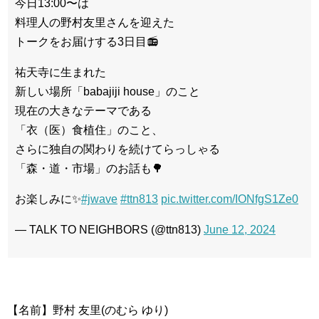
今日13:00〜は
料理人の野村友里さんを迎えた
トークをお届けする3日目📻
祐天寺に生まれた
新しい場所「babajiji house」のこと
現在の大きなテーマである
「衣（医）食植住」のこと、
さらに独自の関わりを続けてらっしゃる
「森・道・市場」のお話も🌳
お楽しみに✨
#jwave
#ttn813
pic.twitter.com/IONfgS1Ze0
— TALK TO NEIGHBORS (@ttn813)
June 12, 2024
【名前】野村 友里(のむら ゆり)