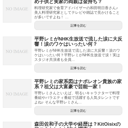
め子供と実家の両親は金持ち？
料理研究家で食育アドバイザーの和田明日香さん♪
美人料理研究家としてテレビや雑誌で見かけること
が多いですよね！ ...
記事を読む
平野レミがNHK生放送で流した涙に大反
響！涙のワケはいったい何？
平野レミがNHK生放送で流した涙に大反響！涙のワ
ケはいったい何？平野レミがNHK生放送で涙！実は
スタジオ共演者も全員...
記事を読む
平野レミの家系図はナポレオン貴族の家
系？祖父は大富豪で芸能一家！
平野レミさんといえば、明るいキャラクターで料理
番組やバラエティ番組で活躍する人気タレントです
よね♪ そんな平野レミさん...
記事を読む
森田佐和子の大学や経歴は？KitOisixの