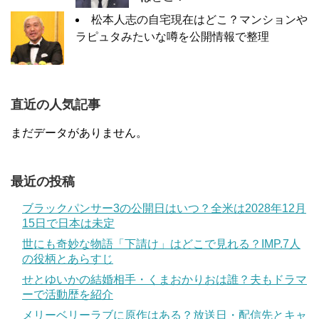
松本人志の自宅現在はどこ？マンションや
ラピュタみたいな噂を公開情報で整理
直近の人気記事
まだデータがありません。
最近の投稿
ブラックパンサー3の公開日はいつ？全米は2028年12月
15日で日本は未定
世にも奇妙な物語「下請け」はどこで見れる？IMP.7人
の役柄とあらすじ
せとゆいかの結婚相手・くまおかりおは誰？夫もドラマ
ーで活動歴を紹介
メリーベリーラブに原作はある？放送日・配信先とキャ