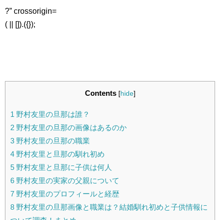
?” crossorigin=
( || []).({});
Contents
[
hide
]
1
野村友里の旦那は誰？
2
野村友里の旦那の画像はあるのか
3
野村友里の旦那の職業
4
野村友里と旦那の馴れ初め
5
野村友里と旦那に子供は何人
6
野村友里の実家の父親について
7
野村友里のプロフィールと経歴
8
野村友里の旦那画像と職業は？結婚馴れ初めと子供情報に