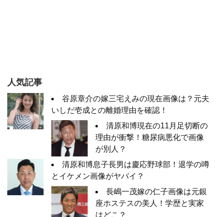
人気記事
谷原章介の嫁三宅えみの現在画像は？元夫
いしだ壱成との離婚理由を確認！
清原和博現在の11月足切断の
理由が衝撃！糖尿病悪化で画像
が別人？
清原和博息子長男は慶応野球部！退学の噂
とイケメン画像がヤバイ？
長嶋一茂嫁の仁子画像は元銀
座ホステスの美人！学歴と実家
はどこ？