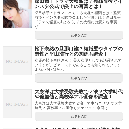
深田恭子ドラマ犬種類は？整顔前後とイ
ンスタ公式で炎上の写真とは！
深田恭子のドラマに出てくる犬種の種類とは？整顔
前後とインスタ公式で炎上した写真とは！深田恭子
ドラマで話題の｢とろろ｣その犬種には意外な事実
が...
記事を読む
松下奈緒の旦那は誰？結婚歴やタイプの
男性と平山浩行との関係も調査！
女優の松下奈緒さん！ 美人女優としても活躍されて
いますが、ピアニストであることも知られています
よね♪ 今回はそん...
記事を読む
大泉洋は大学受験失敗で２浪？大学時代
や偏差値と高校卒アル画像を調査！
大泉洋は大学受験失敗で２浪って本当？ どんな大学
時代？ 高校卒アル画像もチェック！ 今回は...
記事を読む