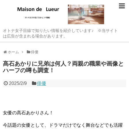
オトナ女子目線で知りたい情報を紹介しています♪ ※当サイト
は広告が含まれる場合があります。
ホーム
俳優
髙石あかりに兄弟は何人？両親の職業や画像と
ハーフの噂も調査！
2025/2/9
俳優
女優の髙石あかりさん！
今話題の女優として、ドラマだけでなく舞台などでも活躍