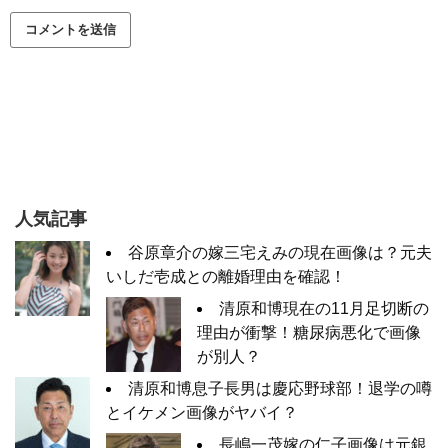
人気記事
谷原章介の嫁三宅えみの現在画像は？元夫
いしだ壱成との離婚理由を確認！
清原和博現在の11月足切断の
理由が衝撃！糖尿病悪化で画像
が別人？
清原和博息子長男は慶応野球部！退学の噂
とイケメン画像がヤバイ？
長嶋一茂嫁の仁子画像は元銀