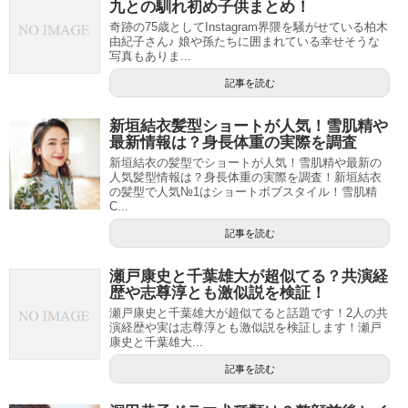
九との馴れ初め子供まとめ！
奇跡の75歳としてInstagram界隈を騒がせている柏木
由紀子さん♪ 娘や孫たちに囲まれている幸せそうな
写真もありま...
記事を読む
新垣結衣髪型ショートが人気！雪肌精や
最新情報は？身長体重の実際を調査
新垣結衣の髪型でショートが人気！雪肌精や最新の
人気髪型情報は？身長体重の実際を調査！新垣結衣
の髪型で人気№1はショートボブスタイル！雪肌精
C...
記事を読む
瀬戸康史と千葉雄大が超似てる？共演経
歴や志尊淳とも激似説を検証！
瀬戸康史と千葉雄大が超似てると話題です！2人の共
演経歴や実は志尊淳とも激似説を検証します！瀬戸
康史と千葉雄大...
記事を読む