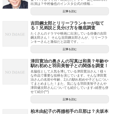
出演は？中村倫也のインスタ公式の情報...
記事を読む
吉田鋼太郎とリリーフランキーが似て
る！兄弟説と見分け方を徹底調査
たくさんのドラマや映画に出演している俳優の吉田
鋼太郎さん！ そんな吉田鋼太郎さんが、リリーフラ
ンキーさんと激似だと話題です。 ...
記事を読む
津田寛治の奥さんの写真は和美？年齢や
馴れ初めと羽田美智子との関係を調査！
名脇役として人気を博している津田寛治さん！様々
な作品で重要な役柄を演じています。そんな津田寛
治さんの名前や年齢、2人の馴れ初めや子どもについ
てまとめました！また、気になる羽田美智子さんや
津田健次郎さんについても紹介しています♪経歴も併
せて紹介(^^)
記事を読む
柏木由紀子の再婚相手の旦那は？夫坂本