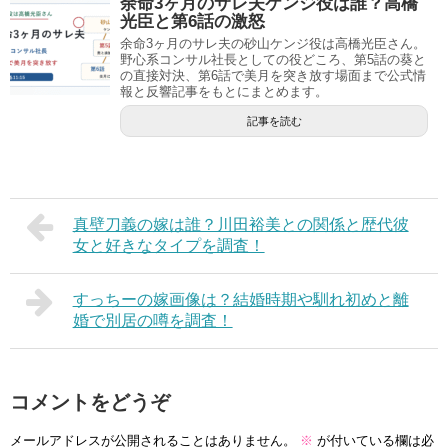
余命3ヶ月のサレ夫ケンジ役は誰？高橋
光臣と第6話の激怒
余命3ヶ月のサレ夫の砂山ケンジ役は高橋光臣さん。
野心系コンサル社長としての役どころ、第5話の葵と
の直接対決、第6話で美月を突き放す場面まで公式情
報と反響記事をもとにまとめます。
記事を読む
真壁刀義の嫁は誰？川田裕美との関係と歴代彼
女と好きなタイプを調査！
すっちーの嫁画像は？結婚時期や馴れ初めと離
婚で別居の噂を調査！
コメントをどうぞ
メールアドレスが公開されることはありません。
※
が付いている欄は必