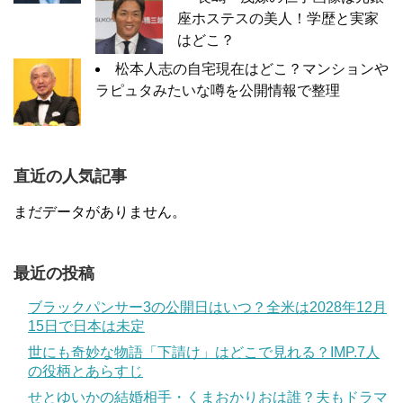
座ホステスの美人！学歴と実家
はどこ？
松本人志の自宅現在はどこ？マンションや
ラピュタみたいな噂を公開情報で整理
直近の人気記事
まだデータがありません。
最近の投稿
ブラックパンサー3の公開日はいつ？全米は2028年12月
15日で日本は未定
世にも奇妙な物語「下請け」はどこで見れる？IMP.7人
の役柄とあらすじ
せとゆいかの結婚相手・くまおかりおは誰？夫もドラマ