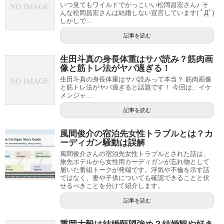
いつ見てもワイルドでかっこいい松岡昌宏さん♪ そ
んな松岡昌宏さんは結婚しない宣言しています( ﾟДﾟ)
しかしで...
記事を読む
生田斗真の身長体重はサバ読み？筋肉画
像と筋トレ法がヤバ過ぎる！
生田斗真の身長体重はサバ読みって本当？ 筋肉画像
と筋トレ法がヤバ過ぎると話題です！ 今回は、イケ
メンジャ...
記事を読む
風間俊介の宿泊先女性トラブルとは？カ
ーディガン騒動は誤解
風間俊介さんの宿泊先女性トラブルとされた話は、
旅先ホテルから女性用カーディガンが忘れ物として
届いた番組トークが発端です。浮気や不倫を示す話
ではなく、妻や子供についても確認できることと伏
せるべきことを分けて紹介します。
記事を読む