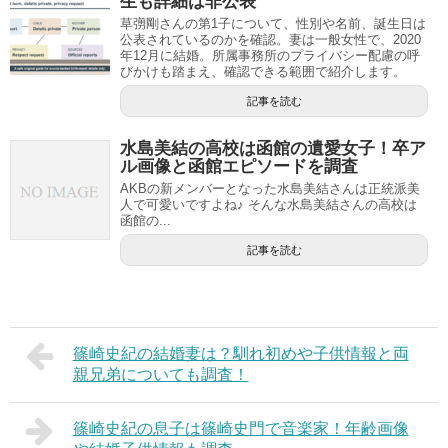
生も詳細は非公表
草彅剛さんの第1子について、性別や名前、誕生日は
公表されているのかを確認。妻は一般女性で、2020
年12月に結婚。所属事務所のプライバシー配慮の呼
びかけも踏まえ、確認できる範囲で紹介します。
記事を読む
水島美結の高校は函館の遺愛女子！卒ア
ル画像と函館エピソードを調査
AKBの新メンバーとなった水島美結さんは正統派美
人で可愛いですよね♪ そんな水島美結さんの高校は
函館の...
記事を読む
篠崎史紀の結婚妻は？馴れ初めや子供情報と両
親兄弟についても調査！
篠崎史紀の息子は篠崎史門で音楽家！年齢画像