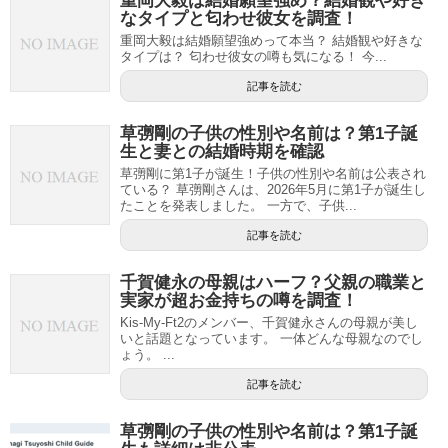
重岡大毅は結婚願望強め？結婚観や好き
なタイプと匂わせ彼女を調査！
重岡大毅は結婚願望強めって本当？ 結婚観や好きな
タイプは？ 匂わせ彼女の噂も気になる！ 今...
記事を読む
草彅剛の子供の性別や名前は？第1子誕
生と妻との結婚時期を確認
草彅剛に第1子が誕生！子供の性別や名前は公表され
ている？ 草彅剛さんは、2026年5月に第1子が誕生し
たことを発表しました。 一方で、子供...
記事を読む
千賀健永の母親はハーフ？父親の職業と
実家が超お金持ちの噂を調査！
Kis-My-Ft2のメンバー、千賀健永さんの母親が美し
いと話題となっています。 一体どんな母親なのでし
ょう。 ...
記事を読む
草彅剛の子供の性別や名前は？第1子誕