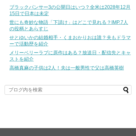
ブラックパンサー3の公開日はいつ？全米は2028年12月
15日で日本は未定
世にも奇妙な物語「下請け」はどこで見れる？IMP.7人
の役柄とあらすじ
せとゆいかの結婚相手・くまおかりおは誰？夫もドラマ
ーで活動歴を紹介
メリーベリーラブに原作はある？放送日・配信先とキャ
ストを紹介
高橋真麻の子供は2人！夫は一般男性で父は高橋英樹