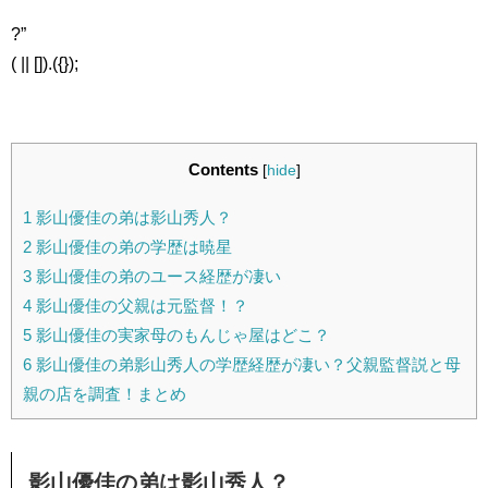
?”
( || []).({});
Contents
[
hide
]
1
影山優佳の弟は影山秀人？
2
影山優佳の弟の学歴は暁星
3
影山優佳の弟のユース経歴が凄い
4
影山優佳の父親は元監督！？
5
影山優佳の実家母のもんじゃ屋はどこ？
6
影山優佳の弟影山秀人の学歴経歴が凄い？父親監督説と母
親の店を調査！まとめ
影山優佳の弟は影山秀人？