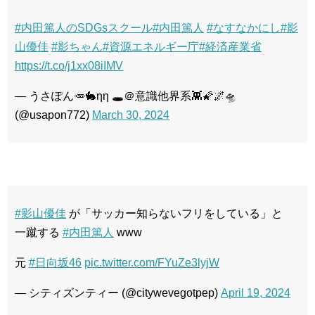
#内田篤人のSDGsスクール
#内田篤人
#なすなかにし
#影
山優佳
#影ちゃん
#資源エネルギー庁
#経済産業省
https://t.co/j1xx08iIMV
— うさぽん🥕🐇ηη 🕳＠意識他界系👾🌠🌌🛸
(@usapon772)
March 30, 2024
#影山優佳
が「サッカー知らないフリをしている」と
一蹴する
#内田篤人
www
元
#日向坂46
pic.twitter.com/FYuZe3lyjW
— シティズンティー (@citywevegotpep)
April 19, 2024