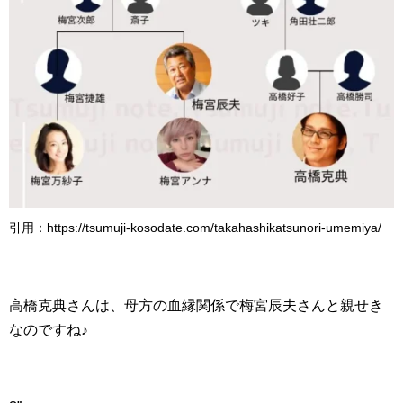
引用：https://tsumuji-kosodate.com/takahashikatsunori-umemiya/
高橋克典さんは、母方の血縁関係で梅宮辰夫さんと親せき
なのですね♪