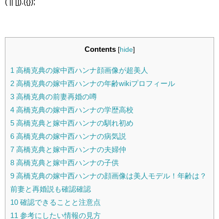
( || []).({});
Contents
[
hide
]
1
高橋克典の嫁中西ハンナ顔画像が超美人
2
高橋克典の嫁中西ハンナの年齢wikiプロフィール
3
高橋克典の前妻再婚の噂
4
高橋克典の嫁中西ハンナの学歴高校
5
高橋克典と嫁中西ハンナの馴れ初め
6
高橋克典の嫁中西ハンナの病気説
7
高橋克典と嫁中西ハンナの夫婦仲
8
高橋克典と嫁中西ハンナの子供
9
高橋克典の嫁中西ハンナの顔画像は美人モデル！年齢は？
前妻と再婚説も確認確認
10
確認できることと注意点
11
参考にしたい情報の見方