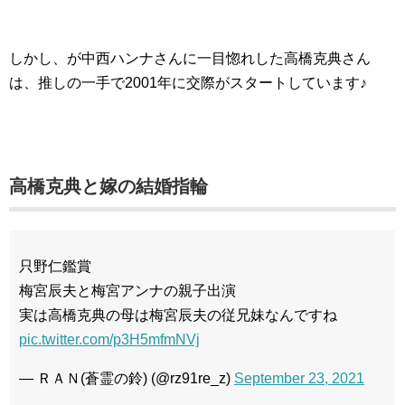
しかし、が中西ハンナさんに一目惚れした高橋克典さん
は、推しの一手で2001年に交際がスタートしています♪
高橋克典と嫁の結婚指輪
只野仁鑑賞
梅宮辰夫と梅宮アンナの親子出演
実は高橋克典の母は梅宮辰夫の従兄妹なんですね
pic.twitter.com/p3H5mfmNVj
— ＲＡＮ(蒼霊の鈴) (@rz91re_z)
September 23, 2021