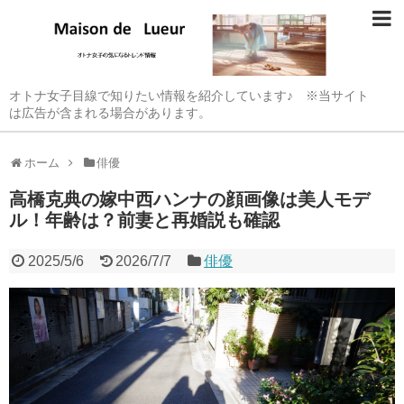
オトナ女子目線で知りたい情報を紹介しています♪ ※当サイト
は広告が含まれる場合があります。
ホーム
俳優
高橋克典の嫁中西ハンナの顔画像は美人モデ
ル！年齢は？前妻と再婚説も確認
2025/5/6
2026/7/7
俳優