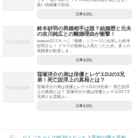
若い頃画像で目頭...
記事を読む
鈴木砂羽の再婚相手は誰？結婚歴と元夫
の吉川純広との離婚理由が衝撃！
season21で久々に『相棒』シリーズに出演した鈴木
砂羽さん！ ドラマの役柄も人気だったため、多くの
視聴者が歓喜しま...
記事を読む
窪塚洋介の弟は俳優とレゲエDJの3兄
弟！死亡説浮上の真相とは？
窪塚洋介の弟は俳優とレゲエDJの3兄弟！ 死亡説浮
上の真相とは？ 窪塚洋介の弟は俳優とレゲエDJで3
兄弟とも芸能人♪ ...
記事を読む
りんごちゃんの性別はどっち？手術の噂と高校