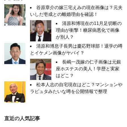
谷原章介の嫁三宅えみの現在画像は？元夫
いしだ壱成との離婚理由を確認！
清原和博現在の11月足切断の
理由が衝撃！糖尿病悪化で画像
が別人？
清原和博息子長男は慶応野球部！退学の噂
とイケメン画像がヤバイ？
長嶋一茂嫁の仁子画像は元銀
座ホステスの美人！学歴と実家
はどこ？
松本人志の自宅現在はどこ？マンションや
ラピュタみたいな噂を公開情報で整理
直近の人気記事