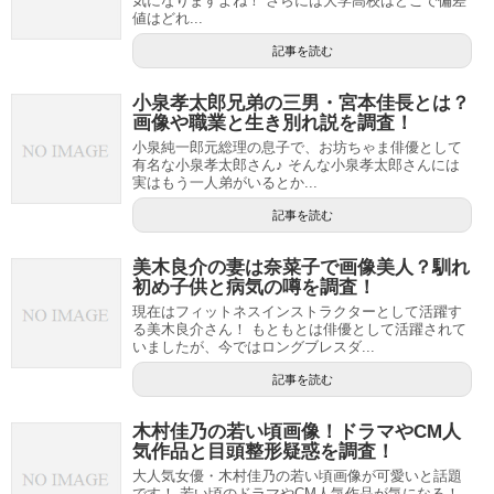
気になりますよね！ さらには大学高校はどこで偏差
値はどれ...
記事を読む
小泉孝太郎兄弟の三男・宮本佳長とは？
画像や職業と生き別れ説を調査！
小泉純一郎元総理の息子で、お坊ちゃま俳優として
有名な小泉孝太郎さん♪ そんな小泉孝太郎さんには
実はもう一人弟がいるとか...
記事を読む
美木良介の妻は奈菜子で画像美人？馴れ
初め子供と病気の噂を調査！
現在はフィットネスインストラクターとして活躍す
る美木良介さん！ もともとは俳優として活躍されて
いましたが、今ではロングブレスダ...
記事を読む
木村佳乃の若い頃画像！ドラマやCM人
気作品と目頭整形疑惑を調査！
大人気女優・木村佳乃の若い頃画像が可愛いと話題
です！ 若い頃のドラマやCM人気作品が気になる！