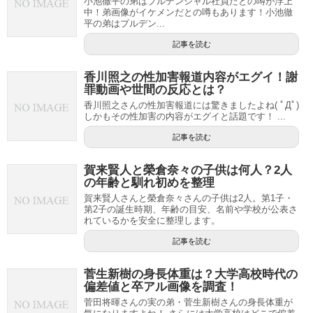
小池徹平の弟はプルデンシャル社員だとの噂が浮上
中！弟画像がイケメンだとの噂もあります！小池徹
平の弟はプルデン...
記事を読む
香川照之の性加害報道内容がエグイ！謝
罪動画や世間の反応とは？
香川照之さんの性加害報道には驚きましたよね( ﾟДﾟ)
しかもその性加害の内容がエグイと話題です！ ...
記事を読む
賀来賢人と榮倉奈々の子供は何人？2人
の年齢と馴れ初めを整理
賀来賢人さんと榮倉奈々さんの子供は2人。第1子・
第2子の誕生時期、年齢の目安、名前や学校が公表さ
れているかを安全に整理します。
記事を読む
菅生新樹の身長体重は？大学高校時代の
偏差値と卒アル画像を調査！
菅田将暉さんの実の弟・菅生新樹さんの身長体重が