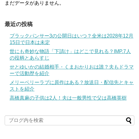
まだデータがありません。
最近の投稿
ブラックパンサー3の公開日はいつ？全米は2028年12月
15日で日本は未定
世にも奇妙な物語「下請け」はどこで見れる？IMP.7人
の役柄とあらすじ
せとゆいかの結婚相手・くまおかりおは誰？夫もドラマ
ーで活動歴を紹介
メリーベリーラブに原作はある？放送日・配信先とキャ
ストを紹介
高橋真麻の子供は2人！夫は一般男性で父は高橋英樹