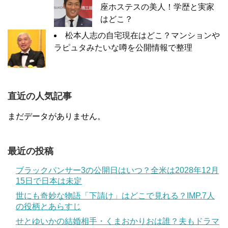
座ホステスの美人！学歴と実家
はどこ？
松本人志の自宅現在はどこ？マンションや
ラピュタみたいな噂を公開情報で整理
直近の人気記事
まだデータがありません。
最近の投稿
ブラックパンサー3の公開日はいつ？全米は2028年12月
15日で日本は未定
世にも奇妙な物語「下請け」はどこで見れる？IMP.7人
の役柄とあらすじ
せとゆいかの結婚相手・くまおかりおは誰？夫もドラマ