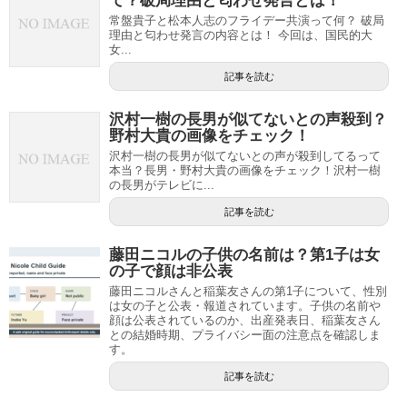
て？破局理由と匂わせ発言とは！
常盤貴子と松本人志のフライデー共演って何？ 破局
理由と匂わせ発言の内容とは！ 今回は、国民的大
女...
記事を読む
沢村一樹の長男が似てないとの声殺到？
野村大貴の画像をチェック！
沢村一樹の長男が似てないとの声が殺到してるって
本当？長男・野村大貴の画像をチェック！沢村一樹
の長男がテレビに...
記事を読む
藤田ニコルの子供の名前は？第1子は女
の子で顔は非公表
藤田ニコルさんと稲葉友さんの第1子について、性別
は女の子と公表・報道されています。子供の名前や
顔は公表されているのか、出産発表日、稲葉友さん
との結婚時期、プライバシー面の注意点を確認しま
す。
記事を読む