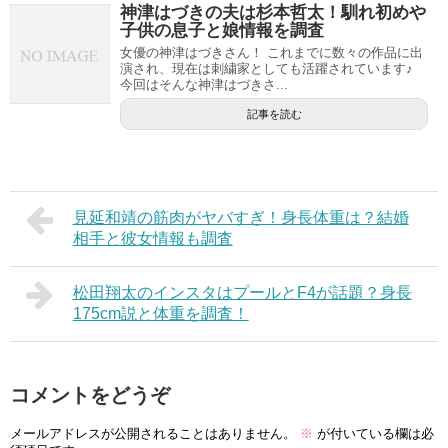
神津はづきの夫は杉本哲太！馴れ初めや
子供の息子と娘情報を調査
女優の神津はづきさん！ これまでに数々の作品に出
演され、現在は刺繍家としても活躍されています♪
今回はそんな神津はづきさ...
記事を読む
見延和靖の筋肉がヤバすぎ！身長体重は？結婚
相手と彼女情報も調査
松田翔太のインスタはプールとF4が話題？身長
175cm説と体重を調査！
コメントをどうぞ
メールアドレスが公開されることはありません。
※
が付いている欄は必