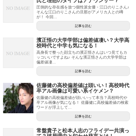
氏と理想のタイプはアナウンサー？
圧倒的な存在感を放つ個性派女優・江口のりこさん♪
そんな江口のりこさんの旦那がアメリカ人との噂
が！ 今回...
記事を読む
濱正悟の大学学部は偏差値凄い？大学高
校時代と中学も気になる！
高身長で整った顔立ちの濱正悟さんはいつ見てもカ
ッコいいですよね♪ そんな濱正悟さんの大学学部は
偏差値凄...
記事を読む
佐藤健の高校偏差値は頭いい！高校時代
卒アル画像は可愛い系イケメン？
佐藤健の高校偏差値が頭いいって本当？高校時代や
卒アル画像が気になる！ 佐藤健に高校偏差値の検索
ワードが浮上して...
記事を読む
常盤貴子と松本人志のフライデー共演っ