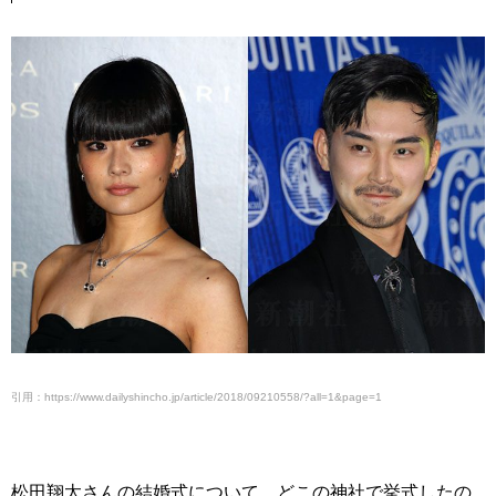
引用：https://www.dailyshincho.jp/article/2018/09210558/?all=1&page=1
松田翔太さんの結婚式について、どこの神社で挙式したの