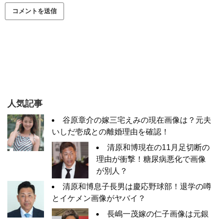
人気記事
谷原章介の嫁三宅えみの現在画像は？元夫
いしだ壱成との離婚理由を確認！
清原和博現在の11月足切断の
理由が衝撃！糖尿病悪化で画像
が別人？
清原和博息子長男は慶応野球部！退学の噂
とイケメン画像がヤバイ？
長嶋一茂嫁の仁子画像は元銀