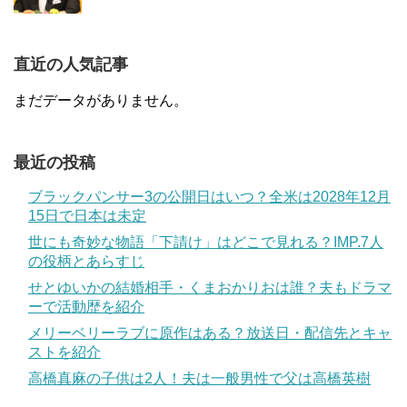
直近の人気記事
まだデータがありません。
最近の投稿
ブラックパンサー3の公開日はいつ？全米は2028年12月
15日で日本は未定
世にも奇妙な物語「下請け」はどこで見れる？IMP.7人
の役柄とあらすじ
せとゆいかの結婚相手・くまおかりおは誰？夫もドラマ
ーで活動歴を紹介
メリーベリーラブに原作はある？放送日・配信先とキャ
ストを紹介
高橋真麻の子供は2人！夫は一般男性で父は高橋英樹