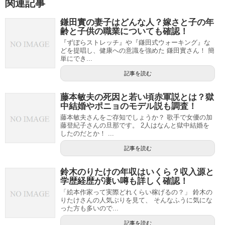
関連記事
鎌田實の妻子はどんな人？嫁さと子の年
齢と子供の職業についても確認！
『ずぼらストレッチ』や『鎌田式ウォーキング』な
どを提唱し、健康への意識を強めた 鎌田實さん！ 簡
単にでき...
記事を読む
藤本敏夫の死因と若い頃赤軍説とは？獄
中結婚やポニョのモデル説も調査！
藤本敏夫さんをご存知でしょうか？ 歌手で女優の加
藤登紀子さんの旦那です。 2人はなんと獄中結婚を
したのだとか！ ...
記事を読む
鈴木のりたけの年収はいくら？収入源と
学歴経歴が凄い噂も詳しく確認！
「絵本作家って実際どれくらい稼げるの？」 鈴木の
りたけさんの人気ぶりを見て、 そんなふうに気にな
った方も多いので...
記事を読む