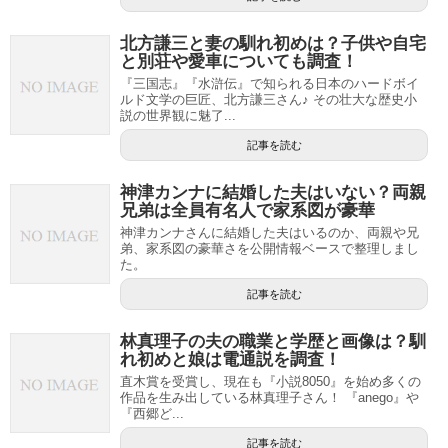
北方謙三と妻の馴れ初めは？子供や自宅
と別荘や愛車についても調査！
『三国志』『水滸伝』で知られる日本のハードボイ
ルド文学の巨匠、北方謙三さん♪ その壮大な歴史小
説の世界観に魅了...
記事を読む
神津カンナに結婚した夫はいない？両親
兄弟は全員有名人で家系図が豪華
神津カンナさんに結婚した夫はいるのか、両親や兄
弟、家系図の豪華さを公開情報ベースで整理しまし
た。
記事を読む
林真理子の夫の職業と学歴と画像は？馴
れ初めと娘は電通説を調査！
直木賞を受賞し、現在も『小説8050』を始め多くの
作品を生み出している林真理子さん！ 『anego』や
『西郷ど...
記事を読む