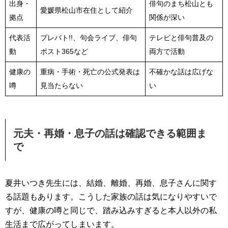
出身・
俳句のまち松山とも
愛媛県松山市在住として紹介
拠点
関係が深い
代表活
プレバト!!、句会ライブ、俳句
テレビと俳句普及の
動
ポスト365など
両方で活動
健康の
重病・手術・死亡の公式発表は
不確かな話は広げな
噂
見当たらない
い
元夫・再婚・息子の話は確認できる範囲ま
で
夏井いつき先生には、結婚、離婚、再婚、息子さんに関す
る話題もあります。こうした家族の話は気になりやすいで
すが、健康の噂と同じで、踏み込みすぎると本人以外の私
生活まで広がってしまいます。