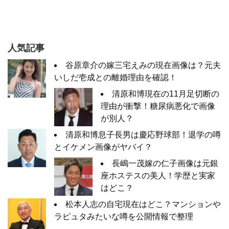
人気記事
谷原章介の嫁三宅えみの現在画像は？元夫
いしだ壱成との離婚理由を確認！
清原和博現在の11月足切断の
理由が衝撃！糖尿病悪化で画像
が別人？
清原和博息子長男は慶応野球部！退学の噂
とイケメン画像がヤバイ？
長嶋一茂嫁の仁子画像は元銀
座ホステスの美人！学歴と実家
はどこ？
松本人志の自宅現在はどこ？マンションや
ラピュタみたいな噂を公開情報で整理