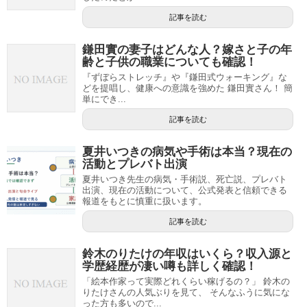
記事を読む
鎌田實の妻子はどんな人？嫁さと子の年
齢と子供の職業についても確認！
『ずぼらストレッチ』や『鎌田式ウォーキング』な
どを提唱し、健康への意識を強めた 鎌田實さん！ 簡
単にでき...
記事を読む
夏井いつきの病気や手術は本当？現在の
活動とプレバト出演
夏井いつき先生の病気・手術説、死亡説、プレバト
出演、現在の活動について、公式発表と信頼できる
報道をもとに慎重に扱います。
記事を読む
鈴木のりたけの年収はいくら？収入源と
学歴経歴が凄い噂も詳しく確認！
「絵本作家って実際どれくらい稼げるの？」 鈴木の
りたけさんの人気ぶりを見て、 そんなふうに気にな
った方も多いので...