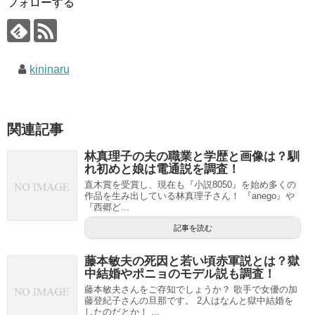
フォローする
kininaru
関連記事
林真理子の夫の職業と学歴と画像は？馴
れ初めと娘は電通説を調査！
直木賞を受賞し、現在も『小説8050』を始め多くの
作品を生み出している林真理子さん！ 『anego』や
『西郷ど...
記事を読む
藤本敏夫の死因と若い頃赤軍説とは？獄
中結婚やポニョのモデル説も調査！
藤本敏夫さんをご存知でしょうか？ 歌手で女優の加
藤登紀子さんの旦那です。 2人はなんと獄中結婚を
したのだとか！ ...