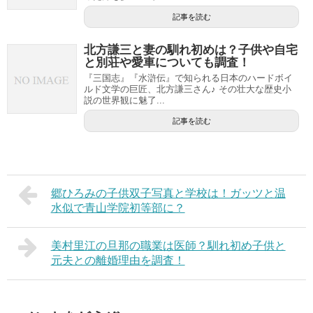
記事を読む
北方謙三と妻の馴れ初めは？子供や自宅
と別荘や愛車についても調査！
『三国志』『水滸伝』で知られる日本のハードボイ
ルド文学の巨匠、北方謙三さん♪ その壮大な歴史小
説の世界観に魅了...
記事を読む
郷ひろみの子供双子写真と学校は！ガッツと温
水似で青山学院初等部に？
美村里江の旦那の職業は医師？馴れ初め子供と
元夫との離婚理由を調査！