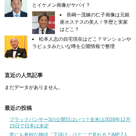
とイケメン画像がヤバイ？
長嶋一茂嫁の仁子画像は元銀
座ホステスの美人！学歴と実家
はどこ？
松本人志の自宅現在はどこ？マンションや
ラピュタみたいな噂を公開情報で整理
直近の人気記事
まだデータがありません。
最近の投稿
ブラックパンサー3の公開日はいつ？全米は2028年12月
15日で日本は未定
世にも奇妙な物語「下請け」はどこで見れる？IMP.7人