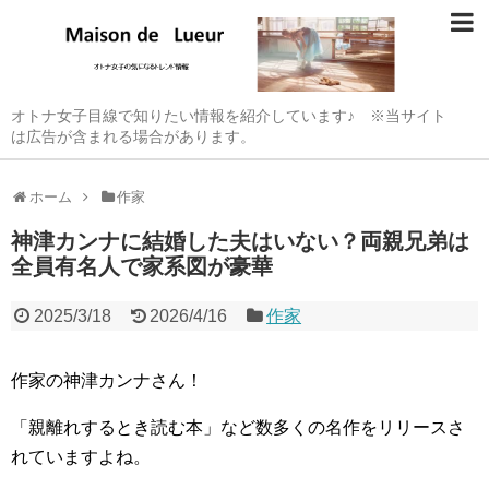
オトナ女子目線で知りたい情報を紹介しています♪ ※当サイト
は広告が含まれる場合があります。
ホーム
作家
神津カンナに結婚した夫はいない？両親兄弟は
全員有名人で家系図が豪華
2025/3/18
2026/4/16
作家
作家の神津カンナさん！
「親離れするとき読む本」など数多くの名作をリリースさ
れていますよね。