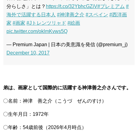
分らしさ」とは？
https://t.co/32YbhcGZiV
#プレミアム
#
海外で活躍する日本人
#神津善之介
#スペイン
#西洋画
家
#画家
#Jトレンツリャド
#絵画
pic.twitter.com/oklmKvws5Q
— Premium Japan | 日本の美意識を発信 (@premium_j)
December 10, 2017
弟は、画家として国際的に活躍する神津善之介さんです。
〇名前：神津 善之介（こうづ ぜんのすけ）
〇生年月日：1972年
〇年齢：54歳前後（2026年4月時点）