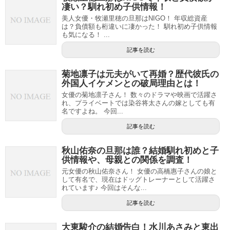
凄い？馴れ初め子供情報！
美人女優・牧瀬里穂の旦那はNIGO！ 年収総資産
は？負債額も桁違いに凄かった！ 馴れ初め子供情報
も気になる！ ...
記事を読む
菊地凛子は元夫がいて再婚？歴代彼氏の
外国人イケメンとの破局理由とは！
女優の菊地凛子さん！ 数々のドラマや映画で活躍さ
れ、プライベートでは染谷将太さんの嫁としても有
名ですよね。 今回...
記事を読む
秋山佑奈の旦那は誰？結婚馴れ初めと子
供情報や、母親との関係を調査！
元女優の秋山佑奈さん！ 女優の高橋惠子さんの娘と
して有名で、現在はドッグトレーナーとして活躍さ
れています♪ 今回はそんな...
記事を読む
大東駿介の結婚告白！水川あさみと東出