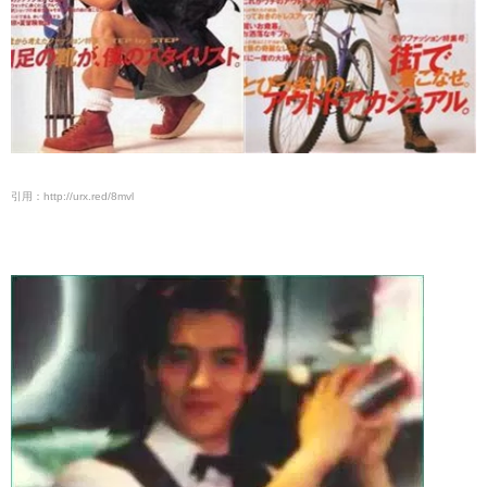
引用：http://urx.red/8mvl