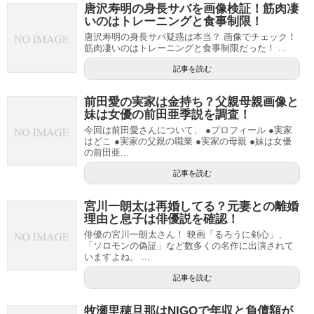
唐沢寿明の身長サバを画像検証！筋肉凄
いのはトレーニングと食事制限！
唐沢寿明の身長サバ疑惑は本当？ 画像でチェック！
筋肉凄いのはトレーニングと食事制限だった！ ...
記事を読む
前田愛の実家は金持ち？父親母親画像と
妹は女優の前田亜季説を調査！
今回は前田愛さんについて、 ●プロフィール ●実家
はどこ ●実家の父親の職業 ●実家の母親 ●妹は女優
の前田亜...
記事を読む
宮川一朗太は再婚してる？元妻との離婚
理由と息子は俳優説を確認！
俳優の宮川一朗太さん！ 映画「るろうに剣心」、
「ソロモンの偽証」など数多くの名作に出演されて
いますよね。 ...
記事を読む
牧瀬里穂旦那はNIGOで年収と負債額が