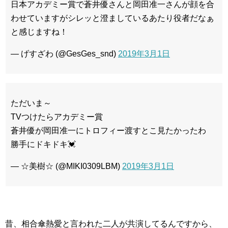
日本アカデミー賞で蒼井優さんと岡田准一さんが顔を合
わせていますがシレッと澄ましているあたり役者だなぁ
と感じますね！
— げすざわ (@GesGes_snd)
2019年3月1日
ただいま～
TVつけたらアカデミー賞
蒼井優が岡田准一にトロフィー渡すとこ見たかったわ
勝手にドキドキ💓
— ☆美樹☆ (@MIKI0309LBM)
2019年3月1日
昔、相合傘熱愛と言われた二人が共演してるんですから、