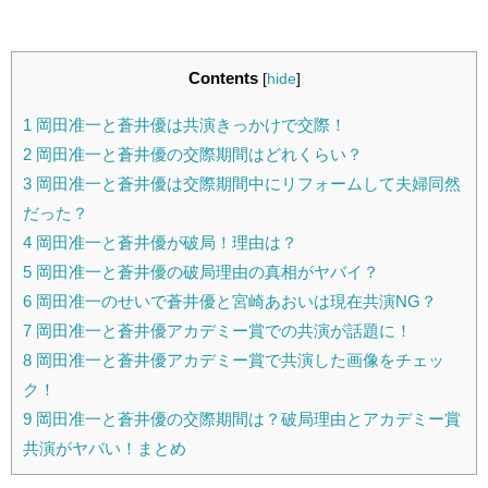
Contents
[
hide
]
1
岡田准一と蒼井優は共演きっかけで交際！
2
岡田准一と蒼井優の交際期間はどれくらい？
3
岡田准一と蒼井優は交際期間中にリフォームして夫婦同然
だった？
4
岡田准一と蒼井優が破局！理由は？
5
岡田准一と蒼井優の破局理由の真相がヤバイ？
6
岡田准一のせいで蒼井優と宮崎あおいは現在共演NG？
7
岡田准一と蒼井優アカデミー賞での共演が話題に！
8
岡田准一と蒼井優アカデミー賞で共演した画像をチェッ
ク！
9
岡田准一と蒼井優の交際期間は？破局理由とアカデミー賞
共演がヤバい！まとめ