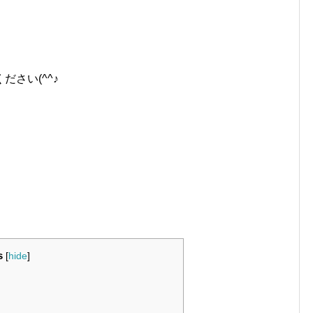
さい(^^♪
s
[
hide
]