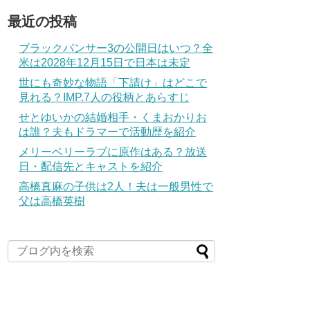
最近の投稿
ブラックパンサー3の公開日はいつ？全
米は2028年12月15日で日本は未定
世にも奇妙な物語「下請け」はどこで
見れる？IMP.7人の役柄とあらすじ
せとゆいかの結婚相手・くまおかりお
は誰？夫もドラマーで活動歴を紹介
メリーベリーラブに原作はある？放送
日・配信先とキャストを紹介
高橋真麻の子供は2人！夫は一般男性で
父は高橋英樹