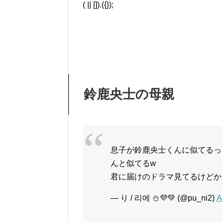
( || []).({});
鈴鹿央士の母親
息子が鈴鹿央士くんに似てるっ
んと似てるw
君に届けのドラマ見てるけどか
— り / 리에 ⛄️💜💚 (@pu_ni2)
A