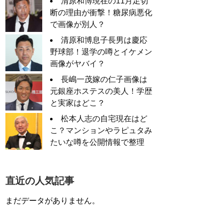
清原和博現在の11月足切
断の理由が衝撃！糖尿病悪化
で画像が別人？
清原和博息子長男は慶応
野球部！退学の噂とイケメン
画像がヤバイ？
長嶋一茂嫁の仁子画像は
元銀座ホステスの美人！学歴
と実家はどこ？
松本人志の自宅現在はど
こ？マンションやラピュタみ
たいな噂を公開情報で整理
直近の人気記事
まだデータがありません。