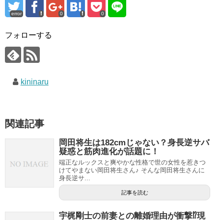
error
0
0
フォローする
kininaru
関連記事
岡田将生は182cmじゃない？身長逆サバ
疑惑と筋肉進化が話題に！
端正なルックスと爽やかな性格で世の女性を惹きつ
けてやまない岡田将生さん♪ そんな岡田将生さんに
身長逆サ...
記事を読む
宇梶剛士の前妻との離婚理由が衝撃⁉現