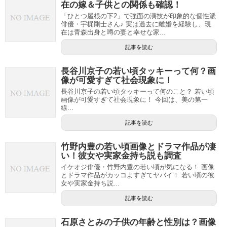
在の嫁＆子供との関係も確認！
「ひとつ屋根の下2」で強面の演技が印象的な個性派
俳優・宇梶剛士さん♪ 実は過去に離婚を経験し、現
在は青森出身と噂の妻と幸せな家...
記事を読む
長谷川京子の若い頃タッキーって何？画
像が可愛すぎて社会現象に！
長谷川京子の若い頃タッキーって何のこと？ 若い頃
画像が可愛すぎて社会現象に！ 今回は、美の第一
線...
記事を読む
竹野内豊の若い頃画像とドラマ作品が凄
い！彼女や実家金持ち説も調査
イケオジ俳優・竹野内豊の若い頃が気になる！ 画像
とドラマ作品がカッコよすぎてヤバイ！ 若い頃の彼
女や実家金持ち説...
記事を読む
石原さとみの子供の年齢と性別は？画像