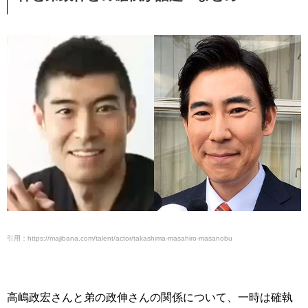
引用：https://majibana.com/talent/actor/takashima-masahiro-masanobu
高嶋政宏さんと弟の政伸さんの関係について、一時は確執