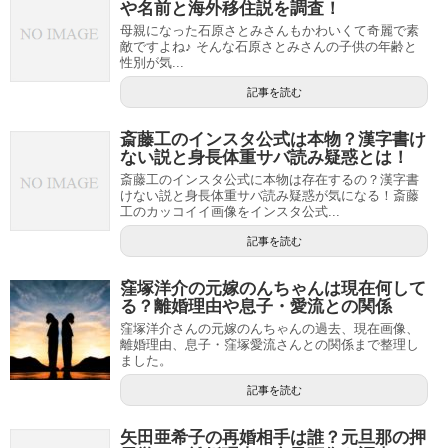
や名前と海外移住説を調査！
母親になった石原さとみさんもかわいくて奇麗で素
敵ですよね♪ そんな石原さとみさんの子供の年齢と
性別が気...
記事を読む
斎藤工のインスタ公式は本物？漢字書け
ない説と身長体重サバ読み疑惑とは！
斎藤工のインスタ公式に本物は存在するの？漢字書
けない説と身長体重サバ読み疑惑が気になる！斎藤
工のカッコイイ画像をインスタ公式...
記事を読む
窪塚洋介の元嫁のんちゃんは現在何して
る？離婚理由や息子・愛流との関係
窪塚洋介さんの元嫁のんちゃんの過去、現在画像、
離婚理由、息子・窪塚愛流さんとの関係まで整理し
ました。
記事を読む
矢田亜希子の再婚相手は誰？元旦那の押