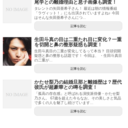
尾学との離婚理由と息子画像も調査！
タレントの矢田亜希子さん！ 最近は朝の情報番組
「ラヴィット！」にも出演されていますよね♪ 今回
はそんな矢田亜希子さんにつ...
記事を読む
生田斗真の目は二重たれ目に変化？一重
を切開と鼻の整形疑惑も調査！
生田斗真目の二重が変化してるって本当？ 目頭切開
疑惑と鼻の整形も話題です！ 今回は、 ・生田斗真目
の二重が...
記事を読む
かたせ梨乃の結婚旦那と離婚歴は？歴代
彼氏が超豪華との噂を調査！
「孤高の存在感」と呼ばれる演技派俳優・かたせ梨
乃さん。 67歳を超えた今もなお、その美しさと気品
で多くの人を魅了し続けています...
記事を読む