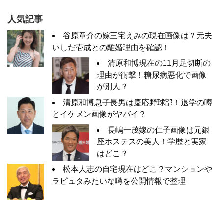
人気記事
谷原章介の嫁三宅えみの現在画像は？元夫
いしだ壱成との離婚理由を確認！
清原和博現在の11月足切断の
理由が衝撃！糖尿病悪化で画像
が別人？
清原和博息子長男は慶応野球部！退学の噂
とイケメン画像がヤバイ？
長嶋一茂嫁の仁子画像は元銀
座ホステスの美人！学歴と実家
はどこ？
松本人志の自宅現在はどこ？マンションや
ラピュタみたいな噂を公開情報で整理