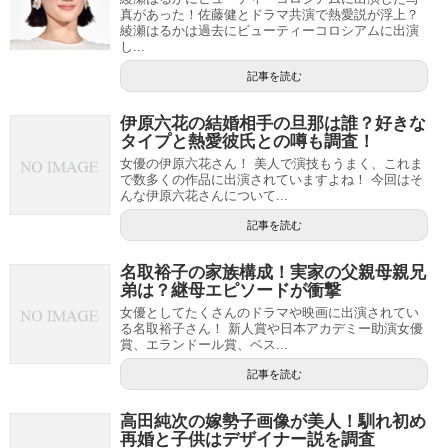
真があった！佐藤健とドラマ共演で熱愛説が浮上？
綾瀬はるかは過去にビューティーコロシアムに出演
し...
記事を読む
伊原六花の結婚相手の旦那は誰？好きな
タイプと熱愛彼氏との噂も調査！
女優の伊原六花さん！ 美人で演技もうまく、これま
で数多くの作品に出演されていますよね！ 今回はそ
んな伊原六花さんについて...
記事を読む
名取裕子の家族構成！実家の父親母親兄
弟は？継母エピソードが衝撃
女優としてたくさんのドラマや映画に出演されてい
る名取裕子さん！ 新人賞や日本アカデミー助演女優
賞、エランドール賞、ベス...
記事を読む
高田純次の嫁勢子画像が美人！馴れ初め
再婚と子供はデザイナー説を調査