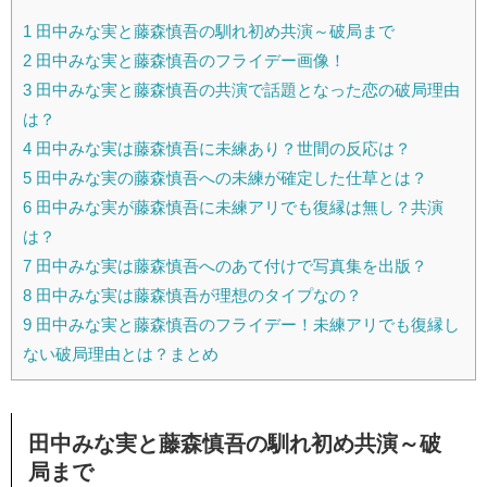
1
田中みな実と藤森慎吾の馴れ初め共演～破局まで
2
田中みな実と藤森慎吾のフライデー画像！
3
田中みな実と藤森慎吾の共演で話題となった恋の破局理由
は？
4
田中みな実は藤森慎吾に未練あり？世間の反応は？
5
田中みな実の藤森慎吾への未練が確定した仕草とは？
6
田中みな実が藤森慎吾に未練アリでも復縁は無し？共演
は？
7
田中みな実は藤森慎吾へのあて付けで写真集を出版？
8
田中みな実は藤森慎吾が理想のタイプなの？
9
田中みな実と藤森慎吾のフライデー！未練アリでも復縁し
ない破局理由とは？まとめ
田中みな実と藤森慎吾の馴れ初め共演～破
局まで