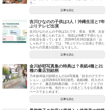
ラ...
記事を読む
吉川ひなのの子供は3人！沖縄生活と7年
ぶりテレビ出演
吉川ひなのさんの子供は3人です。長女、長男、次女
がいると報じられており、現在は沖縄で子供たちと
の生活を送っています。2026年5月24日放送の「お
しゃれクリップ」では、7年ぶりテレビ出演と子供た
ちからの言葉が話題になりました。
記事を読む
金川紗耶写真集の特典は？表紙4種と21
種の書店別絵柄
乃木坂46金川紗耶さんの1st写真集「好きのグラデー
ション」は2026年6月30日発売。表紙4種、封入ポス
トカード、書店別特典21種、クロアチア・ドゥブロ
ブニクのロケ地、先行カットの見どころを公式発表
ベースでまとめます。
記事を読む