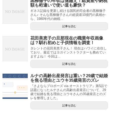
黒柳徹子の年収は億越え！総資産や納税
額も桁違いで使い道も豪快？
ギネス記録を更新し続ける国民的司会者の黒柳徹子
さん♪ そんな黒柳徹子さんの総資産10億円の真相か
ら、1980年代の納税...
記事を読む
花田美恵子の旦那現在の職業年収画像
は？馴れ初めと子供情報を調査！
タレントの花田美恵子さん！ 現在はハワイに在住し
ており、最近ではヨガインストラクターも務めてい
ますよね！ 今回は...
記事を読む
ルナの高齢出産発言は重い？29歳で結婚
を焦る理由とユウキ35歳発言のズレ
『さよならプロポーズ via オーストラリア』第5話で
話題になったルナさんの高齢出産発言について、29
歳で結婚を焦る理由とユウキさんの35歳発言とのズ
レを整理しました。
記事を読む