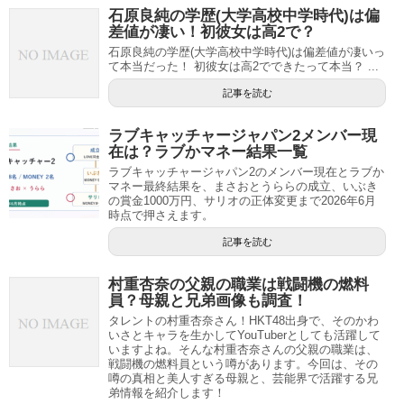
石原良純の学歴(大学高校中学時代)は偏
差値が凄い！初彼女は高2で？
石原良純の学歴(大学高校中学時代)は偏差値が凄いっ
て本当だった！ 初彼女は高2でできたって本当？ ...
記事を読む
ラブキャッチャージャパン2メンバー現
在は？ラブかマネー結果一覧
ラブキャッチャージャパン2のメンバー現在とラブか
マネー最終結果を、まさおとうららの成立、いぶき
の賞金1000万円、サリオの正体変更まで2026年6月
時点で押さえます。
記事を読む
村重杏奈の父親の職業は戦闘機の燃料
員？母親と兄弟画像も調査！
タレントの村重杏奈さん！HKT48出身で、そのかわ
いさとキャラを生かしてYouTuberとしても活躍して
いますよね。そんな村重杏奈さんの父親の職業は、
戦闘機の燃料員という噂があります。今回は、その
噂の真相と美人すぎる母親と、芸能界で活躍する兄
弟情報を紹介します！