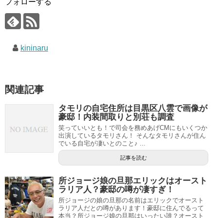
フォローする
kininaru
関連記事
タモリの自宅住所は目黒区八雲で画像が
豪邸！内装間取りと別荘も調査
笑っていいとも！で司会を務めあげCMにもいくつか
出演しているタモリさん！ そんなタモリさんが住ん
でいる自宅が凄いとのこと♪ ...
記事を読む
所ジョージ娘の旦那エリックはオースト
ラリア人？豪邸の噂が凄すぎ！
所ジョージの娘の旦那の名前はエリックでオースト
ラリア人だとの噂があります！豪邸に住んでるって
本当？所ジョージ娘の旦那はいったい誰？オースト