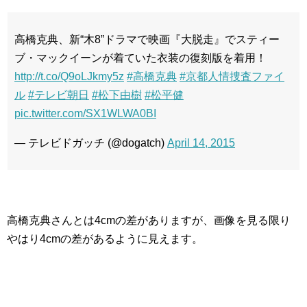
高橋克典、新“木8”ドラマで映画『大脱走』でスティー
ブ・マックイーンが着ていた衣装の復刻版を着用！
http://t.co/Q9oLJkmy5z
#高橋克典
#京都人情捜査ファイ
ル
#テレビ朝日
#松下由樹
#松平健
pic.twitter.com/SX1WLWA0BI
— テレビドガッチ (@dogatch)
April 14, 2015
高橋克典さんとは4cmの差がありますが、画像を見る限り
やはり4cmの差があるように見えます。