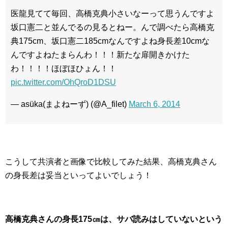
医龍見てて毎回、高橋克典小さいなーって思うんですよ
坂口憲二と並んでるの見るとねー。んで調べたら高橋克
典175cm、坂口憲二185cmなんですよね身長差10cmな
んですよねたまらんわ！！！新たな扉開きかけた
わ！！！！ほぼほひょん！！
pic.twitter.com/OhQroD1DSU
— asüka(まよねーず) (@A_filet)
March 6, 2014
こうして共演者と画像で比較してみた結果、高橋克典さん
の身長差は妥当といってよいでしょう！
高橋克典さんの身長175㎝は、サバ読みはしていないという