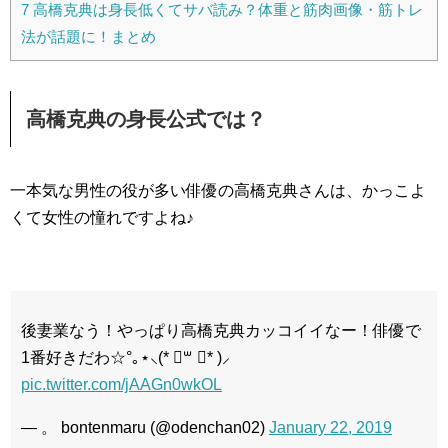
7
高橋克典は身長低くてサバ読み？体重と筋肉画像・筋トレ
法が話題に！まとめ
高橋克典の身長公式では？
一本気な男性の役が多い俳優の高橋克典さんは、かっこよ
くて女性の憧れですよね♪
後妻業なう！やっぱり高橋克典カッコイイなー！俳優で
1番好きだわ☆°｡⋆⸜(* ॑꒳ ॑* )⸝
pic.twitter.com/jAAGn0wkOL
— 。 bontenmaru (@odenchan02)
January 22, 2019