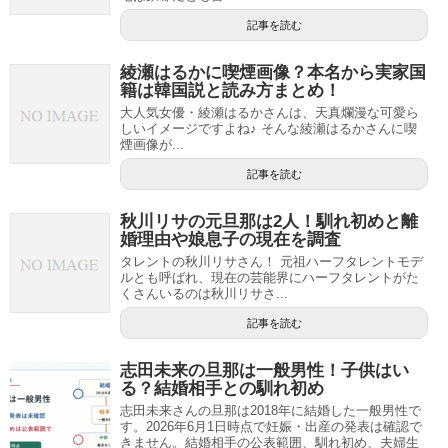
記事を読む
綾瀬はるかに喫煙画像？本名から実家国
籍は韓国説と読み方まとめ！
大人気女優・綾瀬はるかさんは、天真爛漫な可愛ら
しいイメージですよね♪ そんな綾瀬はるかさんに喫
煙画像が...
記事を読む
秋川リサの元旦那は2人！馴れ初めと離
婚理由や娘息子の現在を調査
タレントの秋川リサさん！ 元祖ハーフタレントモデ
ルとも呼ばれ、現在の芸能界にハーフタレントがた
くさんいるのは秋川リサさ...
記事を読む
志田未来の旦那は一般男性！子供はい
る？結婚相手との馴れ初め
志田未来さんの旦那は2018年に結婚した一般男性で
す。2026年6月1日時点で妊娠・出産の発表は確認で
きません。結婚相手の公表範囲、馴れ初め、夫婦生