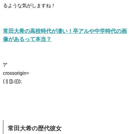
るような気がしますね！
常田大希の高校時代が凄い！卒アルや中学時代の画
像があるって本当？
?”
crossorigin=
( || []).({});
常田大希の歴代彼女