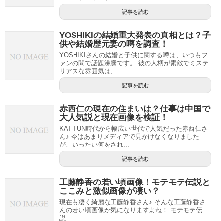
記事を読む
YOSHIKIの結婚重大発表の真相とは？子
供や結婚歴元妻の噂を調査！
YOSHIKIさんの結婚と子供に関する噂は、いつもフ
ァンの間で話題沸騰です。 彼の人柄が素敵でミステ
リアスな雰囲気は、...
記事を読む
赤西仁の現在の住まいは？仕事は中国で
大人気説と現在画像を検証！
KAT-TUN時代から幅広い世代で人気だった赤西仁さ
ん♪ 今はあまりメディアで見かけなくなりました
が、いったい何をされ...
記事を読む
工藤静香の若い頃画像！モテモテ伝説と
ここみと激似画像が凄い？
現在も凄く綺麗な工藤静香さん♪ そんな工藤静香さ
んの若い頃画像が気になりますよね！ モテモテ伝
説...