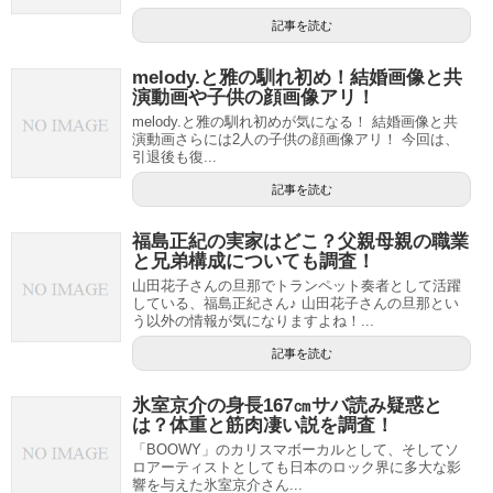
記事を読む
melody.と雅の馴れ初め！結婚画像と共
演動画や子供の顔画像アリ！
melody.と雅の馴れ初めが気になる！ 結婚画像と共
演動画さらには2人の子供の顔画像アリ！ 今回は、
引退後も復...
記事を読む
福島正紀の実家はどこ？父親母親の職業
と兄弟構成についても調査！
山田花子さんの旦那でトランペット奏者として活躍
している、福島正紀さん♪ 山田花子さんの旦那とい
う以外の情報が気になりますよね！...
記事を読む
氷室京介の身長167㎝サバ読み疑惑と
は？体重と筋肉凄い説を調査！
「BOOWY」のカリスマボーカルとして、そしてソ
ロアーティストとしても日本のロック界に多大な影
響を与えた氷室京介さん...