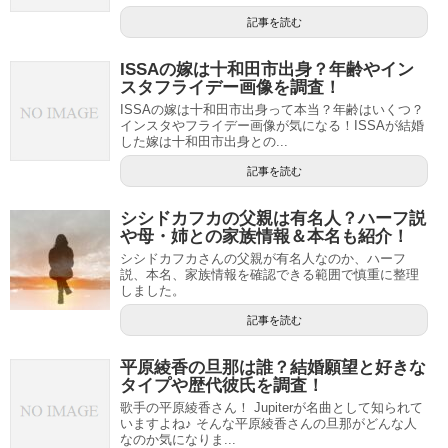
記事を読む
ISSAの嫁は十和田市出身？年齢やイン
スタフライデー画像を調査！
ISSAの嫁は十和田市出身って本当？年齢はいくつ？
インスタやフライデー画像が気になる！ISSAが結婚
した嫁は十和田市出身との...
記事を読む
シシドカフカの父親は有名人？ハーフ説
や母・姉との家族情報＆本名も紹介！
シシドカフカさんの父親が有名人なのか、ハーフ
説、本名、家族情報を確認できる範囲で慎重に整理
しました。
記事を読む
平原綾香の旦那は誰？結婚願望と好きな
タイプや歴代彼氏を調査！
歌手の平原綾香さん！ Jupiterが名曲として知られて
いますよね♪ そんな平原綾香さんの旦那がどんな人
なのか気になりま...