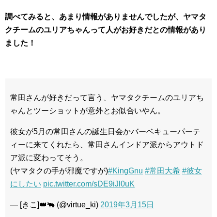
調べてみると、あまり情報がありませんでしたが、ヤマタ
クチームのユリアちゃんって人がお好きだとの情報があり
ました！
常田さんが好きだって言う、ヤマタクチームのユリアち
ゃんとツーショットが意外とお似合いやん。
彼女が5月の常田さんの誕生日会かバーベキューパーテ
ィーに来てくれたら、常田さんインドア派からアウトド
ア派に変わってそう。
(ヤマタクの手が邪魔ですが)
#KingGnu
#常田大希
#彼女
にしたい
pic.twitter.com/sDE9iJl0uK
— [きこ]👑🐃 (@virtue_ki)
2019年3月15日