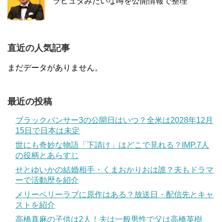
ラピュタみたいな噂を公開情報で整理
直近の人気記事
まだデータがありません。
最近の投稿
ブラックパンサー3の公開日はいつ？全米は2028年12月
15日で日本は未定
世にも奇妙な物語「下請け」はどこで見れる？IMP.7人
の役柄とあらすじ
せとゆいかの結婚相手・くまおかりおは誰？夫もドラマ
ーで活動歴を紹介
メリーベリーラブに原作はある？放送日・配信先とキャ
ストを紹介
高橋真麻の子供は2人！夫は一般男性で父は高橋英樹