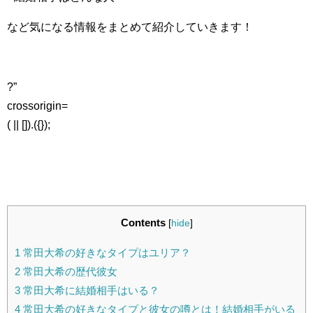
など気になる情報をまとめて紹介していきます！
?”
crossorigin=
( || []).({});
Contents
[
hide
]
1
常田大希の好きなタイプはユリア？
2
常田大希の歴代彼女
3
常田大希に結婚相手はいる？
4
常田大希の好きなタイプと彼女の噂とは！結婚相手がいる