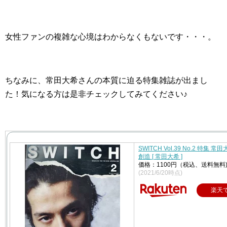
女性ファンの複雑な心境はわからなくもないです・・・。
ちなみに、常田大希さんの本質に迫る特集雑誌が出まし
た！気になる方は是非チェックしてみてください♪
SWITCH Vol.39 No.2 特集 
創造 [ 常田大希 ]
価格：1100円（税込、送料無料
(2021/6/20時点)
楽天