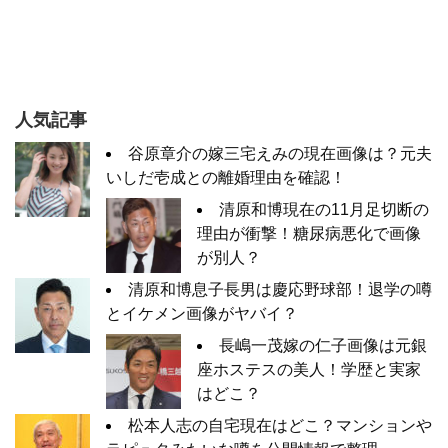
人気記事
谷原章介の嫁三宅えみの現在画像は？元夫
いしだ壱成との離婚理由を確認！
清原和博現在の11月足切断の
理由が衝撃！糖尿病悪化で画像
が別人？
清原和博息子長男は慶応野球部！退学の噂
とイケメン画像がヤバイ？
長嶋一茂嫁の仁子画像は元銀
座ホステスの美人！学歴と実家
はどこ？
松本人志の自宅現在はどこ？マンションや