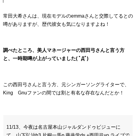
常田大希さんは、現在モデルのemmaさんと交際してるとの
噂がありますが、歴代彼女も気になりますよね！
調べたところ、美人マネージャーの西田弓さんと言う方
と、一時期噂が上がっていました( ﾟДﾟ)
この西田弓さんと言う方、元シンガーソングライターで、
King Gnuファンの間では割と有名な存在なんだとか！
11/13、今夜は名古屋本山ジャルダンドゥビジューに
て、山下弘治b3 片桐一馬p 藤井学ds +西田弓vo ライブで