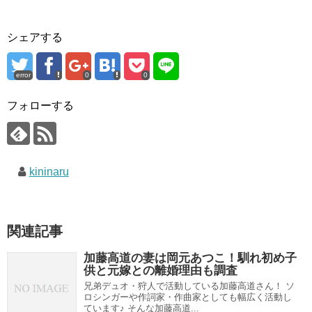
シェアする
error
0
0
フォローする
kininaru
関連記事
加藤高道の妻は岡元あつこ！馴れ初め子
供と元嫁との離婚理由も調査
兄弟デュオ・狩人で活動している加藤高道さん！ ソ
ロシンガーや作詞家・作曲家としても幅広く活動し
ています♪ そんな加藤高道...