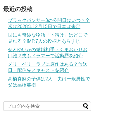
最近の投稿
ブラックパンサー3の公開日はいつ？全
米は2028年12月15日で日本は未定
世にも奇妙な物語「下請け」はどこで
見れる？IMP.7人の役柄とあらすじ
せとゆいかの結婚相手・くまおかりお
は誰？夫もドラマーで活動歴を紹介
メリーベリーラブに原作はある？放送
日・配信先とキャストを紹介
高橋真麻の子供は2人！夫は一般男性で
父は高橋英樹