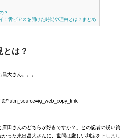
の？
イ！舌ピアスを開けた時期や理由とは？まとめ
見とは？
出昌大さん。。。
pTt0/?utm_source=ig_web_copy_link
と唐田さんのどちらが好きですか？」との記者の鋭い質
なかった東出昌大さんに、世間は厳しい判定を下しまし