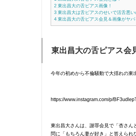
2
東出昌大の舌ピアス画像！
3
東出昌大は舌ピアスのせいで活舌悪い
4
東出昌大の舌ピアス会見＆画像がヤバ
東出昌大の舌ピアス会
今年の初めから不倫騒動で大揺れの東
https://www.instagram.com/p/BF3udle
東出昌大さんは、謝罪会見で「杏さん
問に「もちろん妻が好き」と答えられ