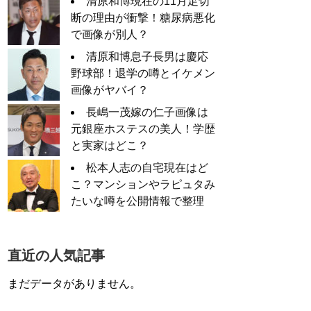
清原和博現在の11月足切
断の理由が衝撃！糖尿病悪化
で画像が別人？
清原和博息子長男は慶応
野球部！退学の噂とイケメン
画像がヤバイ？
長嶋一茂嫁の仁子画像は
元銀座ホステスの美人！学歴
と実家はどこ？
松本人志の自宅現在はど
こ？マンションやラピュタみ
たいな噂を公開情報で整理
直近の人気記事
まだデータがありません。