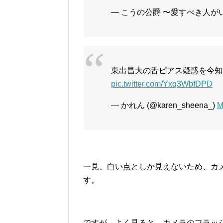
— こうの公爵 〜愛すべき人がいて〜
東出昌大の舌ピアス疑惑を今知
pic.twitter.com/Yxq3WbfDPD
— かれん (@karen_sheena_)
M
一見、白い点としか見えないため、カ
す。
ですが、よく見ると、カメラのフラッ