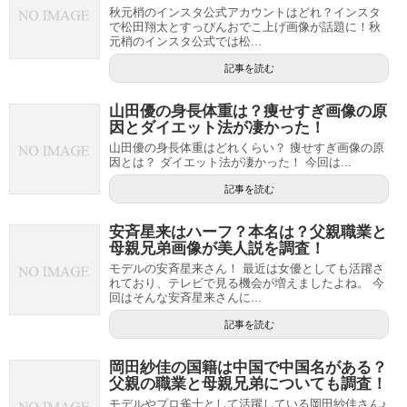
秋元梢のインスタ公式アカウントはどれ？インスタ
で松田翔太とすっぴんおでこ上げ画像が話題に！秋
元梢のインスタ公式では松...
記事を読む
山田優の身長体重は？痩せすぎ画像の原
因とダイエット法が凄かった！
山田優の身長体重はどれくらい？ 痩せすぎ画像の原
因とは？ ダイエット法が凄かった！ 今回は...
記事を読む
安斉星来はハーフ？本名は？父親職業と
母親兄弟画像が美人説を調査！
モデルの安斉星来さん！ 最近は女優としても活躍さ
れており、テレビで見る機会が増えましたよね。 今
回はそんな安斉星来さんに...
記事を読む
岡田紗佳の国籍は中国で中国名がある？
父親の職業と母親兄弟についても調査！
モデルやプロ雀士として活躍している岡田紗佳さん♪