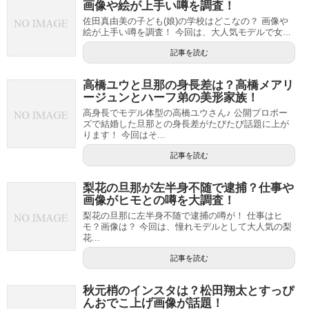
画像や絵が上手い噂を調査！
佐田真由美の子ども(娘)の学校はどこなの？ 画像や
絵が上手い噂を調査！ 今回は、大人気モデルで女...
記事を読む
高橋ユウと旦那の身長差は？高橋メアリ
ージュンとハーフ弟の美形家族！
高身長でモデル体型の高橋ユウさん♪ 公開プロポー
ズで結婚した旦那との身長差がたびたび話題に上が
ります！ 今回はそ...
記事を読む
梨花の旦那が左半身不随で逮捕？仕事や
画像がヒモとの噂を大調査！
梨花の旦那に左半身不随で逮捕の噂が！ 仕事はヒ
モ？画像は？ 今回は、憧れモデルとして大人気の梨
花...
記事を読む
秋元梢のインスタは？松田翔太とすっぴ
んおでこ上げ画像が話題！