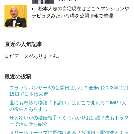
松本人志の自宅現在はどこ？マンションや
ラピュタみたいな噂を公開情報で整理
直近の人気記事
まだデータがありません。
最近の投稿
ブラックパンサー3の公開日はいつ？全米は2028年12月
15日で日本は未定
世にも奇妙な物語「下請け」はどこで見れる？IMP.7人
の役柄とあらすじ
せとゆいかの結婚相手・くまおかりおは誰？夫もドラマ
ーで活動歴を紹介
メリーベリーラブに原作はある？放送日・配信先とキャ