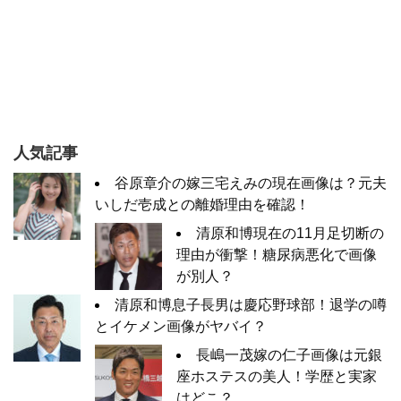
人気記事
谷原章介の嫁三宅えみの現在画像は？元夫
いしだ壱成との離婚理由を確認！
清原和博現在の11月足切断の
理由が衝撃！糖尿病悪化で画像
が別人？
清原和博息子長男は慶応野球部！退学の噂
とイケメン画像がヤバイ？
長嶋一茂嫁の仁子画像は元銀
座ホステスの美人！学歴と実家
はどこ？