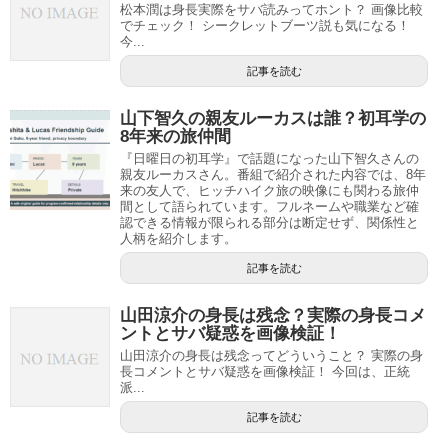
松本潤は身長実際をサバ読みってホント？ 画像比較
でチェック！ シークレットブーツ説も気になる！
今...
記事を読む
山下智久の親友ルーカスは誰？初耳学の
8年来の旅仲間
『日曜日の初耳学』で話題になった山下智久さんの
親友ルーカスさん。番組で紹介された内容では、8年
来の友人で、ヒッチハイク旅の映像にも関わる旅仲
間として語られています。フルネームや職業など確
認できる情報が限られる部分は断定せず、関係性と
人柄を紹介します。
記事を読む
山田涼介の身長は残念？実際の身長コメ
ントとサバ疑惑を画像検証！
山田涼介の身長は残念ってどういうこと？ 実際の身
長コメントとサバ疑惑を画像検証！ 今回は、正統
派...
記事を読む