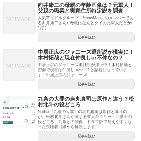
向井康二の母親の年齢画像は？元軍人！
父親の職業と実家住所特定説を調査
人気アイドルグループ「SnowMan」のメンバーであ
る向井康二さん♪ 母親はなんとタイの元軍人だとか(
ﾟДﾟ) ...
記事を読む
中居正広のジャニーズ退所説が現実に！
木村拓哉と現在仲良しor不仲なの？
中居正広のジャニーズ退社説が浮上中！木村拓哉と
密会で現在は仲良しor不仲？と話題になっていま
す！中居正広のジャニーズ...
記事を読む
九条の大罪の烏丸真司は原作と違う？松
村北斗の役どころ
Netflix『九条の大罪』の烏丸真司は原作と違うの
か。松村北斗さんが演じる東大卒エリート弁護士の
役どころ、九条との関係、ドラマ版で見えやすくな
った視聴者目線から解説します。
記事を読む