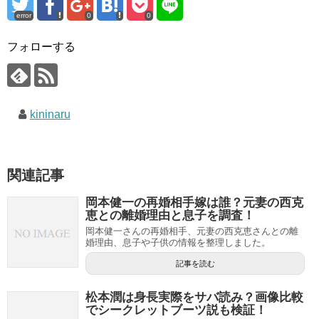
error
0
0
フォローする
kininaru
関連記事
岡本健一の再婚相手嫁は誰？元妻の西克
恵との離婚理由と息子を調査！
岡本健一さんの再婚相手、元妻の西克恵さんとの離
婚理由、息子や子供の情報を整理しました。
記事を読む
松本潤は身長実際をサバ読み？画像比較
でシークレットブーツ説も検証！