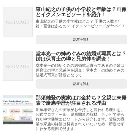
東山紀之の子供の小学校と年齢は？画像
とイクメンエピソードを紹介！
東山紀之の子供の小学校はどこ？ 子供の人数と年
齢・画像はあるの？ イクメンエピソードがヤバイ！
...
記事を読む
堂本光一の姉めぐみの結婚式写真とは？
姉は保育士の噂と兄弟仲を調査！
堂本光一の姉めぐみの結婚式写真ってあるの？姉は
保育士の噂と兄弟仲を調査！堂本光一の姉めぐみの
結婚式写真が話題となって...
記事を読む
那須雄登の実家はお金持ち？父親は未発
表で慶應学歴が注目される理由
那須雄登さんの実家がお金持ちと言われる理由を、
公式プロフィール、慶應関連の取材、テレビで語ら
れた中学受験エピソードから紹介します。父親の職
業や家族の詳細は発表されていないため、断定せず
にわかる範囲で見ます。