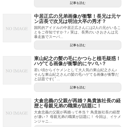
記事を読む
中居正広の兄弟画像が衝撃！長兄は元ヤ
ン店長で次兄は明治大卒の秀才？
国民的アイドルの中居正広さんには2人の兄がいるこ
とをご存知ですか？♪ 実は、長男のいさおさんは元
暴走族でスーパ...
記事を読む
東山紀之の髪の毛にかつらと植毛疑惑！
ハゲてる画像が衝撃的にヤバい？
若い頃からイケメンとして大人気の東山紀之さん♪
そんな東山紀之さんの髪の毛ハゲてる画像が衝撃だ
と話題です( ﾟ...
記事を読む
大倉忠義の父親が再婚？鳥貴族社長の経
歴と母親兄弟の職業が話題に！
大倉忠義の父親が再婚って本当？ 鳥貴族社長の経歴
が凄い？ 母親兄弟の職業が話題に！ 今回は、イケメ
ンジャニ...