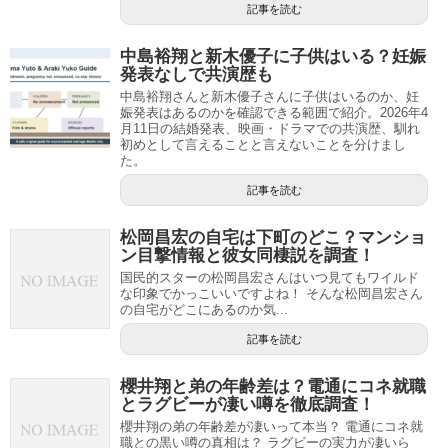
記事を読む
中島裕翔と新木優子に子供はいる？妊娠
発表なしで共演歴も
中島裕翔さんと新木優子さんに子供はいるのか、妊
娠発表はあるのかを確認できる範囲で紹介。2026年4
月11日の結婚発表、映画・ドラマでの共演歴、馴れ
初めとして言えることと言えないことを分けまし
た。
記事を読む
松岡昌宏の自宅は下町のどこ？マンショ
ン目撃情報と彼女同棲説を調査！
国民的スターの松岡昌宏さんはいつ見てもワイルド
な印象でかっこいいですよね！ そんな松岡昌宏さん
の自宅がどこにあるのか気...
記事を読む
櫻井翔と弟の年齢差は？電通にコネ就職
とラグビーが凄い噂を徹底調査！
櫻井翔の弟の年齢差が凄いって本当？ 電通にコネ就
職との黒い噂の真相は？ ラグビーの実力が凄いら