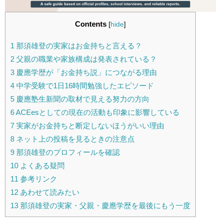
Contents
[
hide
]
1
那須雄登の実家はお金持ちと言える？
2
父親の職業や家族構成は発表されている？
3
慶應学歴が「お金持ち説」につながる理由
4
中学受験で1日16時間勉強したエピソード
5
慶應塾生新聞の取材で見える努力の方向
6
ACEesとしての現在の活動も印象に影響している
7
実家がお金持ちと断定しないほうがいい理由
8
ネット上の投稿を見るときの注意点
9
那須雄登のプロフィールを確認
10
よくある疑問
11
参考リンク
12
あわせて読みたい
13
那須雄登の実家・父親・慶應学歴を最後にもう一度