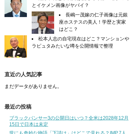
とイケメン画像がヤバイ？
長嶋一茂嫁の仁子画像は元銀
座ホステスの美人！学歴と実家
はどこ？
松本人志の自宅現在はどこ？マンションや
ラピュタみたいな噂を公開情報で整理
直近の人気記事
まだデータがありません。
最近の投稿
ブラックパンサー3の公開日はいつ？全米は2028年12月
15日で日本は未定
世にも奇妙な物語「下請け」はどこで見れる？IMP.7人