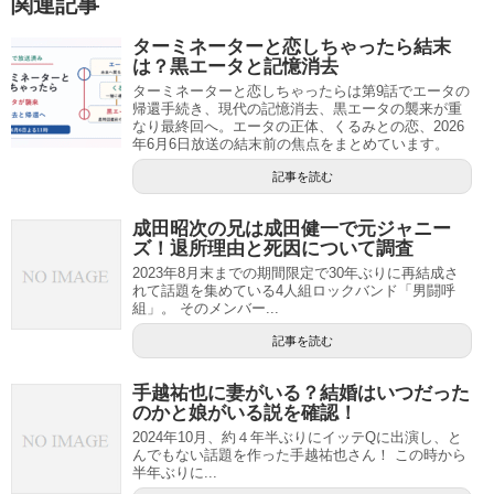
関連記事
ターミネーターと恋しちゃったら結末
は？黒エータと記憶消去
ターミネーターと恋しちゃったらは第9話でエータの
帰還手続き、現代の記憶消去、黒エータの襲来が重
なり最終回へ。エータの正体、くるみとの恋、2026
年6月6日放送の結末前の焦点をまとめています。
記事を読む
成田昭次の兄は成田健一で元ジャニー
ズ！退所理由と死因について調査
2023年8月末までの期間限定で30年ぶりに再結成さ
れて話題を集めている4人組ロックバンド「男闘呼
組」。 そのメンバー...
記事を読む
手越祐也に妻がいる？結婚はいつだった
のかと娘がいる説を確認！
2024年10月、約４年半ぶりにイッテQに出演し、と
んでもない話題を作った手越祐也さん！ この時から
半年ぶりに...