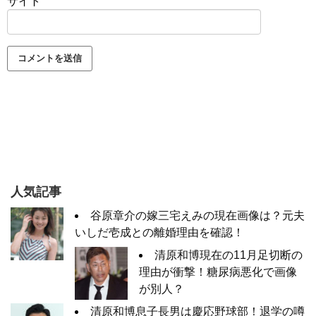
サイト
人気記事
谷原章介の嫁三宅えみの現在画像は？元夫
いしだ壱成との離婚理由を確認！
清原和博現在の11月足切断の
理由が衝撃！糖尿病悪化で画像
が別人？
清原和博息子長男は慶応野球部！退学の噂