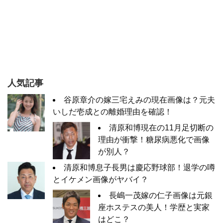
人気記事
谷原章介の嫁三宅えみの現在画像は？元夫
いしだ壱成との離婚理由を確認！
清原和博現在の11月足切断の
理由が衝撃！糖尿病悪化で画像
が別人？
清原和博息子長男は慶応野球部！退学の噂
とイケメン画像がヤバイ？
長嶋一茂嫁の仁子画像は元銀
座ホステスの美人！学歴と実家
はどこ？