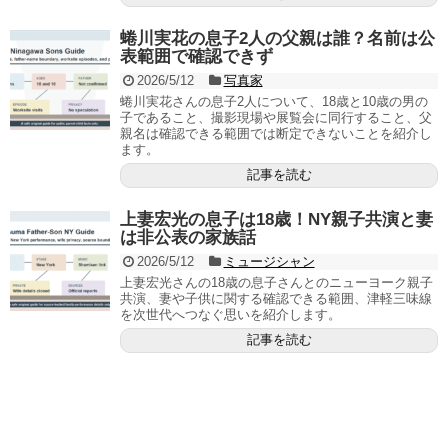
蜷川実花の息子2人の父親は誰？名前は公
表範囲で確認できず
2026/5/12
写真家
蜷川実花さんの息子2人について、18歳と10歳の男の
子であること、撮影現場や展覧会に同行すること、父
親名は確認できる範囲では断定できないことを紹介し
ます。
記事を読む
上妻宏光の息子は18歳！NY親子共演と妻
は非公表の家族話
2026/5/12
ミュージシャン
上妻宏光さんの18歳の息子さんとのニューヨーク親子
共演、妻や子供に関する確認できる範囲、津軽三味線
を次世代へつなぐ思いを紹介します。
記事を読む