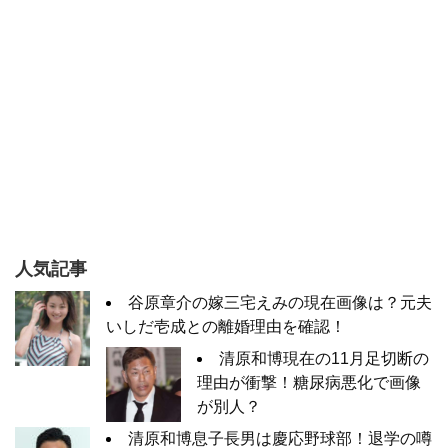
人気記事
谷原章介の嫁三宅えみの現在画像は？元夫
いしだ壱成との離婚理由を確認！
清原和博現在の11月足切断の
理由が衝撃！糖尿病悪化で画像
が別人？
清原和博息子長男は慶応野球部！退学の噂