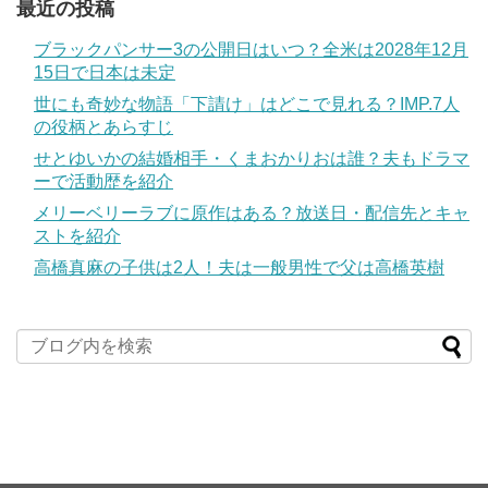
最近の投稿
ブラックパンサー3の公開日はいつ？全米は2028年12月
15日で日本は未定
世にも奇妙な物語「下請け」はどこで見れる？IMP.7人
の役柄とあらすじ
せとゆいかの結婚相手・くまおかりおは誰？夫もドラマ
ーで活動歴を紹介
メリーベリーラブに原作はある？放送日・配信先とキャ
ストを紹介
高橋真麻の子供は2人！夫は一般男性で父は高橋英樹