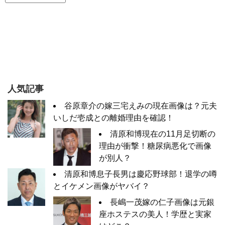
人気記事
谷原章介の嫁三宅えみの現在画像は？元夫
いしだ壱成との離婚理由を確認！
清原和博現在の11月足切断の
理由が衝撃！糖尿病悪化で画像
が別人？
清原和博息子長男は慶応野球部！退学の噂
とイケメン画像がヤバイ？
長嶋一茂嫁の仁子画像は元銀
座ホステスの美人！学歴と実家