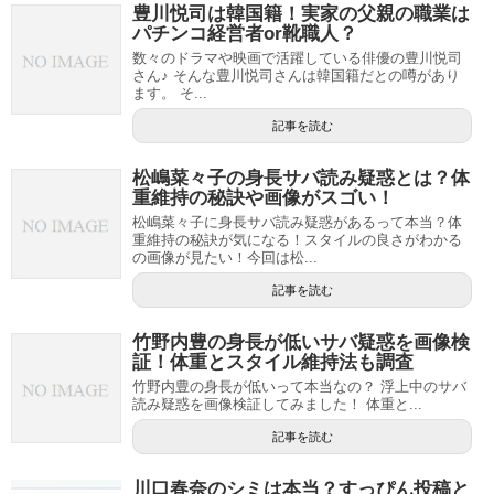
豊川悦司は韓国籍！実家の父親の職業は
パチンコ経営者or靴職人？
数々のドラマや映画で活躍している俳優の豊川悦司
さん♪ そんな豊川悦司さんは韓国籍だとの噂があり
ます。 そ...
記事を読む
松嶋菜々子の身長サバ読み疑惑とは？体
重維持の秘訣や画像がスゴい！
松嶋菜々子に身長サバ読み疑惑があるって本当？体
重維持の秘訣が気になる！スタイルの良さがわかる
の画像が見たい！今回は松...
記事を読む
竹野内豊の身長が低いサバ疑惑を画像検
証！体重とスタイル維持法も調査
竹野内豊の身長が低いって本当なの？ 浮上中のサバ
読み疑惑を画像検証してみました！ 体重と...
記事を読む
川口春奈のシミは本当？すっぴん投稿と