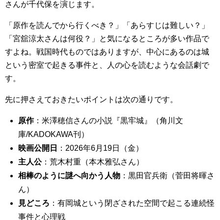
さんが千代保を演じます。
「原作を読んでから行くべき？」「あらすじは難しい？」
「宮舘涼太さんは何役？」と気になるところが多い作品で
すよね。戦国時代ものではありますが、中心にあるのは城
という密室で起きる事件と、人の心を読むような会話劇で
す。
先に押さえておきたいポイントは次の通りです。
原作
：米澤穂信さんの小説『黒牢城』（角川文
庫/KADOKAWA刊）
映画公開日
：2026年6月19日（金）
主人公
：荒木村重（本木雅弘さん）
相棒のように謎へ向かう人物
：黒田官兵衛（菅田将暉さ
ん）
見どころ
：有岡城という閉ざされた空間で起こる連続怪
事件と心理戦