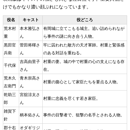
けでもかなり濃い顔ぶれになっています。
役名
キャスト
役どころ
荒木村
本木雅弘さ
有岡城に立てこもる城主。追い詰められなが
重
ん
ら事件の謎に向き合う人物。
黒田官
菅田将暉さ
牢に囚われた敵方の天才軍師。村重と緊張感
兵衛
ん
のある対話を重ねる。
吉高由里子
村重の妻。城の中で村重の心の支えになる存
千代保
さん
在。
荒木久
青木崇高さ
村重の腹心として家臣たちを要点る人物。
左衛門
ん
乾助三
宮舘涼太さ
村重に忠義を尽くす若き家臣。
郎
ん
雑賀下
柄本佑さん
事件の目撃者で、狙撃の名手とされる人物。
針
郡十右
オダギリジ