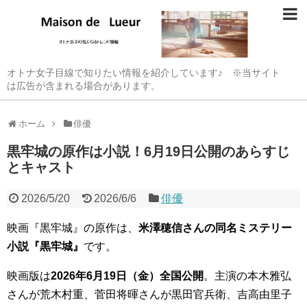
オトナ女子目線で知りたい情報を紹介しています♪ ※当サイト
は広告が含まれる場合があります。
ホーム
俳優
黒牢城の原作は小説！6月19日公開のあらすじ
とキャスト
2026/5/20
2026/6/6
俳優
映画『黒牢城』の原作は、
米澤穂信さんの同名ミステリー
小説『黒牢城』
です。
映画版は
2026年6月19日（金）全国公開
。主演の本木雅弘
さんが荒木村重、菅田将暉さんが黒田官兵衛、吉高由里子