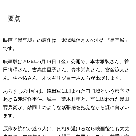
要点
映画『黒牢城』の原作は、米澤穂信さんの小説『黒牢城』
です。
映画版は2026年6月19日（金）公開で、本木雅弘さん、菅
田将暉さん、吉高由里子さん、青木崇高さん、宮舘涼太さ
ん、柄本佑さん、オダギリジョーさんらが出演します。
あらすじの中心は、織田軍に囲まれた有岡城という密室で
起きる連続怪事件。城主・荒木村重と、牢に囚われた黒田
官兵衛が、敵同士のような緊張感を抱えながら謎に向かい
ます。
原作を読むか迷う人は、真相を避けるなら映画後でも大丈