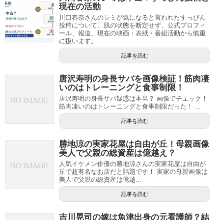
現在の活動
川口春奈さんのシミが気になると言われたすっぴん
投稿について、肌の状態を断定せず、公式プロフィ
ール、報道、現在の映画・表紙・番組活動から慎重
に扱います。
記事を読む
唐沢寿明の身長サバを画像検証！筋肉凄
いのはトレーニングと食事制限！
唐沢寿明の身長サバ疑惑は本当？ 画像でチェック！
筋肉凄いのはトレーニングと食事制限だった！ ...
記事を読む
勝地涼の実家花屋は自由が丘！母親画像
美人で父親の総資産は億越え？
人気イケメン俳優の勝地涼さんの実家花屋は自由が
丘で超有名なお店だと話題です！ 実家の母親画像は
美人で父親の総資産は億越...
記事を読む
吉川晃司の嫁は魚津出身の元看護師？結