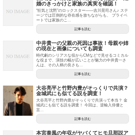
婚のきっかけと家族の真実を確認！
“狂気と沈黙”のロックスター――吉川晃司さん♪ ステ
ージでは圧倒的な存在感を放ちながらも、 プライベ
ートでは家族のこ...
記事を読む
中井貴一の父親の死因は事故！母親や姉
の現在と画像についても調査
時代劇のシリアスな役からCMなどで見せるコミカル
な役まで、演技の幅が広いことが魅力の中井貴一さ
んは、その人柄の良さも...
記事を読む
大谷亮平と竹野内豊がそっくりで共演？
金城武にも似てる説を調査！
大谷亮平と竹野内豊がそっくりで共演って本当？ 金
城武にも似てる説を調査！ 今回は、逆輸入俳優と
言...
記事を読む
本宮泰風の年収がヤバくてヒモ旦那説ア