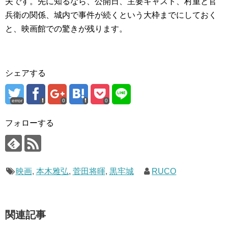
夫です。先に知るなら、公開日、主要キャスト、村重と官
兵衛の関係、城内で事件が続くという大枠までにしておく
と、映画館での驚きが残ります。
シェアする
error
0
0
フォローする
映画
,
本木雅弘
,
菅田将暉
,
黒牢城
RUCO
関連記事