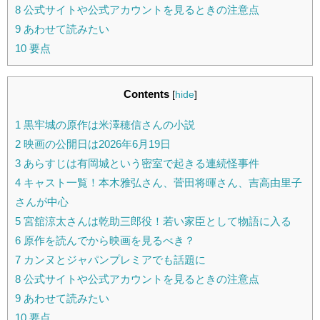
8
公式サイトや公式アカウントを見るときの注意点
9
あわせて読みたい
10
要点
Contents
[
hide
]
1
黒牢城の原作は米澤穂信さんの小説
2
映画の公開日は2026年6月19日
3
あらすじは有岡城という密室で起きる連続怪事件
4
キャスト一覧！本木雅弘さん、菅田将暉さん、吉高由里子
さんが中心
5
宮舘涼太さんは乾助三郎役！若い家臣として物語に入る
6
原作を読んでから映画を見るべき？
7
カンヌとジャパンプレミアでも話題に
8
公式サイトや公式アカウントを見るときの注意点
9
あわせて読みたい
10
要点