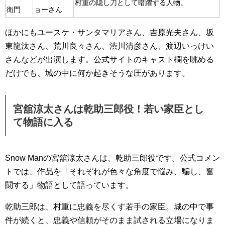
村重の隠し刀として暗躍する人物。
衛門
ョーさん
ほかにもユースケ・サンタマリアさん、吉原光夫さん、坂
東龍汰さん、荒川良々さん、渋川清彦さん、渡辺いっけい
さんなどが出演します。公式サイトのキャスト欄を眺める
だけでも、城の中に何か起きそうな圧があります。
宮舘涼太さんは乾助三郎役！若い家臣とし
て物語に入る
Snow Manの宮舘涼太さんは、乾助三郎役です。公式コメン
トでは、作品を「それぞれが色々な角度で悩み、騙し、奮
闘する」物語として語っています。
乾助三郎は、村重に忠義を尽くす若手の家臣。城の中で事
件が続くと、忠義や信頼がそのまま試される立場になりま