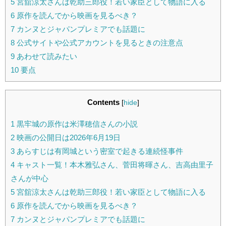
5
宮舘涼太さんは乾助三郎役！若い家臣として物語に入る
6
原作を読んでから映画を見るべき？
7
カンヌとジャパンプレミアでも話題に
8
公式サイトや公式アカウントを見るときの注意点
9
あわせて読みたい
10
要点
Contents
[
hide
]
1
黒牢城の原作は米澤穂信さんの小説
2
映画の公開日は2026年6月19日
3
あらすじは有岡城という密室で起きる連続怪事件
4
キャスト一覧！本木雅弘さん、菅田将暉さん、吉高由里子
さんが中心
5
宮舘涼太さんは乾助三郎役！若い家臣として物語に入る
6
原作を読んでから映画を見るべき？
7
カンヌとジャパンプレミアでも話題に