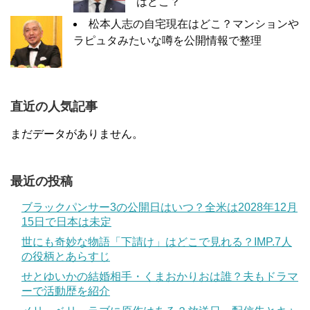
はどこ？
松本人志の自宅現在はどこ？マンションや
ラピュタみたいな噂を公開情報で整理
直近の人気記事
まだデータがありません。
最近の投稿
ブラックパンサー3の公開日はいつ？全米は2028年12月
15日で日本は未定
世にも奇妙な物語「下請け」はどこで見れる？IMP.7人
の役柄とあらすじ
せとゆいかの結婚相手・くまおかりおは誰？夫もドラマ
ーで活動歴を紹介