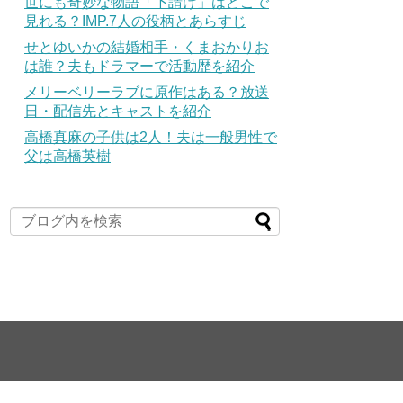
世にも奇妙な物語「下請け」はどこで
見れる？IMP.7人の役柄とあらすじ
せとゆいかの結婚相手・くまおかりお
は誰？夫もドラマーで活動歴を紹介
メリーベリーラブに原作はある？放送
日・配信先とキャストを紹介
高橋真麻の子供は2人！夫は一般男性で
父は高橋英樹