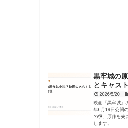
黒牢城の原
とキャス
2026/5/20
映画『黒牢城』
年6月19日公
の役、原作を先
します。