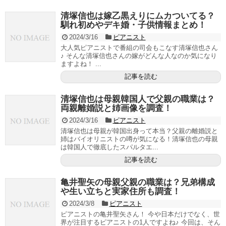
清塚信也は嫁乙黒えりにムカついてる？
馴れ初めやデキ婚・子供情報まとめ！
2024/3/16
ピアニスト
大人気ピアニストで番組の司会もこなす清塚信也さん
♪ そんな清塚信也さんの嫁がどんな人なのか気になり
ますよね！ ...
記事を読む
清塚信也は母親韓国人で父親の職業は？
両親離婚説と姉画像を調査！
2024/3/16
ピアニスト
清塚信也は母親が韓国出身って本当？父親の離婚説と
姉はバイオリニストの噂が気になる！清塚信也の母親
は韓国人で徹底したスパルタエ...
記事を読む
亀井聖矢の母親父親の職業は？兄弟構成
や生い立ちと実家住所も調査！
2024/3/8
ピアニスト
ピアニストの亀井聖矢さん！ 今や日本だけでなく、世
界が注目するピアニストの1人ですよね♪ 今回は、そん