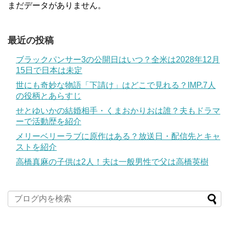
まだデータがありません。
最近の投稿
ブラックパンサー3の公開日はいつ？全米は2028年12月
15日で日本は未定
世にも奇妙な物語「下請け」はどこで見れる？IMP.7人
の役柄とあらすじ
せとゆいかの結婚相手・くまおかりおは誰？夫もドラマ
ーで活動歴を紹介
メリーベリーラブに原作はある？放送日・配信先とキャ
ストを紹介
高橋真麻の子供は2人！夫は一般男性で父は高橋英樹