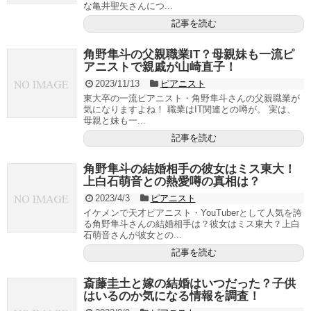
な亀井聖矢さんにつ...
記事を読む
角野隼斗の父親職業IT？母親妹も一流ピ
アニストで親戚が山崎直子！
2023/11/13
ピアニスト
東大卒の一流ピアニスト・角野隼斗さんの父親職業が
気になりますよね！ 職業はIT関連との噂が。 実は、
母親と妹も一...
記事を読む
角野隼斗の結婚相手の彼女はミス東大！
上白石萌音との熱愛噂の真相は？
2023/4/3
ピアニスト
イケメンで天才ピアニスト・YouTuberとして人気を誇
る角野隼斗さんの結婚相手は？彼女はミス東大？上白
石萌音さんが彼女との...
記事を読む
斎藤圭土と嫁の結婚はいつだった？子供
はいるのか気になる情報を調査！