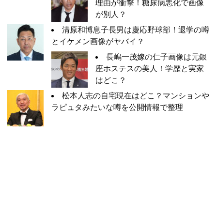
理由が衝撃！糖尿病悪化で画像
が別人？
清原和博息子長男は慶応野球部！退学の噂
とイケメン画像がヤバイ？
長嶋一茂嫁の仁子画像は元銀
座ホステスの美人！学歴と実家
はどこ？
松本人志の自宅現在はどこ？マンションや
ラピュタみたいな噂を公開情報で整理