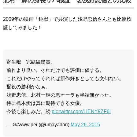
北村一輝の身長サバ検証 ②浅野忠信との比較
2009年の映画「鈍獣」で共演した浅野忠信さんとも比較検
証してみました！
寄生獣 完結編鑑賞。
前作より良い。それだけでも評価に値する。
これだけやってくれれば原作好きとしても文句ない。
配役の勝利かなぁ。
浅野忠信、北村一輝の悪オーラも半端無かった。
特に橋本愛は真に期待できる女優。
今後も楽しみだ。続
pic.twitter.com/LiENY9ZF6l
— G//www.pei (@umayadori)
May 26, 2015