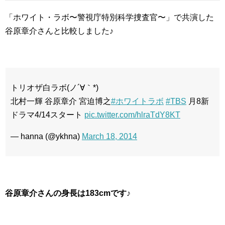
「ホワイト・ラボ〜警視庁特別科学捜査官〜」で共演した
谷原章介さんと比較しました♪
トリオザ白ラボ(ノ´∀｀*)
北村一輝 谷原章介 宮迫博之
#ホワイトラボ
#TBS
月8新
ドラマ4/14スタート
pic.twitter.com/hlraTdY8KT
— hanna (@ykhna)
March 18, 2014
谷原章介さんの身長は183cmです♪