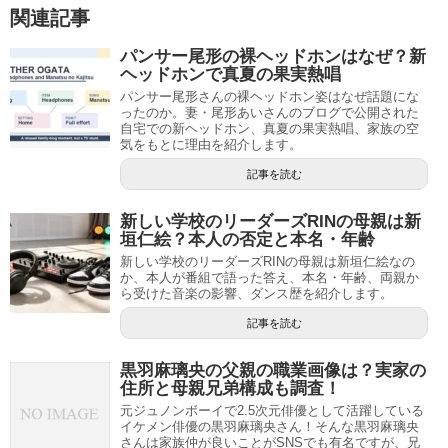
関連記事
パンサー尾形の裸ヘッドホンはなぜ？新
ヘッドホンで真夏の果実熱唱
パンサー尾形さんの裸ヘッドホン姿はなぜ話題にな
ったのか。妻・尾形あいさんのブログで公開された
自宅での新ヘッドホン、真夏の果実熱唱、家族の空
気をもとに理由を紹介します。
記事を読む
新しい学校のリーダーズRINの母親は新
垣仁絵？本人の否定と本名・年齢
新しい学校のリーダーズRINの母親は新垣仁絵なの
か、本人が番組で語った答え、本名・年齢、両親か
ら受けた音楽の影響、ダンス歴を紹介します。
記事を読む
黒羽麻璃央の父親の職業画像は？実家の
住所と母親兄弟構成も調査！
元ジュノンボーイで2.5次元俳優として活躍している
イケメン俳優の黒羽麻璃央さん！そんな黒羽麻璃央
さんは家族仲が良いことがSNSでも有名ですが、兄