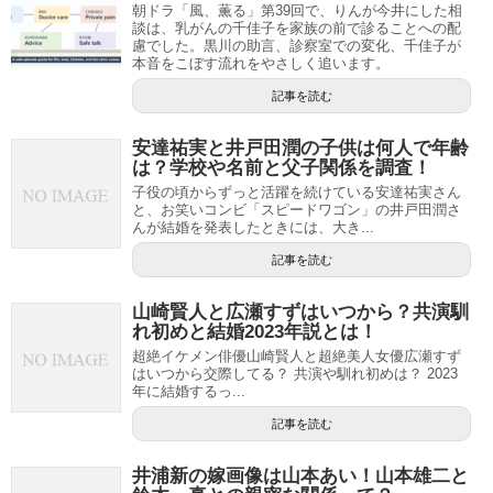
朝ドラ「風、薫る」第39回で、りんが今井にした相
談は、乳がんの千佳子を家族の前で診ることへの配
慮でした。黒川の助言、診察室での変化、千佳子が
本音をこぼす流れをやさしく追います。
記事を読む
安達祐実と井戸田潤の子供は何人で年齢
は？学校や名前と父子関係を調査！
子役の頃からずっと活躍を続けている安達祐実さん
と、お笑いコンビ「スピードワゴン」の井戸田潤さ
んが結婚を発表したときには、大き...
記事を読む
山崎賢人と広瀬すずはいつから？共演馴
れ初めと結婚2023年説とは！
超絶イケメン俳優山崎賢人と超絶美人女優広瀬すず
はいつから交際してる？ 共演や馴れ初めは？ 2023
年に結婚するっ...
記事を読む
井浦新の嫁画像は山本あい！山本雄二と