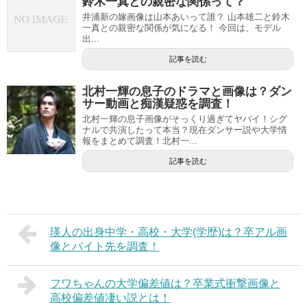
鈴木一真との親密な関係って？
井浦新の嫁画像は山本あいって誰？ 山本雄二と鈴木
一真との親密な関係が気になる！ 今回は、モデル
出...
記事を読む
北村一輝の息子のドラマと画像は？ダン
サー動画と痴漢疑惑を調査！
北村一輝の息子画像がそっくり過ぎてヤバイ！シグ
ナルで共演したって本当？現在ダンサー説や大学情
報をまとめて調査！北村一...
記事を読む
瑛人の出身中学・高校・大学(学歴)は？卒アル画
像とバイト先を調査！
フワちゃんの大学偏差値は？卒業式衝撃画像と
高校偏差値凄い説とは！