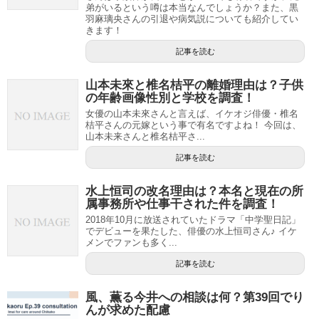
弟がいるという噂は本当なんでしょうか？また、黒
羽麻璃央さんの引退や病気説についても紹介してい
きます！
記事を読む
山本未來と椎名桔平の離婚理由は？子供
の年齢画像性別と学校を調査！
女優の山本未來さんと言えば、イケオジ俳優・椎名
桔平さんの元嫁という事で有名ですよね！ 今回は、
山本未来さんと椎名桔平さ...
記事を読む
水上恒司の改名理由は？本名と現在の所
属事務所や仕事干された件を調査！
2018年10月に放送されていたドラマ「中学聖日記」
でデビューを果たした、俳優の水上恒司さん♪ イケ
メンでファンも多く...
記事を読む
風、薫る今井への相談は何？第39回でり
んが求めた配慮