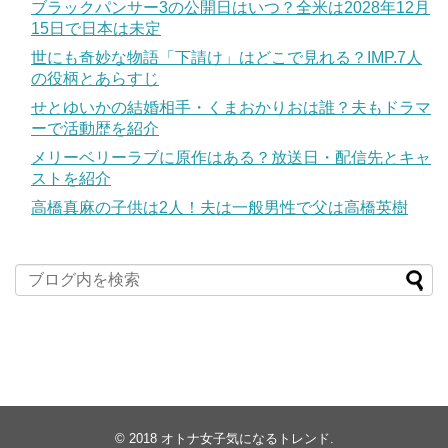
ブラックパンサー3の公開日はいつ？全米は2028年12月
15日で日本は未定
世にも奇妙な物語「下請け」はどこで見れる？IMP.7人
の役柄とあらすじ
せとゆいかの結婚相手・くまおかりおは誰？夫もドラマ
ーで活動歴を紹介
メリーベリーラブに原作はある？放送日・配信先とキャ
ストを紹介
高橋真麻の子供は2人！夫は一般男性で父は高橋英樹
© 2018
オトナ女子気になるトレンド
.