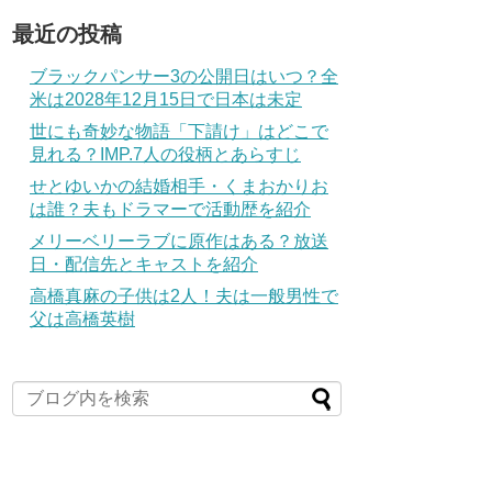
最近の投稿
ブラックパンサー3の公開日はいつ？全
米は2028年12月15日で日本は未定
世にも奇妙な物語「下請け」はどこで
見れる？IMP.7人の役柄とあらすじ
せとゆいかの結婚相手・くまおかりお
は誰？夫もドラマーで活動歴を紹介
メリーベリーラブに原作はある？放送
日・配信先とキャストを紹介
高橋真麻の子供は2人！夫は一般男性で
父は高橋英樹