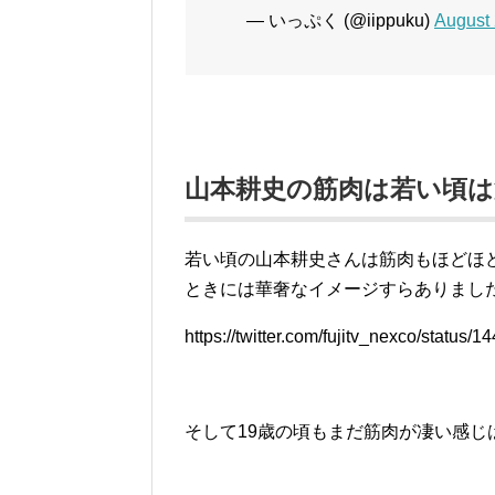
— いっぷく (@iippuku)
August 
山本耕史の筋肉は若い頃
若い頃の山本耕史さんは筋肉もほどほ
ときには華奢なイメージすらありました
https://twitter.com/fujitv_nexco/stat
そして19歳の頃もまだ筋肉が凄い感じ