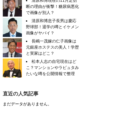
清原和博現在の11月足切
断の理由が衝撃！糖尿病悪化
で画像が別人？
清原和博息子長男は慶応
野球部！退学の噂とイケメン
画像がヤバイ？
長嶋一茂嫁の仁子画像は
元銀座ホステスの美人！学歴
と実家はどこ？
松本人志の自宅現在はど
こ？マンションやラピュタみ
たいな噂を公開情報で整理
直近の人気記事
まだデータがありません。