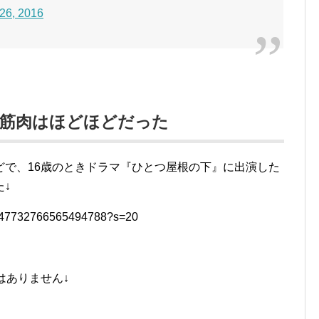
26, 2016
は筋肉はほどほどだった
どで、16歳のときドラマ『ひとつ屋根の下』に出演した
↓
us/1447732766565494788?s=20
はありません↓