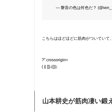
— 磐音の色は何色だ？ (@iwn_1
こちらはほどほどに筋肉がついていて
?” crossorigin=
( || []).({});
山本耕史が筋肉凄い鍛