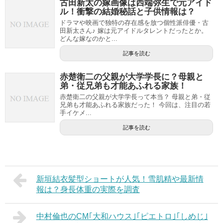
古田新太の嫁画像は西端弥生で元アイド
ル！衝撃の結婚秘話と子供情報は？
ドラマや映画で独特の存在感を放つ個性派俳優・古
田新太さん♪ 嫁は元アイドルタレントだったとか。
どんな嫁なのかと...
記事を読む
赤楚衛二の父親が大学学長に？母親と
弟・従兄弟も才能あふれる家族！
赤楚衛二の父親が大学学長って本当？ 母親と弟・従
兄弟も才能あふれる家族だった！ 今回は、注目の若
手イケメ...
記事を読む
新垣結衣髪型ショートが人気！雪肌精や最新情
報は？身長体重の実際を調査
中村倫也のCM｢大和ハウス｣｢ピエトロ｣｢しめじ｣