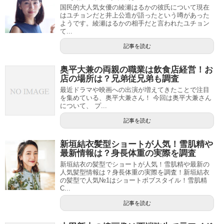
国民的大人気女優の綾瀬はるかの彼氏について現在
はユチョンだと井上公造が語ったという噂があった
ようです。綾瀬はるかの相手だと言われたユチョン
て...
記事を読む
奥平大兼の両親の職業は飲食店経営！お
店の場所は？兄弟従兄弟も調査
最近ドラマや映画への出演が増えてきたことで注目
を集めている、奥平大兼さん！ 今回は奥平大兼さん
について、 プ...
記事を読む
新垣結衣髪型ショートが人気！雪肌精や
最新情報は？身長体重の実際を調査
新垣結衣の髪型でショートが人気！雪肌精や最新の
人気髪型情報は？身長体重の実際を調査！新垣結衣
の髪型で人気№1はショートボブスタイル！雪肌精
C...
記事を読む