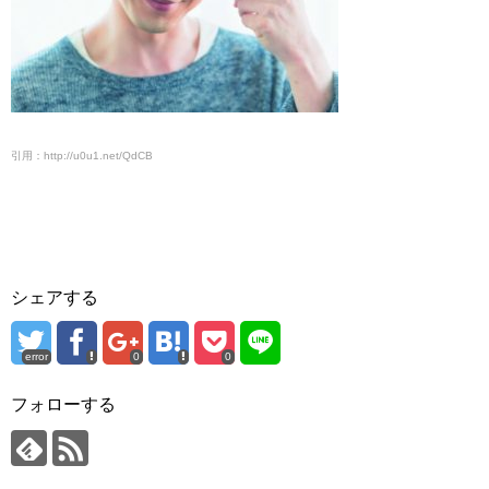
引用：http://u0u1.net/QdCB
シェアする
error
0
0
フォローする