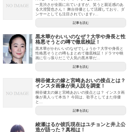
一見渋さが全面に出ていますが、笑うと親近感のあ
る大澄賢也さん！ 舞台俳優として活躍しており、ダ
ンサーとしても注目されています♪...
記事を読む
黒木華かわいいのなぜ？大学や身長と性
格悪そうとの噂で徹底検証！
黒木華がかわいいのなぜでしょうか？大学や身長と
性格悪そうとの噂もまとめて徹底検証！ドラマや映
画に引っ張りだこで人気の黒木華だ...
記事を読む
桐谷健太の嫁と宮崎あおいの接点とは？
インスタ画像が美人説を調査！
桐谷健太の嫁と宮崎あおいの接点とは？ インスタ画
像が美人って本当？ 今回は、歌手としてまた俳優
と...
記事を読む
綾瀬はるか彼氏現在はユチョンと井上公
造が語った？真相は！