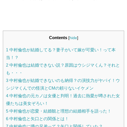
Contents
[
hide
]
1
中村倫也が結婚してる？妻子がいて嫁が可愛い！って本
当！？
2
中村倫也は結婚できない説？原因はウシジマくん？それと
も・・・
3
中村倫也が結婚できないのも納得？の演技力がヤバイ！ウ
シジマくんでの怪演とCMの頼りないイケメン
4
中村倫也の元カノは女優と判明！過去に熱愛が噂された女
優たちは美女ぞろい！
5
中村倫也が恋愛・結婚観と理想の結婚相手を語った！
6
中村倫也と矢口との関係とは！
7
中村倫也に噂の兄弟って？矢口と関係していた？