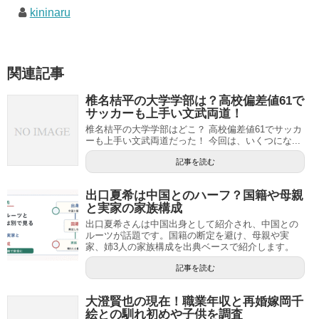
kininaru
関連記事
椎名桔平の大学学部は？高校偏差値61で
サッカーも上手い文武両道！
椎名桔平の大学学部はどこ？ 高校偏差値61でサッカ
ーも上手い文武両道だった！ 今回は、いくつにな...
記事を読む
出口夏希は中国とのハーフ？国籍や母親
と実家の家族構成
出口夏希さんは中国出身として紹介され、中国との
ルーツが話題です。国籍の断定を避け、母親や実
家、姉3人の家族構成を出典ベースで紹介します。
記事を読む
大澄賢也の現在！職業年収と再婚嫁岡千
絵との馴れ初めや子供を調査