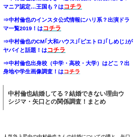
コチラ
マニア認定…王国も？は
⇒中村倫也のインスタ公式情報にハリ系？出演ドラ
コチラ
マ一覧2019！は
⇒中村倫也のCM｢大和ハウス｣｢ピエトロ｣｢しめじ｣が
コチラ
ヤバイと話題！は
⇒中村倫也出身校（中学・高校・大学）はどこ？出
身地や学生画像調査！は
コチラ
中村倫也結婚してる？結婚できない理由ウ
シジマ・矢口との関係調査！まとめ
人気急上昇中の中村倫也さんの結婚についての噂と、矢口