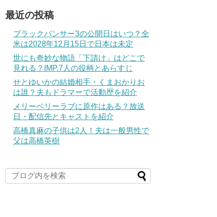
最近の投稿
ブラックパンサー3の公開日はいつ？全
米は2028年12月15日で日本は未定
世にも奇妙な物語「下請け」はどこで
見れる？IMP.7人の役柄とあらすじ
せとゆいかの結婚相手・くまおかりお
は誰？夫もドラマーで活動歴を紹介
メリーベリーラブに原作はある？放送
日・配信先とキャストを紹介
高橋真麻の子供は2人！夫は一般男性で
父は高橋英樹