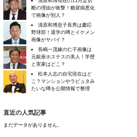
清原和博現在の11月足切
断の理由が衝撃！糖尿病悪化
で画像が別人？
清原和博息子長男は慶応
野球部！退学の噂とイケメン
画像がヤバイ？
長嶋一茂嫁の仁子画像は
元銀座ホステスの美人！学歴
と実家はどこ？
松本人志の自宅現在はど
こ？マンションやラピュタみ
たいな噂を公開情報で整理
直近の人気記事
まだデータがありません。