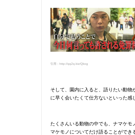
引用：http://qq2q.biz/Qkog
そして、園内に入ると、語りたい動物
に早く会いたくて仕方ないといった感
たくさんいる動物の中でも、ナマケモ
マケモノについてだけ語ることができ