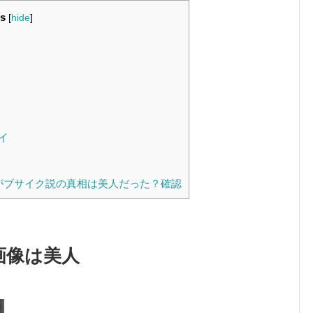
s
[
hide
]
イ
がブサイク説の真相は美人だった？確認
画像は美人