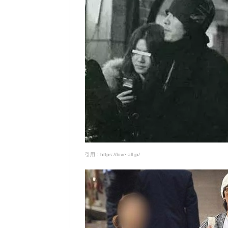
引用：https://love-all.jp/