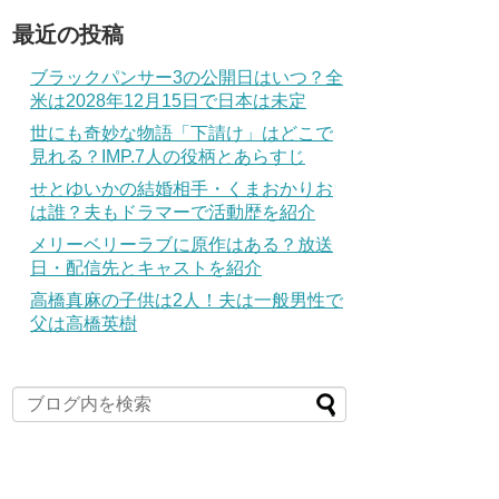
最近の投稿
ブラックパンサー3の公開日はいつ？全
米は2028年12月15日で日本は未定
世にも奇妙な物語「下請け」はどこで
見れる？IMP.7人の役柄とあらすじ
せとゆいかの結婚相手・くまおかりお
は誰？夫もドラマーで活動歴を紹介
メリーベリーラブに原作はある？放送
日・配信先とキャストを紹介
高橋真麻の子供は2人！夫は一般男性で
父は高橋英樹