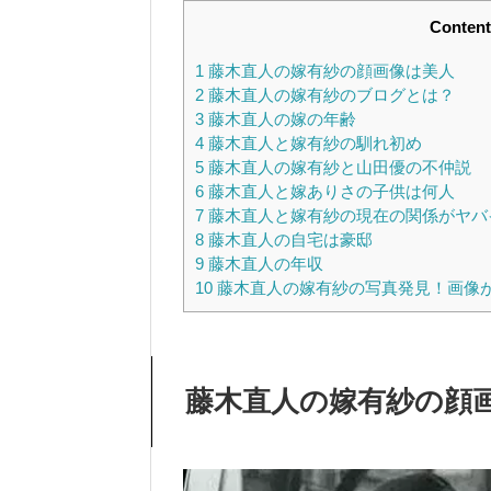
Content
1
藤木直人の嫁有紗の顔画像は美人
2
藤木直人の嫁有紗のブログとは？
3
藤木直人の嫁の年齢
4
藤木直人と嫁有紗の馴れ初め
5
藤木直人の嫁有紗と山田優の不仲説
6
藤木直人と嫁ありさの子供は何人
7
藤木直人と嫁有紗の現在の関係がヤバ
8
藤木直人の自宅は豪邸
9
藤木直人の年収
10
藤木直人の嫁有紗の写真発見！画像
藤木直人の嫁有紗の顔