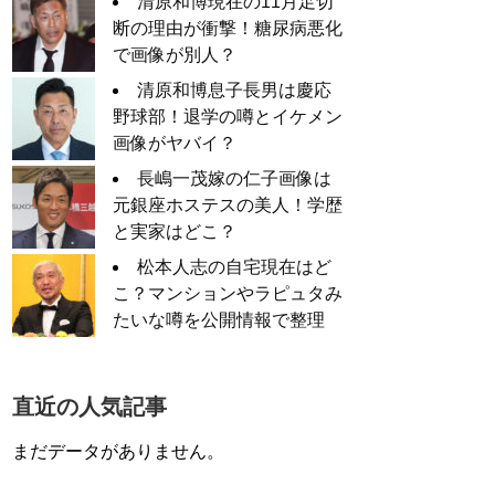
清原和博現在の11月足切
断の理由が衝撃！糖尿病悪化
で画像が別人？
清原和博息子長男は慶応
野球部！退学の噂とイケメン
画像がヤバイ？
長嶋一茂嫁の仁子画像は
元銀座ホステスの美人！学歴
と実家はどこ？
松本人志の自宅現在はど
こ？マンションやラピュタみ
たいな噂を公開情報で整理
直近の人気記事
まだデータがありません。