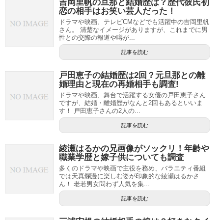
吉岡里帆の旦那と結婚歴は？歴代彼氏初
恋の相手はお笑い芸人だった！
ドラマや映画、テレビCMなどでも活躍中の吉岡里帆
さん。 清楚なイメージがありますが、これまでに男
性との交際の報道や噂が...
記事を読む
戸田恵子の結婚歴は2回？元旦那との離
婚理由と現在の再婚相手も調査!
ドラマや映画、舞台で活躍する女優の戸田恵子さん
ですが、結婚・離婚歴がなんと2回もあるといいま
す！ 戸田恵子さんの2人の...
記事を読む
綾瀬はるかの兄画像がソックリ！年齢や
職業学歴と嫁子供についても調査
多くのドラマや映画で主役を務め、バラエティ番組
では天真爛漫に楽しむ姿が印象的な綾瀬はるかさ
ん！ 老若男女問わず人気を集...
記事を読む