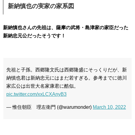
新納慎也の実家の家系図
新納慎也さんの先祖は、薩摩の武将・島津家の家臣だった
新納忠元公だったそうです！
先祖と子孫。西郷隆文氏は西郷隆盛にそっくりだが、新
納慎也君は新納忠元にはまだ若すぎる。参考までに徳川
家広公は出世大名家康君に酷似。
pic.twitter.com/xxLCXAnyB3
— 惟住朝臣 理左衛門 (@warumonder)
March 10, 2022