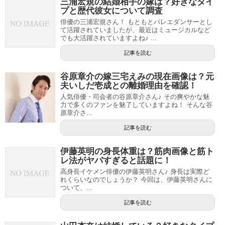
三浦宏規の結婚相手の嫁は？好きなタイ
プと歴代彼女について調査
俳優の三浦宏規さん！ もともとバレエダンサーとし
て活躍されていましたが、最近はミュージカルなど
でも大活躍されていますよね♪ ...
記事を読む
谷原章介の嫁三宅えみの現在画像は？元
夫いしだ壱成との離婚理由を確認！
人気俳優・司会者の谷原章介さん♪ その爽やかな魅
力で多くのファンを魅了していますよね！ そんな谷
原章介さ...
記事を読む
伊藤英明の身長体重は？筋肉画像と筋ト
レ法がヤバすぎると話題に！
高身長イケメン俳優の伊藤英明さん♪ 身長は実際ど
れくらいなのでしょうか？ 今回は、伊藤英明さんに
ついて、...
記事を読む