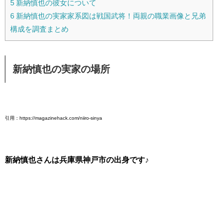
5
新納慎也の彼女について
6
新納慎也の実家家系図は戦国武将！両親の職業画像と兄弟
構成を調査まとめ
新納慎也の実家の場所
引用：https://magazinehack.com/niiro-sinya
新納慎也さんは兵庫県神戸市の出身です♪