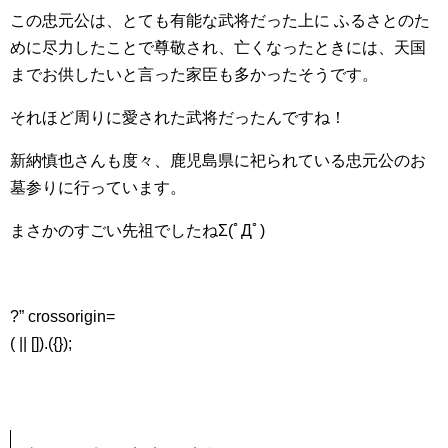
この忠元公は、とても有能な武将だった上に ふるさとのた
めに尽力したことで尊敬され、亡くなったときには、天国
までお供したいと言った家臣も多かったそうです。
それほど周りに愛された武将だったんですね！
新納慎也さんも度々、鹿児島県に祀られている忠元公のお
墓参りに行っています。
まさかのすごい先祖でしたねΣ(ﾟДﾟ)
?” crossorigin=
( || []).({});