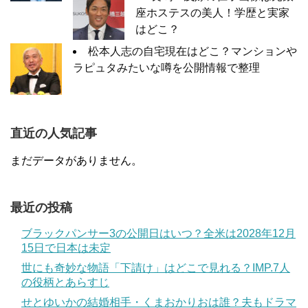
座ホステスの美人！学歴と実家
はどこ？
松本人志の自宅現在はどこ？マンションや
ラピュタみたいな噂を公開情報で整理
直近の人気記事
まだデータがありません。
最近の投稿
ブラックパンサー3の公開日はいつ？全米は2028年12月
15日で日本は未定
世にも奇妙な物語「下請け」はどこで見れる？IMP.7人
の役柄とあらすじ
せとゆいかの結婚相手・くまおかりおは誰？夫もドラマ