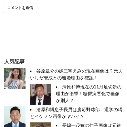
人気記事
谷原章介の嫁三宅えみの現在画像は？元夫
いしだ壱成との離婚理由を確認！
清原和博現在の11月足切断の
理由が衝撃！糖尿病悪化で画像
が別人？
清原和博息子長男は慶応野球部！退学の噂
とイケメン画像がヤバイ？
長嶋一茂嫁の仁子画像は元銀