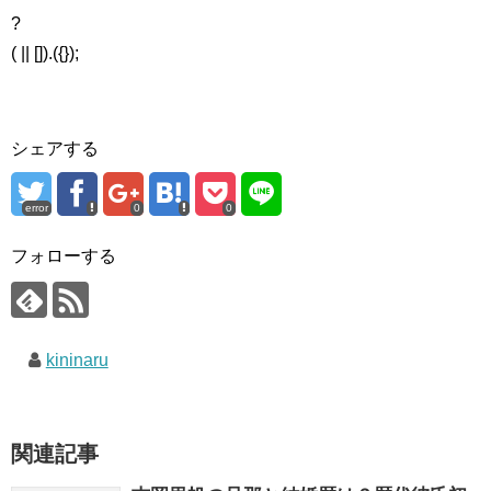
?
( || []).({});
シェアする
error
0
0
フォローする
kininaru
関連記事