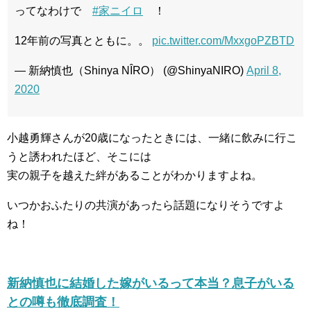
ってなわけで
#家ニイロ
！
12年前の写真とともに。。
pic.twitter.com/MxxgoPZBTD
— 新納慎也（Shinya NÎRO） (@ShinyaNIRO)
April 8,
2020
小越勇輝さんが20歳になったときには、一緒に飲みに行こ
うと誘われたほど、そこには
実の親子を越えた絆があることがわかりますよね。
いつかおふたりの共演があったら話題になりそうですよ
ね！
新納慎也に結婚した嫁がいるって本当？息子がいる
との噂も徹底調査！