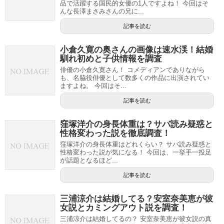
品で活躍する国民的女優の1人ですよね！ 今回はそ
んな長澤まさみさんの兄に...
記事を読む
小倉久寛の奥さんの画像は速水渓！結婚
馴れ初めと子供情報を調査
俳優の小倉久寛さん！ コメディアンでありながら
も、名脇役俳優として数多くの作品に出演されてい
ますよね。 今回はそ...
記事を読む
窪塚洋介の身長体重は？サバ読み疑惑と
性格変わった説を徹底調査！
窪塚洋介の身長体重はどれくらい？ サバ読み疑惑と
性格変わった説が気になる！ 今回は、一挙手一投足
が話題となるほど...
記事を読む
三浦涼介は結婚してる？安室奈美恵が彼
女説とカミングアウト説を調査！
三浦涼介は結婚してるの？ 安室奈美恵が彼女説の真