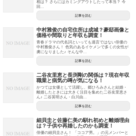
相は？ さらにはカミングアウトしたって本当？ 今
回...
記事を読む
中村雅俊の自宅住所は成城？豪邸画像と
価格や間取りと年収も調査！
青春ドラマの代名詞といっても過言ではない俳優の
中村雅俊さん！ 色気のあるイケメンで多くの女性が
虜になりました♪ そんな中...
記事を読む
二谷友里恵と長渕剛の関係は？現在年収
職業と病気の噂が気になる！
かつては女優として活躍し、郷ひろみさんと結婚・
離婚したときには大きく注目を集めた二谷友里恵さ
ん♪ 二谷英明さん・白川由...
記事を読む
細貝圭と佐藤仁美の馴れ初めと離婚理由
は？子供や再婚したのかも調査！
俳優の細貝圭さん！ 「ココア男。」の元メンバーと