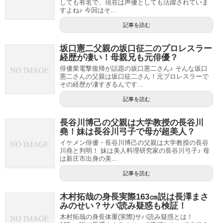
しても有名で、現在は声優としても活躍されていま
すよね♪ 今回はそ...
記事を読む
坂口憲二父親の坂口征二のプロレスラー
経歴が凄い！母親兄も元俳優？
俳優業電撃復帰が話題の坂口憲二さん♪ そんな坂口
憲二さんの父親は坂口征二さん！元プロレスラーで
その経歴が凄すぎるんです...
記事を読む
長谷川博己の父親は大学教授の長谷川
堯！妹は長谷川弓子で母が超美人？
イケメン俳優・長谷川博己の父親は大学教授の長谷
川堯と判明！ 妹は美人料理研究家の長谷川弓子♪ 母
は新庄市出身の美...
記事を読む
木村拓哉の身長実際163㎝説は長澤まさ
みのせい？サバ読み疑惑も検証！
木村拓哉の身長体重(実際)サバ読み疑惑とは！