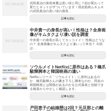
武田真治の身長体重は若い頃と同じ？顔が変わって
変だとネットがザついています！現在筋肉ムキムキ
の武田真治の若い頃の身長...
記事を読む
中井貴一の身長が高い！性格は？全身画
像がキムタクより凄い説を調査
中井貴一の身長が高くてカッコイイ！ 性格はどうな
の？ 全身画像がキムタクより凄いって本当？ 今回
は...
記事を読む
ソウルメイトNetflixに原作はある？橋爪
駿輝脚本と韓国映画の違い
Netflixシリーズ「ソウルメイト」に原作はあるの
か、橋爪駿輝さんの書き下ろし脚本なのか、同名の
韓国映画とは関係があるのかを公式発表と信頼でき
る報道からやさしく確認します。
記事を読む
戸田恵子の結婚歴は2回？元旦那との離