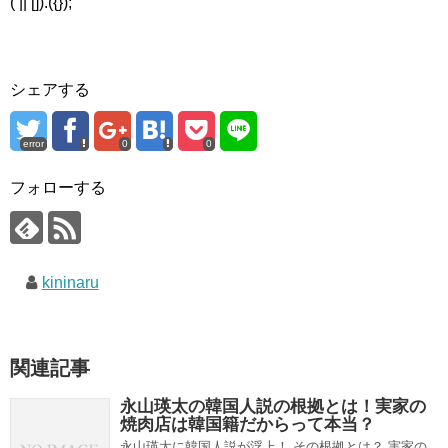
( || []).({});
シェアする
error
0
0
フォローする
kininaru
関連記事
永山瑛太の韓国人説の根拠とは！実家の
焼肉店は韓国籍だからって本当？
永山瑛太に韓国人説が浮上！ その根拠とは？ 実家の