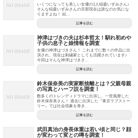
いくつになっても美しい女優の1人稲森いずみさん♪
そんな稲森いずみさんの旦那現在は誰なのか気にな
りますよね！ 結...
記事を読む
神津はづきの夫は杉本哲太！馴れ初めや
子供の息子と娘情報を調査
女優の神津はづきさん！ これまでに数々の作品に出
演され、現在は刺繍家としても活躍されています♪
今回はそんな神津はづきさ...
記事を読む
鈴木保奈美の実家断捨離とは？父親母親
の写真とハーフ説を調査！
数多くのトレンディドラマに出演し、一世風靡した
鈴木保奈美さん！ 過去に出演した『東京ラブストー
リー』では社会現象を巻き...
記事を読む
武田真治の身長体重は若い頃と同じ？顔
が変わって変との噂を調査！