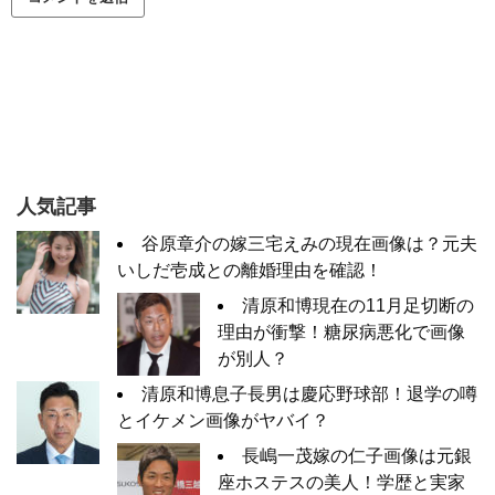
人気記事
谷原章介の嫁三宅えみの現在画像は？元夫
いしだ壱成との離婚理由を確認！
清原和博現在の11月足切断の
理由が衝撃！糖尿病悪化で画像
が別人？
清原和博息子長男は慶応野球部！退学の噂
とイケメン画像がヤバイ？
長嶋一茂嫁の仁子画像は元銀
座ホステスの美人！学歴と実家