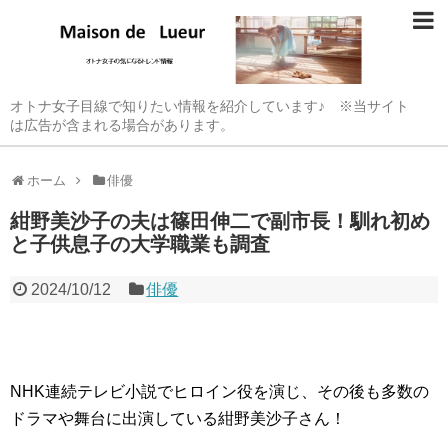
オトナ女子目線で知りたい情報を紹介しています♪ ※当サイト
は広告が含まれる場合があります。
ホーム
俳優
紺野美沙子の夫は篠田伸二で副市長！馴れ初め
と子供息子の大学職業も調査
2024/10/12
俳優
NHK連続テレビ小説でヒロイン役を演じ、その後も多数の
ドラマや舞台に出演している紺野美沙子さん！