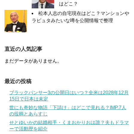
はどこ？
松本人志の自宅現在はどこ？マンションや
ラピュタみたいな噂を公開情報で整理
直近の人気記事
まだデータがありません。
最近の投稿
ブラックパンサー3の公開日はいつ？全米は2028年12月
15日で日本は未定
世にも奇妙な物語「下請け」はどこで見れる？IMP.7人
の役柄とあらすじ
せとゆいかの結婚相手・くまおかりおは誰？夫もドラマ
ーで活動歴を紹介