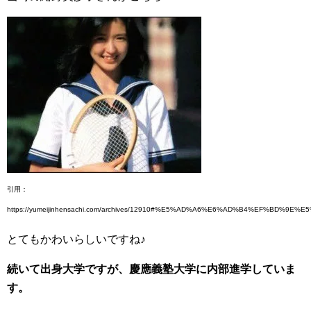
引用：
https://yumeijinhensachi.com/archives/12910#%E5%AD%A6%E6%AD%B4%E
とてもかわいらしいですね♪
続いて出身大学ですが、慶應義塾大学に内部進学していま
す。