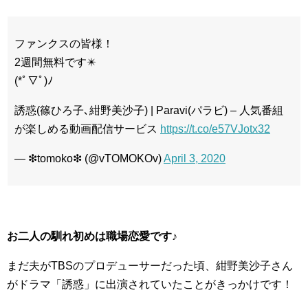
ファンクスの皆様！
2週間無料です✴️
(*ﾟ▽ﾟ)ﾉ
誘惑(篠ひろ子､紺野美沙子) | Paravi(パラビ) – 人気番組
が楽しめる動画配信サービス
https://t.co/e57VJotx32
— ❇︎tomoko❇︎ (@vTOMOKOv)
April 3, 2020
お二人の馴れ初めは職場恋愛です♪
まだ夫がTBSのプロデューサーだった頃、紺野美沙子さん
がドラマ「誘惑」に出演されていたことがきっかけです！