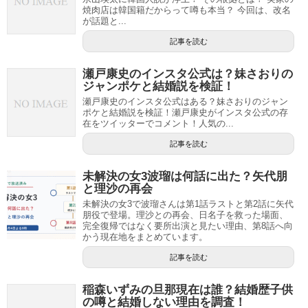
焼肉店は韓国籍だからって噂も本当？ 今回は、改名
が話題と...
記事を読む
瀬戸康史のインスタ公式は？妹さおりの
ジャンポケと結婚説を検証！
瀬戸康史のインスタ公式はある？妹さおりのジャン
ポケと結婚説を検証！瀬戸康史がインスタ公式の存
在をツイッターでコメント！人気の...
記事を読む
未解決の女3波瑠は何話に出た？矢代朋
と理沙の再会
未解決の女3で波瑠さんは第1話ラストと第2話に矢代
朋役で登場。理沙との再会、日名子を救った場面、
完全復帰ではなく要所出演と見たい理由、第8話へ向
かう現在地をまとめています。
記事を読む
稲森いずみの旦那現在は誰？結婚歴子供
の噂と結婚しない理由を調査！