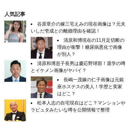
人気記事
谷原章介の嫁三宅えみの現在画像は？元夫
いしだ壱成との離婚理由を確認！
清原和博現在の11月足切断の
理由が衝撃！糖尿病悪化で画像
が別人？
清原和博息子長男は慶応野球部！退学の噂
とイケメン画像がヤバイ？
長嶋一茂嫁の仁子画像は元銀
座ホステスの美人！学歴と実家
はどこ？
松本人志の自宅現在はどこ？マンションや
ラピュタみたいな噂を公開情報で整理