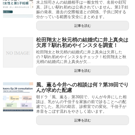
水上恒司さんの結婚相手は一般女性で、名前や顔写
真、詳しい馴れ初めは公表されていません。第1子妊
娠の発表、過去の交際報道との関係、子供に関する
分かっている範囲を安全にまとめます。
記事を読む
松田翔太と秋元梢の結婚式に井上真央は
欠席？馴れ初めやインスタを調査！
松田翔太と秋元梢の結婚式に井上真央は欠席した
の？馴れ初めやインスタをチェック！松田翔太と秋
元梢の結婚式に井上真央が欠...
記事を読む
風、薫る今井への相談は何？第39回でり
んが求めた配慮
朝ドラ「風、薫る」第39回で、りんが今井にした相
談は、乳がんの千佳子を家族の前で診ることへの配
慮でした。黒川の助言、診察室での変化、千佳子が
本音をこぼす流れをやさしく追います。
記事を読む