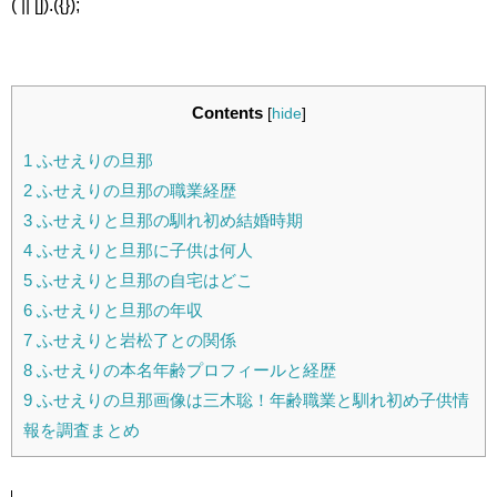
( || []).({});
Contents
[
hide
]
1
ふせえりの旦那
2
ふせえりの旦那の職業経歴
3
ふせえりと旦那の馴れ初め結婚時期
4
ふせえりと旦那に子供は何人
5
ふせえりと旦那の自宅はどこ
6
ふせえりと旦那の年収
7
ふせえりと岩松了との関係
8
ふせえりの本名年齢プロフィールと経歴
9
ふせえりの旦那画像は三木聡！年齢職業と馴れ初め子供情
報を調査まとめ