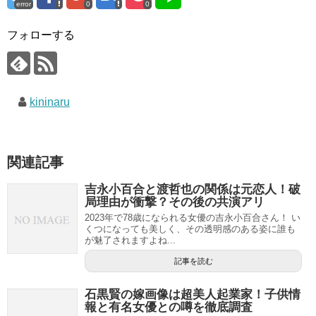
error
0
0
フォローする
kininaru
関連記事
吉永小百合と渡哲也の関係は元恋人！破
局理由が衝撃？その後の共演アリ
2023年で78歳になられる女優の吉永小百合さん！ い
くつになっても美しく、その透明感のある姿に誰も
が魅了されますよね...
記事を読む
石黒賢の嫁画像は超美人起業家！子供情
報と有名女優との噂を徹底調査