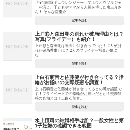
『宇宙戦隊キュウレンジャー』でホウオウソルジャ
ーを演じ、子どもやママから人気を博した南圭介さ
ん！ そんな南圭介...
記事を読む
上戸彩と森田剛の別れた破局理由とは？
写真(フライデー）も紹介！
上戸彩と森田剛は過去に付き合っていた！ 2人が別
れた破局理由とは？ 2人のフライデー写真が気に
な...
記事を読む
上白石萌音と佐藤健が付き合ってる？指
輪がお揃いの交際疑惑を調査！
上白石萌音と佐藤健が付き合ってるとの噂が話題で
す！プライベートでの指輪がお揃いだとか！交際疑
惑の真相とは！上白石萌音...
記事を読む
水上恒司の結婚相手は誰？一般女性と第
1子妊娠の確認できる範囲