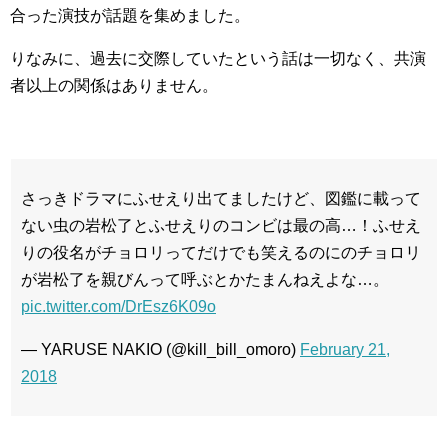
合った演技が話題を集めました。
りなみに、過去に交際していたという話は一切なく、共演
者以上の関係はありません。
さっきドラマにふせえり出てましたけど、図鑑に載って
ない虫の岩松了とふせえりのコンビは最の高…！ふせえ
りの役名がチョロリってだけでも笑えるのにのチョロリ
が岩松了を親びんって呼ぶとかたまんねえよな…。
pic.twitter.com/DrEsz6K09o
— YARUSE NAKIO (@kill_bill_omoro)
February 21,
2018