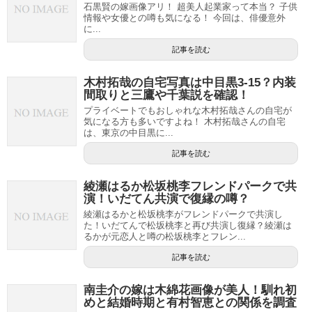
石黒賢の嫁画像アリ！ 超美人起業家って本当？ 子供
情報や女優との噂も気になる！ 今回は、俳優意外
に...
記事を読む
木村拓哉の自宅写真は中目黒3-15？内装
間取りと三鷹や千葉説を確認！
プライベートでもおしゃれな木村拓哉さんの自宅が
気になる方も多いですよね！ 木村拓哉さんの自宅
は、東京の中目黒に...
記事を読む
綾瀬はるか松坂桃李フレンドパークで共
演！いだてん共演で復縁の噂？
綾瀬はるかと松坂桃李がフレンドパークで共演し
た！いだてんで松坂桃李と再び共演し復縁？綾瀬は
るかが元恋人と噂の松坂桃李とフレン...
記事を読む
南圭介の嫁は木綿花画像が美人！馴れ初
めと結婚時期と有村智恵との関係を調査