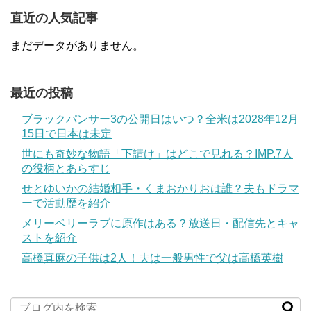
直近の人気記事
まだデータがありません。
最近の投稿
ブラックパンサー3の公開日はいつ？全米は2028年12月
15日で日本は未定
世にも奇妙な物語「下請け」はどこで見れる？IMP.7人
の役柄とあらすじ
せとゆいかの結婚相手・くまおかりおは誰？夫もドラマ
ーで活動歴を紹介
メリーベリーラブに原作はある？放送日・配信先とキャ
ストを紹介
高橋真麻の子供は2人！夫は一般男性で父は高橋英樹