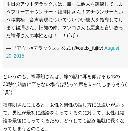
本日のアウトデラックスは、勝手に他人を訓練してしま
うフリーアナウンサー・福澤朗さん！アナウンサーとい
う職業柄、音声表現についてついつい他人を指導してし
まう福澤さん。旧知の仲、マツコさんも悪魔と言い放っ
た福澤さんの本性とは！！！(ﾟДﾟ)
— 『アウト×デラックス』公式 (@outdx_fujitv)
August
20, 2015
というのも、福澤朗さんは、嫁の話に耳を傾けるものの、
30秒で結論に至らない場合は黙って席を立ってしまうそう(
ﾟДﾟ)
福澤朗さんによると、女性と男性の話し方には違いがあっ
て、男性が最初に結論をもってくるのに対して、女性は結
論を最後にもってくるため、どうしても話が無駄に長くな
ってしまうとのこと。