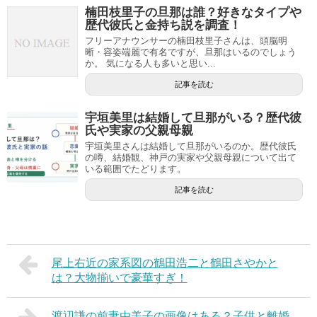
楠田枝里子の旦那は誰？好きなタイプや
歴代彼氏と金持ち説を調査！
フリーアナウンサーの楠田枝里子さんは、頭脳明
晰・容姿端麗で有名ですが、旦那はいるのでしょう
か。 気になる人も多いと思い...
記事を読む
宇垣美里は結婚して旦那がいる？歴代彼
氏や実家の父親母親
宇垣美里さんは結婚して旦那がいるのか。歴代彼氏
の噂、結婚観、神戸の実家や父親母親について出て
いる範囲でたどります。
記事を読む
尾上右近の家系図の鶴田浩二と鶴田さやかと
は？大物揃いで豪華すぎ！
渡辺謙の前妻由美子の画像はある？子供と離婚