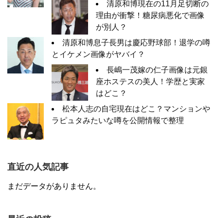
清原和博現在の11月足切断の
理由が衝撃！糖尿病悪化で画像
が別人？
清原和博息子長男は慶応野球部！退学の噂
とイケメン画像がヤバイ？
長嶋一茂嫁の仁子画像は元銀
座ホステスの美人！学歴と実家
はどこ？
松本人志の自宅現在はどこ？マンションや
ラピュタみたいな噂を公開情報で整理
直近の人気記事
まだデータがありません。