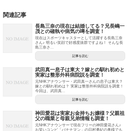
関連記事
長島三奈の現在は結婚してる？兄長嶋一
茂との確執や病気の噂を調査！
現在はスポーツキャスターとして活躍する長島三奈
さん♪ 明るい笑顔で好感度抜群ですよね！ そんな長
島三奈さ...
記事を読む
武田真一息子は東大？嫁との馴れ初めと
実家は整形外科病院説を調査！
元NHKアナウンサー・武田真一さんの息子は東大？
嫁との馴れ初めは？ 実家は整形外科病院説を調査！
今回は、武田真...
記事を読む
神田愛花は実家お金持ちお嬢様？父親祖
父の職業と母親兄弟情報も調査！
元NHKアナウンサーで現在フリーの神田愛花さん♪
お笑いコンビ「バナナマン」の日村勇紀の奥様でも