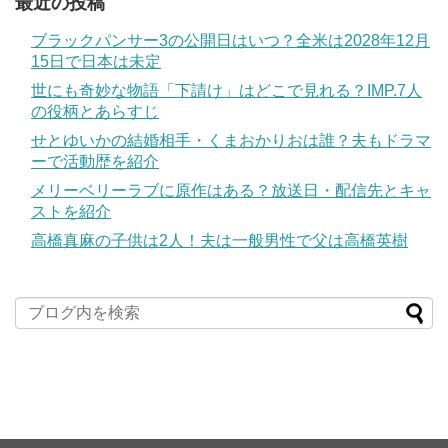
最近の投稿
ブラックパンサー3の公開日はいつ？全米は2028年12月
15日で日本は未定
世にも奇妙な物語「下請け」はどこで見れる？IMP.7人
の役柄とあらすじ
せとゆいかの結婚相手・くまおかりおは誰？夫もドラマ
ーで活動歴を紹介
メリーベリーラブに原作はある？放送日・配信先とキャ
ストを紹介
高橋真麻の子供は2人！夫は一般男性で父は高橋英樹