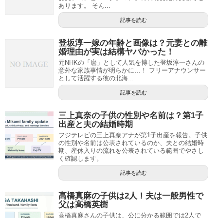
あります。 そん...
記事を読む
登坂淳一嫁の年齢と画像は？元妻との離
婚理由が実は結構ヤバかった！
元NHKの「麿」として人気を博した登坂淳一さんの
意外な家族事情が明らかに…！ フリーアナウンサー
として活躍する彼の北海...
記事を読む
三上真奈の子供の性別や名前は？第1子
出産と夫の結婚時期
フジテレビの三上真奈アナが第1子出産を報告。子供
の性別や名前は公表されているのか、夫との結婚時
期、産休入りの流れを公表されている範囲でやさし
く確認します。
記事を読む
高橋真麻の子供は2人！夫は一般男性で
父は高橋英樹
高橋真麻さんの子供は、公に分かる範囲では2人で