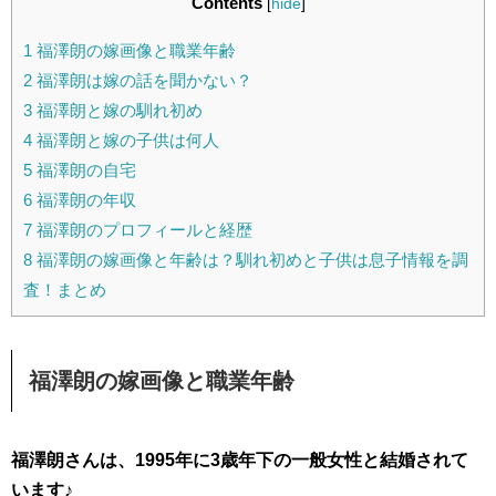
Contents
[
hide
]
1
福澤朗の嫁画像と職業年齢
2
福澤朗は嫁の話を聞かない？
3
福澤朗と嫁の馴れ初め
4
福澤朗と嫁の子供は何人
5
福澤朗の自宅
6
福澤朗の年収
7
福澤朗のプロフィールと経歴
8
福澤朗の嫁画像と年齢は？馴れ初めと子供は息子情報を調
査！まとめ
福澤朗の嫁画像と職業年齢
福澤朗さんは、1995年に3歳年下の一般女性と結婚されて
います♪