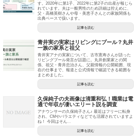
す。2020年に第1子、2022年に第2子の出産が報じら
れています。夫は一般男性のため詳細は控えめに、
父・高橋英樹さんや母・美恵子さんとの家族関係も
出典ベースで扱います。
記事を読む
青井実の実家はリビングにプール？丸井
一族の家系と祖父
青井実アナの実家について、古市憲寿さんが語った
リビングプール発言が話題に。丸井創業家との関
係、祖父・青井忠治さん、父親情報の公開範囲、現
在の仕事まで、報道と公式情報で確認できる範囲を
まとめました。
記事を読む
久保純子の夫画像は清重和弘！職業は電
通で年収が凄いエリート説を調査
アナウンサーの久保純子さん♪ 最近はフリーに転身
され、CMやバラエティなどでも活躍されていますよ
ね！ 今回はそん...
記事を読む