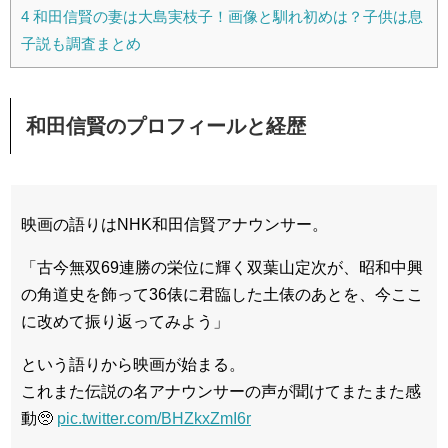
4
和田信賢の妻は大島実枝子！画像と馴れ初めは？子供は息
子説も調査まとめ
和田信賢のプロフィールと経歴
映画の語りはNHK和田信賢アナウンサー。
「古今無双69連勝の栄位に輝く双葉山定次が、昭和中興
の角道史を飾って36俵に君臨した土俵のあとを、今ここ
に改めて振り返ってみよう」
という語りから映画が始まる。
これまた伝説の名アナウンサーの声が聞けてまたまた感
動🥺
pic.twitter.com/BHZkxZmI6r