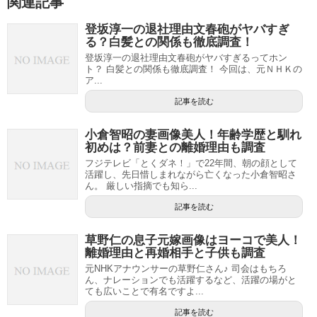
関連記事
登坂淳一の退社理由文春砲がヤバすぎ
る？白髪との関係も徹底調査！
登坂淳一の退社理由文春砲がヤバすぎるってホン
ト？ 白髪との関係も徹底調査！ 今回は、元ＮＨＫの
ア...
記事を読む
小倉智昭の妻画像美人！年齢学歴と馴れ
初めは？前妻との離婚理由も調査
フジテレビ「とくダネ！」で22年間、朝の顔として
活躍し、先日惜しまれながら亡くなった小倉智昭さ
ん。 厳しい指摘でも知ら...
記事を読む
草野仁の息子元嫁画像はヨーコで美人！
離婚理由と再婚相手と子供も調査
元NHKアナウンサーの草野仁さん♪ 司会はもちろ
ん、ナレーションでも活躍するなど、活躍の場がと
ても広いことで有名ですよ...
記事を読む