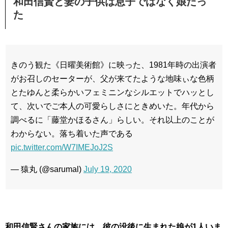
和田信賢と妻の子供は息子ではなく娘だっ
た
きのう観た《日曜美術館》に映った、1981年時の出演者
がお召しのセーターが、父が来てたような地味ぃな色柄
とたゆんと柔らかいフェミニンなシルエットでハッとし
て、次いでご本人の可愛らしさにときめいた。年代から
調べるに「藤堂かほるさん」らしい。それ以上のことが
わからない。落ち着いた声である
pic.twitter.com/W7IMEJoJ2S
— 猿丸 (@sarumal)
July 19, 2020
和田信賢さんの家族には、彼の没後に生まれた娘が1人いま