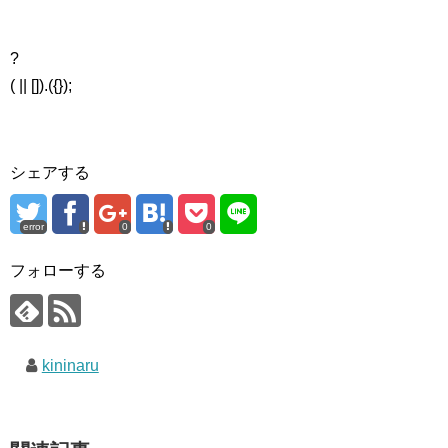
?
( || []).({});
シェアする
error
0
0
フォローする
kininaru