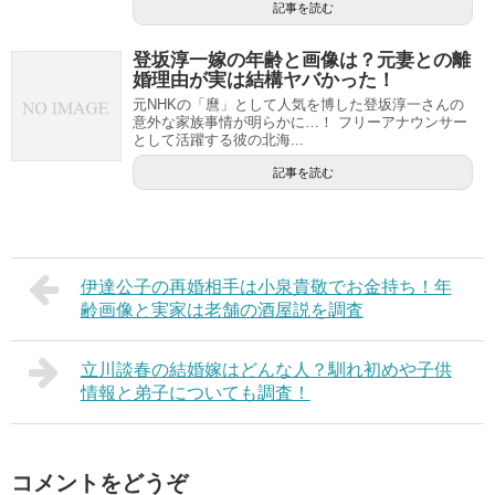
記事を読む
登坂淳一嫁の年齢と画像は？元妻との離
婚理由が実は結構ヤバかった！
元NHKの「麿」として人気を博した登坂淳一さんの
意外な家族事情が明らかに…！ フリーアナウンサー
として活躍する彼の北海...
記事を読む
伊達公子の再婚相手は小泉貴敬でお金持ち！年
齢画像と実家は老舗の酒屋説を調査
立川談春の結婚嫁はどんな人？馴れ初めや子供
情報と弟子についても調査！
コメントをどうぞ