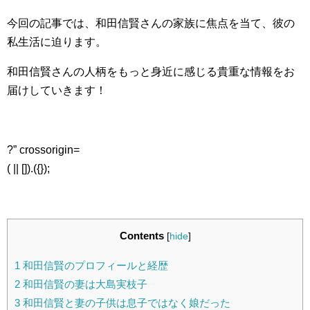
今回の記事では、和田信賢さんの家族に焦点を当て、彼の
私生活に迫ります。
和田信賢さんの人柄をもっと身近に感じる貴重な情報をお
届けしていきます！
?” crossorigin=
( || []).({});
Contents
[
hide
]
1
和田信賢のプロフィールと経歴
2
和田信賢の妻は大島実枝子
3
和田信賢と妻の子供は息子ではなく娘だった