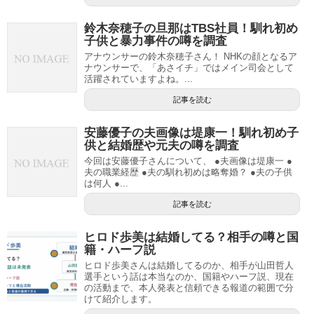
鈴木奈穂子の旦那はTBS社員！馴れ初め
子供と暴力事件の噂を調査
アナウンサーの鈴木奈穂子さん！ NHKの顔となるア
ナウンサーで、「あさイチ」ではメイン司会として
活躍されていますよね。...
記事を読む
安藤優子の夫画像は堤康一！馴れ初め子
供と結婚歴や元夫の噂を調査
今回は安藤優子さんについて、 ●夫画像は堤康一 ●
夫の職業経歴 ●夫の馴れ初めは略奪婚？ ●夫の子供
は何人 ●...
記事を読む
ヒロド歩美は結婚してる？相手の噂と国
籍・ハーフ説
ヒロド歩美さんは結婚してるのか、相手が山田哲人
選手という話は本当なのか、国籍やハーフ説、現在
の活動まで、本人発表と信頼できる報道の範囲で分
けて紹介します。