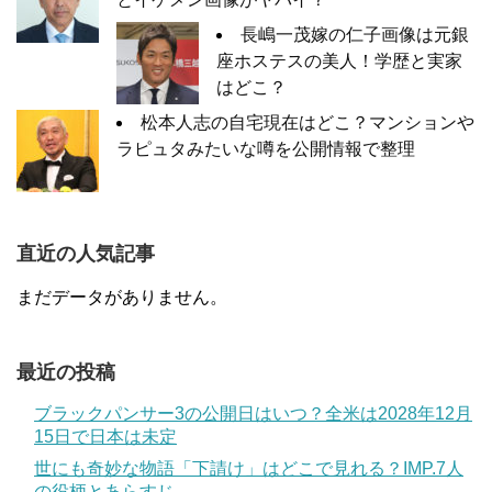
長嶋一茂嫁の仁子画像は元銀
座ホステスの美人！学歴と実家
はどこ？
松本人志の自宅現在はどこ？マンションや
ラピュタみたいな噂を公開情報で整理
直近の人気記事
まだデータがありません。
最近の投稿
ブラックパンサー3の公開日はいつ？全米は2028年12月
15日で日本は未定
世にも奇妙な物語「下請け」はどこで見れる？IMP.7人
の役柄とあらすじ