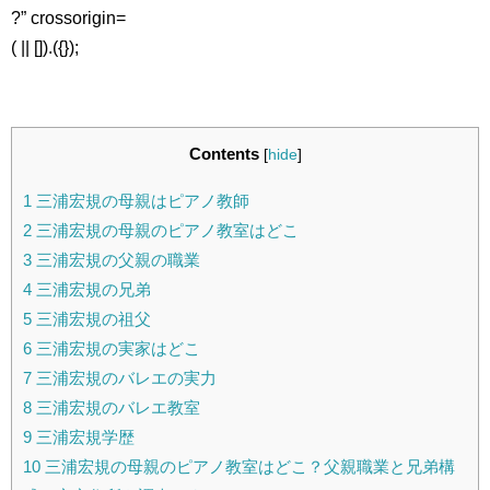
?” crossorigin=
( || []).({});
Contents
[
hide
]
1
三浦宏規の母親はピアノ教師
2
三浦宏規の母親のピアノ教室はどこ
3
三浦宏規の父親の職業
4
三浦宏規の兄弟
5
三浦宏規の祖父
6
三浦宏規の実家はどこ
7
三浦宏規のバレエの実力
8
三浦宏規のバレエ教室
9
三浦宏規学歴
10
三浦宏規の母親のピアノ教室はどこ？父親職業と兄弟構