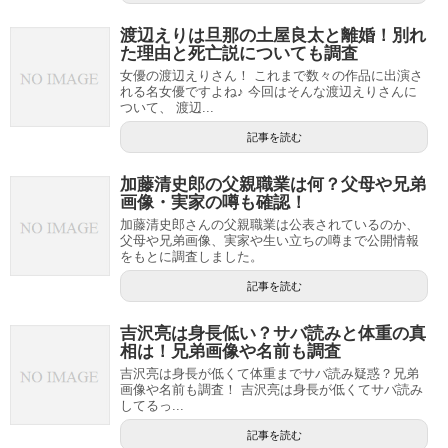
渡辺えりは旦那の土屋良太と離婚！別れ
た理由と死亡説についても調査
女優の渡辺えりさん！ これまで数々の作品に出演さ
れる名女優ですよね♪ 今回はそんな渡辺えりさんに
ついて、 渡辺...
記事を読む
加藤清史郎の父親職業は何？父母や兄弟
画像・実家の噂も確認！
加藤清史郎さんの父親職業は公表されているのか、
父母や兄弟画像、実家や生い立ちの噂まで公開情報
をもとに調査しました。
記事を読む
吉沢亮は身長低い？サバ読みと体重の真
相は！兄弟画像や名前も調査
吉沢亮は身長が低くて体重までサバ読み疑惑？兄弟
画像や名前も調査！ 吉沢亮は身長が低くてサバ読み
してるっ...
記事を読む