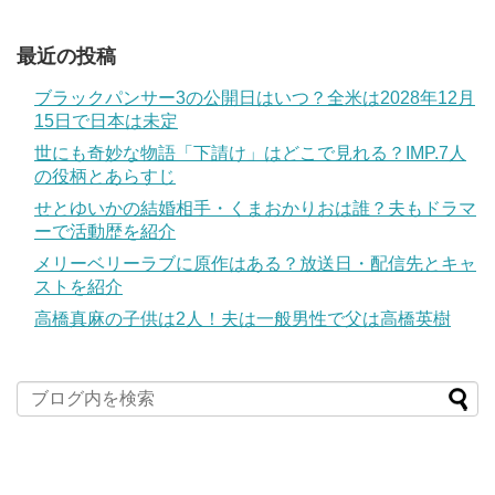
最近の投稿
ブラックパンサー3の公開日はいつ？全米は2028年12月
15日で日本は未定
世にも奇妙な物語「下請け」はどこで見れる？IMP.7人
の役柄とあらすじ
せとゆいかの結婚相手・くまおかりおは誰？夫もドラマ
ーで活動歴を紹介
メリーベリーラブに原作はある？放送日・配信先とキャ
ストを紹介
高橋真麻の子供は2人！夫は一般男性で父は高橋英樹