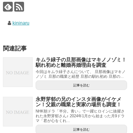
kininaru
関連記事
キムラ緑子の旦那画像はマキノノゾミ！
馴れ初めと離婚再婚理由を調査
今回はキムラ緑子さんについて、 旦那画像はマキノ
ノゾミ 旦那の職業と経歴 旦那の馴れ初め 旦那の...
記事を読む
永野芽郁の兄のインスタ画像がイケメ
ン！父親の職業と実家の場所も調査！
NHK朝ドラ「半分。青い」で一躍ヒロインに抜擢さ
れた永野芽郁さん♪ 2024年1月から始まった月9ドラ
マ「君が心をくれ...
記事を読む