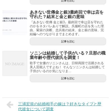
記事を読む
あきない世傳金と銀3最終回で幸は店を
守れた？結末と金と銀の意味
『あきない世傳 金と銀3』最終回で幸は店を守れた
のかをネタバレありで解説。呉服町の店を失った理
由、菊栄の決断、忠兵衛の結末、金と銀の意味、完
結編へのつながりまでまとめます。
記事を読む
ソニンは結婚して子供がいる？旦那の職
業年齢や歴代彼氏を調査！
歌手で女優のソニンさんは、日韓両国で活躍される
美人芸能人ですよね！ そんなソニンさんは結婚して
子供がいるのか気になりま...
記事を読む
三浦宏規の結婚相手の嫁は？好きなタイプと歴
代彼女について調査