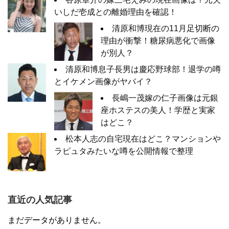
いしだ壱成との離婚理由を確認！
清原和博現在の11月足切断の
理由が衝撃！糖尿病悪化で画像
が別人？
清原和博息子長男は慶応野球部！退学の噂
とイケメン画像がヤバイ？
長嶋一茂嫁の仁子画像は元銀
座ホステスの美人！学歴と実家
はどこ？
松本人志の自宅現在はどこ？マンションや
ラピュタみたいな噂を公開情報で整理
直近の人気記事
まだデータがありません。