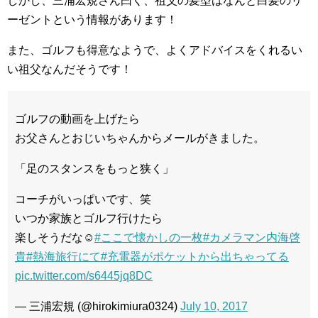
しかし、三浦宏規さん曰く、祖父の髪型はなんと白髪のリ
ーゼントという情報があります！
また、ゴルフも得意なようで、よくアドバイスをくれるい
い祖父なんだそうです！
ゴルフの動画を上げたら
お父さんとおじいちゃんからメールがきました。
「足のスタンスをもっと狭く」
コーチがいっぱいです、笑
いつか家族とゴルフ行けたら
楽しそうだな☺️
#ここで懐かしの一枚
#カメラマン内海啓
貴
#熱海旅行にて
#充電器がポケットから出ちゃってる
pic.twitter.com/s6445jq8DC
— 三浦宏規 (@hirokimiura0324)
July 10, 2017