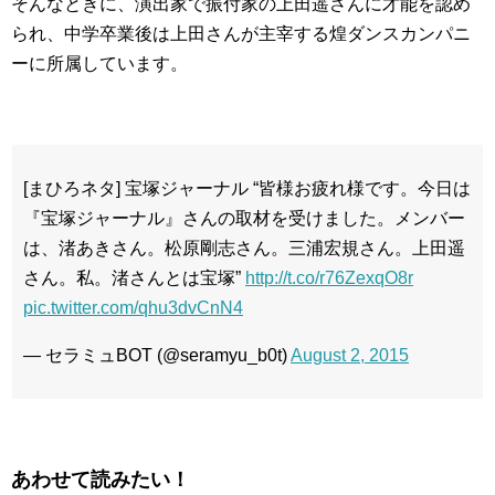
そんなときに、演出家で振付家の上田遥さんに才能を認め
られ、中学卒業後は上田さんが主宰する煌ダンスカンパニ
ーに所属しています。
[まひろネタ] 宝塚ジャーナル “皆様お疲れ様です。今日は
『宝塚ジャーナル』さんの取材を受けました。メンバー
は、渚あきさん。松原剛志さん。三浦宏規さん。上田遥
さん。私。渚さんとは宝塚”
http://t.co/r76ZexqO8r
pic.twitter.com/qhu3dvCnN4
— セラミュBOT (@seramyu_b0t)
August 2, 2015
あわせて読みたい！