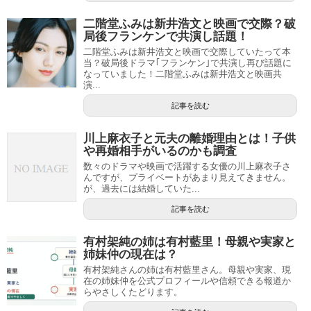
二階堂ふみは新井浩文と映画で交際？破
局後フランケンで共演し話題！
二階堂ふみは新井浩文と映画で交際していたって本
当？破局後ドラマ｢フランケン｣で共演し再び話題に
なっていました！二階堂ふみは新井浩文と映画共
演...
記事を読む
川上麻衣子と元夫の離婚理由とは！子供
や再婚相手がいるのかも調査
数々のドラマや映画で活躍する女優の川上麻衣子さ
んですが、プライベートがあまり見えてきません。
が、過去には結婚していた...
記事を読む
有村架純の姉は有村藍里！母親や実家と
姉妹仲の現在は？
有村架純さんの姉は有村藍里さん。母親や実家、現
在の姉妹仲を公式プロフィールや信頼できる報道か
らやさしくたどります。