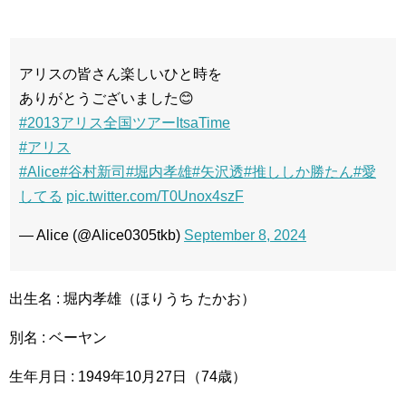
アリスの皆さん楽しいひと時を
ありがとうございました😊
#2013アリス全国ツアーItsaTime
#アリス
#Alice
#谷村新司
#堀内孝雄
#矢沢透
#推ししか勝たん
#愛
してる
pic.twitter.com/T0Unox4szF
— Alice (@Alice0305tkb)
September 8, 2024
出生名 : 堀内孝雄（ほりうち たかお）
別名 : ベーヤン
生年月日 : 1949年10月27日（74歳）