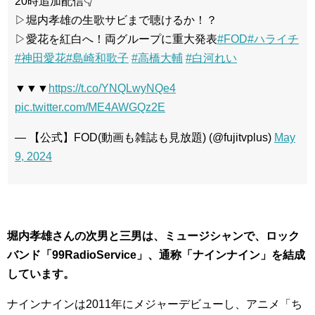
20時追加配信👇
▷堀内孝雄の生歌サビまで聴けるか！？
▷愛花を紅白へ！両グループに重大発表
#FOD
#ハライチ
#神田愛花
#島崎和歌子
#高橋大輔
#白河れい
▼▼▼
https://t.co/YNQLwyNQe4
pic.twitter.com/ME4AWGQz2E
— 【公式】FOD(動画も雑誌も見放題) (@fujitvplus)
May
9, 2024
堀内孝雄さんの次男と三男は、ミュージシャンで、ロック
バンド「99RadioService」、通称「ナインナイン」を結成
しています。
ナインナインは2011年にメジャーデビューし、アニメ「ち