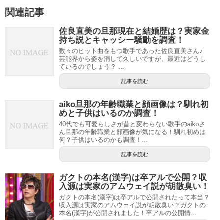
関連記事
佐良直美の旦那現在と結婚歴は？実家金
持ち説とキャッシー騒動を調査！
数々のヒット曲をもつ歌手であった佐良直美さん♪
芸能界から姿を消して久しいですが、最近はどうし
ているのでしょう？ ...
記事を読む
aiko旦那の年齢職業と顔画像は？馴れ初
めと子供はいるのか調査！
40代でも可愛らしさが昔と変わらない歌手のaikoさ
ん旦那の年齢職業と顔画像が気になる！馴れ初めは
何？子供はいるのかも調査！...
記事を読む
ガクトの本名(漢字)は卒アルで公開？収
入源は実家のアムウェイ説が胡散臭い！
ガクトの本名(漢字)は卒アルで公開されたって本当？
収入源は実家のアムウェイ説が胡散臭い？ガクトの
本名(漢字)が公開されました！卒アルの公開情...