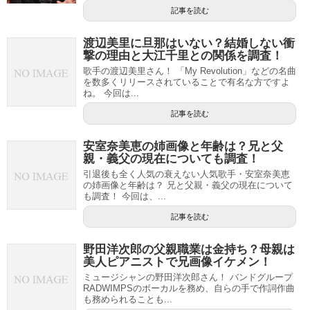
記事を読む
渡辺美里に旦那はいない？結婚しない衝
撃の理由と大江千里との関係を調査！
歌手の渡辺美里さん！ 「My Revolution」などの名曲
を数多くリリースされていることで有名な方ですよ
ね。 今回は...
記事を読む
安室奈美恵の姉画像と年齢は？兄と父
親・義父の現在についても調査！
引退後も全く人気の衰えない人気歌手・安室奈美恵
の姉画像と年齢は？ 兄と父親・義父の現在について
も調査！ 今回は、...
記事を読む
野田洋次郎の父親職業は金持ち？母親は
美人ピアニストで兄画像イケメン！
ミュージシャンの野田洋次郎さん！ バンドグループ
RADWIMPSのボーカルを務め、自らの手で作詞作曲
も務められることも...