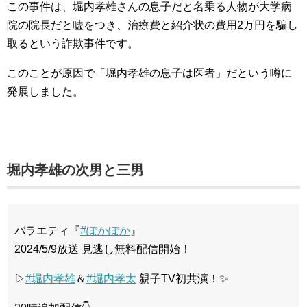
この事件は、堀内孝雄さんの息子だと名乗る人物が大学病
院の院長だと嘘をつき、治療費と紹介状の費用2万円を騙し
取るという詐欺事件です。
このことが原因で「堀内孝雄の息子は医者」だという噂に
発展しました。
堀内孝雄の次男と三男
バラエティ『
#ぽかぽか
』
2024/5/9放送 見逃し無料配信開始！
▷
#堀内孝雄
＆
#堀内孝太
親子TV初共演！✨