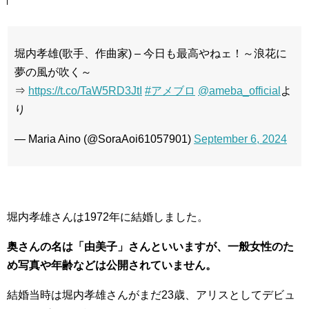
堀内孝雄(歌手、作曲家) – 今日も最高やねェ！～浪花に
夢の風が吹く～
⇒
https://t.co/TaW5RD3JtI
#アメブロ
@ameba_official
よ
り
— Maria Aino (@SoraAoi61057901)
September 6, 2024
堀内孝雄さんは1972年に結婚しました。
奥さんの名は「由美子」さんといいますが、一般女性のた
め写真や年齢などは公開されていません。
結婚当時は堀内孝雄さんがまだ23歳、アリスとしてデビュ