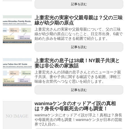
記事を読む
上妻宏光の実家や父親母親は？父の三味
線が幼少期の原点
上妻宏光さんの実家や父親母親について、父の三味
線が幼少期の原点になったこと、日立市出身、6歳で
始めた歩みを確認できる範囲で紹介します。
記事を読む
上妻宏光の息子は18歳！NY親子共演と
妻は非公表の家族話
上妻宏光さんの18歳の息子さんとのニューヨーク親
子共演、妻や子供に関する確認できる範囲、津軽三
味線を次世代へつなぐ思いを紹介します。
記事を読む
wanimaケンタのオッドアイ説の真相
は？身長や母親死去の噂も調査！
wanimaケンタにオッドアイ説が浮上！真相は？身長
や母親死去の噂も調査！wanimaケンタが日本の芸能
界で2人目の...