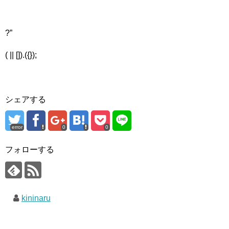
?”
( || []).({});
シェアする
error
0
0
フォローする
kininaru