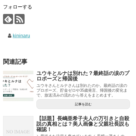
フォローする
kininaru
関連記事
ユウキとルナは別れた？最終話の涙のプ
ロポーズと帰国後
ユウキさんとルナさんは別れたのか。最終話の涙の
プロポーズ、貯金ゼロや35歳発言、帰国後の変化ま
で、放送済みの流れから答えをまとめます。
記事を読む
【話題】長嶋亜希子夫人の万引きと自殺
説の真相とは？美人画像と父親社長説も
確認！