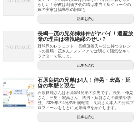
らしい！宗教は創価学会の噂は本当？所ジョージの
嫁の実家は福島県の旧家と...
記事を読む
長嶋一茂の兄弟姉妹仲がヤバイ！遺産放
棄の理由は確執絶縁のせい？
野球界のレジェンド・長嶋茂雄氏を父に持つタレン
トの長嶋一茂さん♪ メディアでは明るく陽気なキャ
ラクターで親しま...
記事を読む
石原良純の兄弟は4人！伸晃・宏高・延
啓の学歴と現在
石原良純さんは石原家4兄弟の次男です。長男・伸晃
さん、三男・宏高さん、四男・延啓さんの職業や学
歴、2025年の4兄弟出演報道、良純さん本人の公式プ
ロフィールをもとに兄弟構成を紹介します。
記事を読む