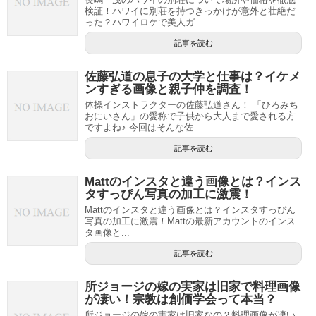
検証！ハワイに別荘を持つきっかけが意外と壮絶だ
った？ハワイロケで美人ガ...
記事を読む
佐藤弘道の息子の大学と仕事は？イケメ
ンすぎる画像と親子仲を調査！
体操インストラクターの佐藤弘道さん！ 「ひろみち
おにいさん」の愛称で子供から大人まで愛される方
ですよね♪ 今回はそんな佐...
記事を読む
Mattのインスタと違う画像とは？インス
タすっぴん写真の加工に激震！
Mattのインスタと違う画像とは？インスタすっぴん
写真の加工に激震！Mattの最新アカウントのインス
タ画像と...
記事を読む
所ジョージの嫁の実家は旧家で料理画像
が凄い！宗教は創価学会って本当？
所ジョージの嫁の実家は旧家なの？料理画像が凄い