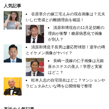
人気記事
谷原章介の嫁三宅えみの現在画像は？元夫
いしだ壱成との離婚理由を確認！
清原和博現在の11月足切断の
理由が衝撃！糖尿病悪化で画像
が別人？
清原和博息子長男は慶応野球部！退学の噂
とイケメン画像がヤバイ？
長嶋一茂嫁の仁子画像は元銀
座ホステスの美人！学歴と実家
はどこ？
松本人志の自宅現在はどこ？マンションや
ラピュタみたいな噂を公開情報で整理