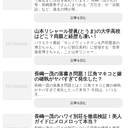
＼最近また注目を集めています／ 長嶋一茂さんの
母・長嶋亜希子さんにまつわる「万引き」や「自殺
説」など、過去の噂が再...
記事を読む
山本リシャール登眞(とうま)の大学高校
はどこ？両親と経歴も凄い！
バラエテイ番組「サンドウィッチマン＆芦田愛菜の
博士ちゃん」（テレビ朝日系列）に登場する「世界
遺産博士ちゃん」こと山本リシャー...
記事を読む
長嶋一茂の落書き問題！江角マキコと嫁
の確執がヤバすぎて発生した？
長嶋一茂の落書き問題とは！ 江角マキコと嫁の確執
がヤバすぎて発生したって本当？ 今回は、いつも
天...
記事を読む
長嶋一茂のハワイ別荘を徹底検証！美人
ガイドにメロメロって本当？
長嶋一茂のハワイの別荘について場所や価格を徹底