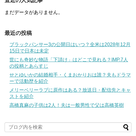
直近の人気記事
まだデータがありません。
最近の投稿
ブラックパンサー3の公開日はいつ？全米は2028年12月
15日で日本は未定
世にも奇妙な物語「下請け」はどこで見れる？IMP.7人
の役柄とあらすじ
せとゆいかの結婚相手・くまおかりおは誰？夫もドラマ
ーで活動歴を紹介
メリーベリーラブに原作はある？放送日・配信先とキャ
ストを紹介
高橋真麻の子供は2人！夫は一般男性で父は高橋英樹