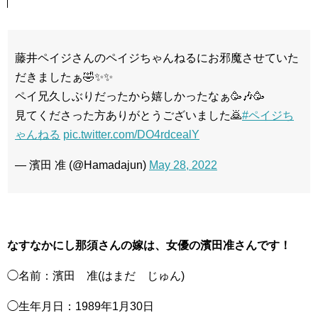
藤井ペイジさんのペイジちゃんねるにお邪魔させていた
だきましたぁ🤣✨✨
ペイ兄久しぶりだったから嬉しかったなぁ🥳🎶🥳
見てくださった方ありがとうございました🙇
#ペイジち
ゃんねる
pic.twitter.com/DO4rdcealY
— 濱田 准 (@Hamadajun)
May 28, 2022
なすなかにし那須さんの嫁は、女優の濱田准さんです！
◯名前：濱田 准(はまだ じゅん)
◯生年月日：1989年1月30日