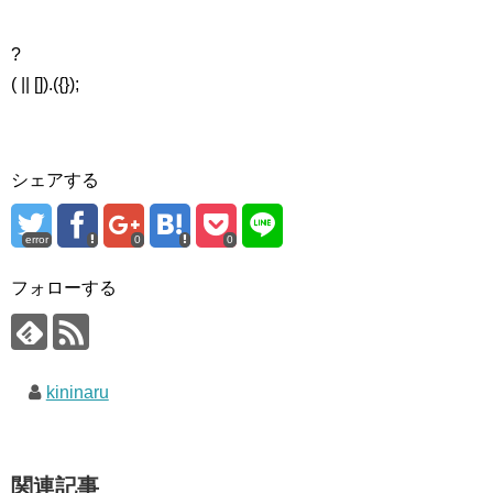
?
( || []).({});
シェアする
error
0
0
フォローする
kininaru
関連記事