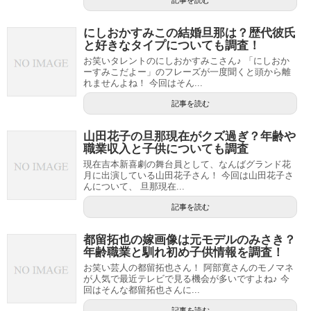
にしおかすみこの結婚旦那は？歴代彼氏
と好きなタイプについても調査！
お笑いタレントのにしおかすみこさん♪ 「にしおか
ーすみこだよー」のフレーズが一度聞くと頭から離
れませんよね！ 今回はそん...
記事を読む
山田花子の旦那現在がクズ過ぎ？年齢や
職業収入と子供についても調査
現在吉本新喜劇の舞台員として、なんばグランド花
月に出演している山田花子さん！ 今回は山田花子さ
んについて、 旦那現在...
記事を読む
都留拓也の嫁画像は元モデルのみさき？
年齢職業と馴れ初め子供情報を調査！
お笑い芸人の都留拓也さん！ 阿部寛さんのモノマネ
が人気で最近テレビで見る機会が多いですよね♪ 今
回はそんな都留拓也さんに...
記事を読む