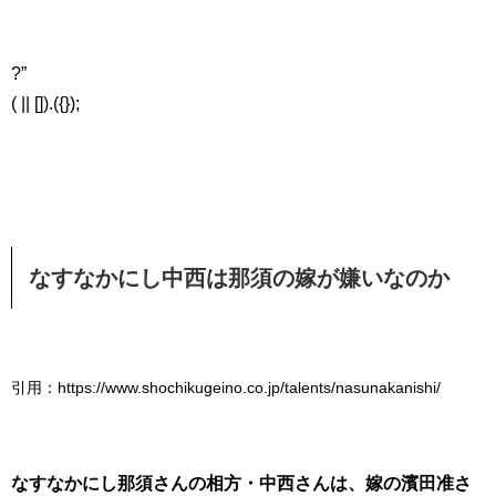
?”
( || []).({});
なすなかにし中西は那須の嫁が嫌いなのか
引用：https://www.shochikugeino.co.jp/talents/nasunakanishi/
なすなかにし那須さんの相方・中西さんは、嫁の濱田准さ