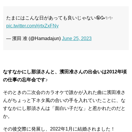
たまにはこんな日があっても良いじゃない🤪🥳✨✨
pic.twitter.com/rjrtxZxFNy
— 濱田 准 (@Hamadajun)
June 25, 2023
なすなかにし那須さんと、濱田准さんの出会いは2012年頃
の仕事の忘年会です♪
そのときの二次会のカラオケで誰かが入れた曲に濱田准さ
んがちょっと下ネタ風の合いの手を入れていたことに、な
すなかにし那須さんは「面白い子だな」と惹かれたのだと
か。
その後交際に発展し、2022年1月に結婚されました！