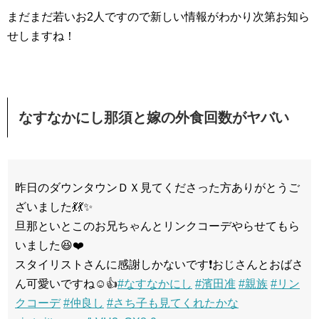
まだまだ若いお2人ですので新しい情報がわかり次第お知ら
せしますね！
なすなかにし那須と嫁の外食回数がヤバい
昨日のダウンタウンＤＸ見てくださった方ありがとうご
ざいました💃💃✨
旦那といとこのお兄ちゃんとリンクコーデやらせてもら
いました😆❤️
スタイリストさんに感謝しかないです❗おじさんとおばさ
ん可愛いですね☺️👍
#なすなかにし
#濱田准
#親族
#リン
クコーデ
#仲良し
#さち子も見てくれたかな