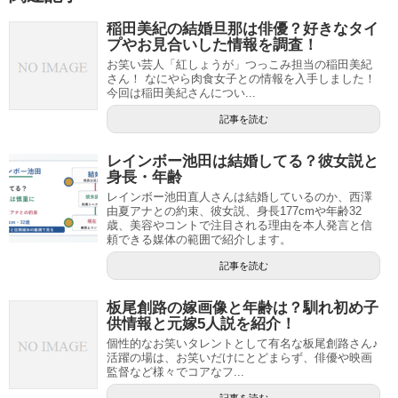
稲田美紀の結婚旦那は俳優？好きなタイ
プやお見合いした情報を調査！
お笑い芸人「紅しょうが」つっこみ担当の稲田美紀
さん！ なにやら肉食女子との情報を入手しました！
今回は稲田美紀さんについ...
記事を読む
レインボー池田は結婚してる？彼女説と
身長・年齢
レインボー池田直人さんは結婚しているのか、西澤
由夏アナとの約束、彼女説、身長177cmや年齢32
歳、美容やコントで注目される理由を本人発言と信
頼できる媒体の範囲で紹介します。
記事を読む
板尾創路の嫁画像と年齢は？馴れ初め子
供情報と元嫁5人説を紹介！
個性的なお笑いタレントとして有名な板尾創路さん♪
活躍の場は、お笑いだけにとどまらず、俳優や映画
監督など様々でコアなフ...
記事を読む