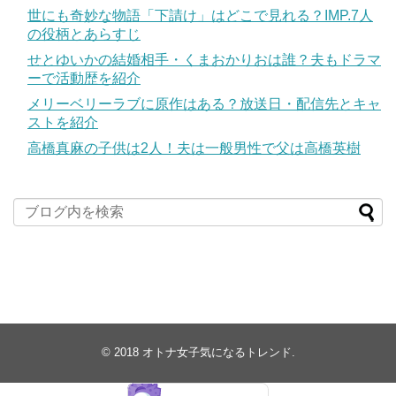
世にも奇妙な物語「下請け」はどこで見れる？IMP.7人
の役柄とあらすじ
せとゆいかの結婚相手・くまおかりおは誰？夫もドラマ
ーで活動歴を紹介
メリーベリーラブに原作はある？放送日・配信先とキャ
ストを紹介
高橋真麻の子供は2人！夫は一般男性で父は高橋英樹
© 2018
オトナ女子気になるトレンド
.