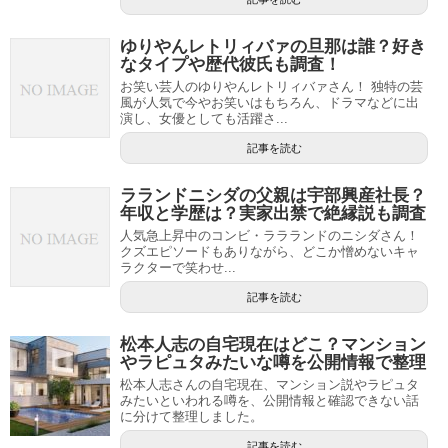
ゆりやんレトリィバァの旦那は誰？好き
なタイプや歴代彼氏も調査！
お笑い芸人のゆりやんレトリィバァさん！ 独特の芸
風が人気で今やお笑いはもちろん、ドラマなどに出
演し、女優としても活躍さ...
記事を読む
ラランドニシダの父親は宇部興産社長？
年収と学歴は？実家出禁で絶縁説も調査
人気急上昇中のコンビ・ララランドのニシダさん！
クズエピソードもありながら、どこか憎めないキャ
ラクターで笑わせ...
記事を読む
松本人志の自宅現在はどこ？マンション
やラピュタみたいな噂を公開情報で整理
松本人志さんの自宅現在、マンション説やラピュタ
みたいといわれる噂を、公開情報と確認できない話
に分けて整理しました。
記事を読む