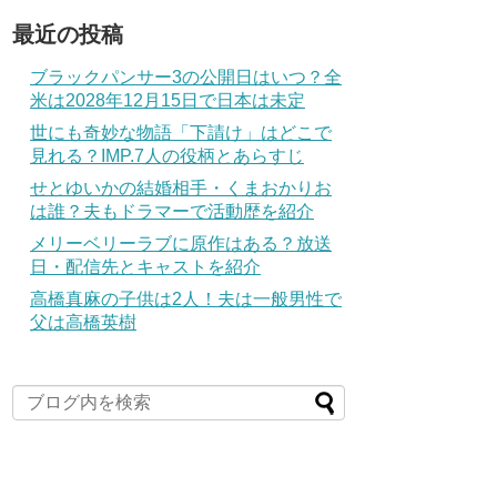
最近の投稿
ブラックパンサー3の公開日はいつ？全
米は2028年12月15日で日本は未定
世にも奇妙な物語「下請け」はどこで
見れる？IMP.7人の役柄とあらすじ
せとゆいかの結婚相手・くまおかりお
は誰？夫もドラマーで活動歴を紹介
メリーベリーラブに原作はある？放送
日・配信先とキャストを紹介
高橋真麻の子供は2人！夫は一般男性で
父は高橋英樹