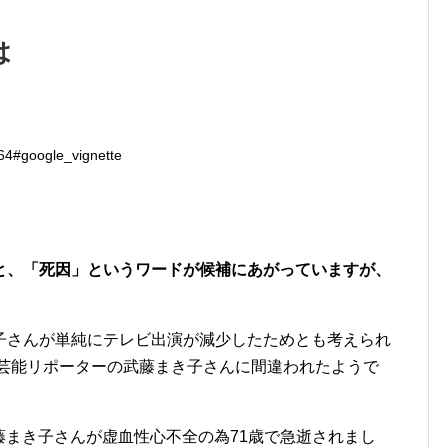
は
4#google_vignette
と、「死因」というワードが候補にあがっていますが、
子さんが単純にテレビ出演が減少したためとも考えられ
た芸能リポーターの武藤まき子さんに間違われたようで
武藤まき子さんが虚血性心不全の為71歳で急逝されまし