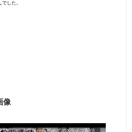
んでした。
画像
東海林のり子のキニナル現場に直撃 Mission-4 現場から初めてのXライブ配信に挑戦！国内最大級日本のモノ創りブランド大集合！藤巻百貨‘’展‘’ #東急プラザ銀座 #アーカイブ