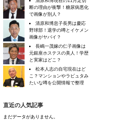
清原和博現在の11月足切
断の理由が衝撃！糖尿病悪化
で画像が別人？
清原和博息子長男は慶応
野球部！退学の噂とイケメン
画像がヤバイ？
長嶋一茂嫁の仁子画像は
元銀座ホステスの美人！学歴
と実家はどこ？
松本人志の自宅現在はど
こ？マンションやラピュタみ
たいな噂を公開情報で整理
直近の人気記事
まだデータがありません。