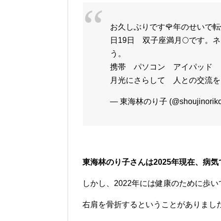
お久しぶりです🌹年のせいで
日19日 双子座満月🌕です
う。
携帯 パソコン アイパッド
月光にさらして 人との交流をスム
— 東海林のり子 (@shoujinorik
東海林のり子さんは2025年現在、病
しかし、2022年には健康のために歩
右肩を骨折するということがありまし