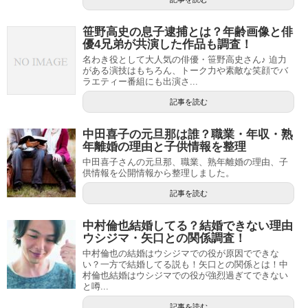
笹野高史の息子逮捕とは？年齢画像と俳
優4兄弟が共演した作品も調査！
名わき役として大人気の俳優・笹野高史さん♪ 迫力
がある演技はもちろん、トーク力や素敵な笑顔でバ
ラエティー番組にも出演さ...
記事を読む
中田喜子の元旦那は誰？職業・年収・熟
年離婚の理由と子供情報を整理
中田喜子さんの元旦那、職業、熟年離婚の理由、子
供情報を公開情報から整理しました。
記事を読む
中村倫也結婚してる？結婚できない理由
ウシジマ・矢口との関係調査！
中村倫也の結婚はウシジマでの役が原因でできな
い？一方で結婚してる説も！矢口との関係とは！中
村倫也結婚はウシジマでの役が強烈過ぎてできない
と噂...
記事を読む