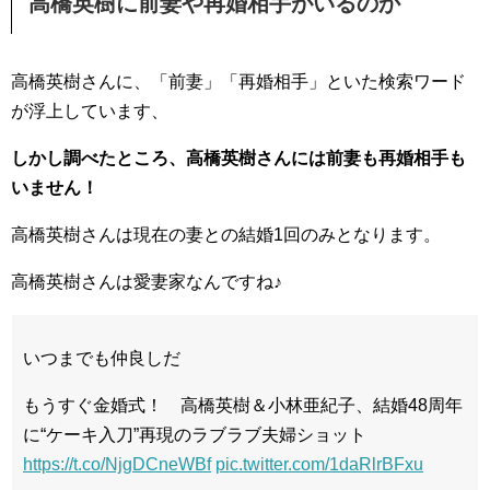
高橋英樹に前妻や再婚相手がいるのか
高橋英樹さんに、「前妻」「再婚相手」といた検索ワード
が浮上しています、
しかし調べたところ、高橋英樹さんには前妻も再婚相手も
いません！
高橋英樹さんは現在の妻との結婚1回のみとなります。
高橋英樹さんは愛妻家なんですね♪
いつまでも仲良しだ
もうすぐ金婚式！ 高橋英樹＆小林亜紀子、結婚48周年
に“ケーキ入刀”再現のラブラブ夫婦ショット
https://t.co/NjgDCneWBf
pic.twitter.com/1daRlrBFxu