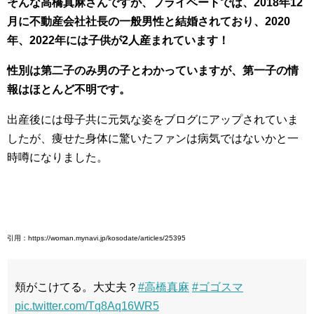
そんな高橋真麻さんですが、プライベートでは、2018年12
月に不動産会社社長の一般男性と結婚されており、2
020
年、2022年には子供が2人産まれています！
性別は第二子のみ男の子とわかっていますが、第一子の情
報はほとんど不明です。
出産後には母子共に元気な姿をブログにアップされていま
したが、痩せた身体に驚いたファンは病気ではないかと一
時噂になりました。
引用：https://woman.mynavi.jp/kosodate/articles/25395
頬がこけてる。大丈夫？
#高橋真麻
#ゴゴスマ
pic.twitter.com/Tq8Aq16WR5