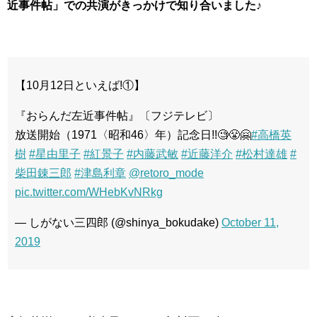
近事件帖」での共演がきっかけで知り合いました♪
【10月12日といえば!①】
『おらんだ左近事件帖』〔フジテレビ〕
放送開始（1971〈昭和46〉年）記念日!!🧐😤🤗
#高橋英
樹
#星由里子
#紅景子
#内藤武敏
#近藤洋介
#松村達雄
#
柴田錬三郎
#津島利章
@retoro_mode
pic.twitter.com/WHebKvNRkg
— しがない三四郎 (@shinya_bokudake)
October 11,
2019