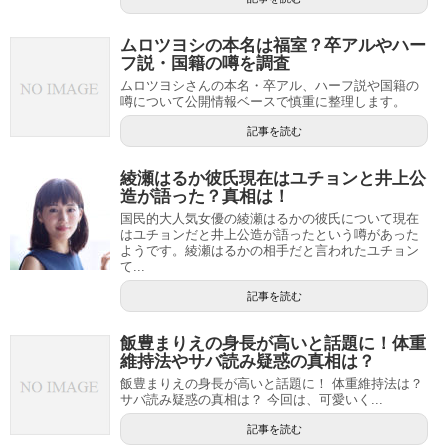
ムロツヨシの本名は福室？卒アルやハー
フ説・国籍の噂を調査
ムロツヨシさんの本名・卒アル、ハーフ説や国籍の
噂について公開情報ベースで慎重に整理します。
記事を読む
綾瀬はるか彼氏現在はユチョンと井上公
造が語った？真相は！
国民的大人気女優の綾瀬はるかの彼氏について現在
はユチョンだと井上公造が語ったという噂があった
ようです。綾瀬はるかの相手だと言われたユチョン
て...
記事を読む
飯豊まりえの身長が高いと話題に！体重
維持法やサバ読み疑惑の真相は？
飯豊まりえの身長が高いと話題に！ 体重維持法は？
サバ読み疑惑の真相は？ 今回は、可愛いく...
記事を読む