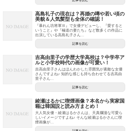
記事を読む
高島礼子の現在は？再婚の噂や若い頃の
美貌＆人気髪型も全体の確認！
『暴れん坊将軍Ⅲ』で女優デビューし、『愛すると
いうこと』や『極道の妻たち』など数多くの作品に
出演している高島礼子さん...
記事を読む
吉高由里子の学歴大学高校は？中学卒ア
ルと小学校時代の画像が可愛い！
吉高由里子さんはほんわかした雰囲気が素敵な女優
さんですよね♪ 知的な感じも持ち合わせてる吉高由
里子さん...
記事を読む
綾瀬はるかに喫煙画像？本名から実家国
籍は韓国説と読み方まとめ！
大人気女優・綾瀬はるかさんは、天真爛漫な可愛ら
しいイメージですよね♪ そんな綾瀬はるかさんに喫
煙画像が...
記事を読む