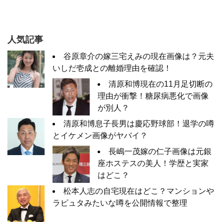
人気記事
谷原章介の嫁三宅えみの現在画像は？元夫
いしだ壱成との離婚理由を確認！
清原和博現在の11月足切断の
理由が衝撃！糖尿病悪化で画像
が別人？
清原和博息子長男は慶応野球部！退学の噂
とイケメン画像がヤバイ？
長嶋一茂嫁の仁子画像は元銀
座ホステスの美人！学歴と実家
はどこ？
松本人志の自宅現在はどこ？マンションや
ラピュタみたいな噂を公開情報で整理