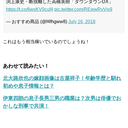
渕上康史・断捨離した高橋英樹「ダウンタウンDX」
https://t.co/6wsKV0cuf4
pic.twitter.com/REwwRvVjs9
— おすすめ商品 (@f4fhgww8)
July 16, 2018
これはもう相当稼いでいるのでしょうね！
あわせて読みたい！
北大路欣也の嫁顔画像は古屋祥子！年齢学歴と馴れ
初めや息子情報とは？
伊東四朗の息子長男三男の職業は？次男は俳優でお
かしな刑事で共演！