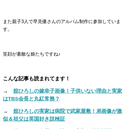
また親子3人で早見優さんのアルバム制作に参加していま
す。
笑顔が素敵な娘たちですね♪
こんな記事も読まれてます！
→
舘ひろしの嫁幸子画像！子供いない理由と実家
はTBS会長と丸紅常務？
→
舘ひろしの実家は病院で武家屋敷！弟画像が激
似＆祖父は英国好き説検証