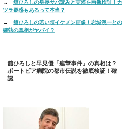
→
舘ひろしの身長サバ読みと実際を画像検証！カ
ツラ疑惑もあるって本当？
→
舘ひろしの若い頃イケメン画像！岩城滉一との
確執の真相がヤバイ？
舘ひろしと早見優「痙攣事件」の真相は？
ポートピア病院の都市伝説を徹底検証！確
認