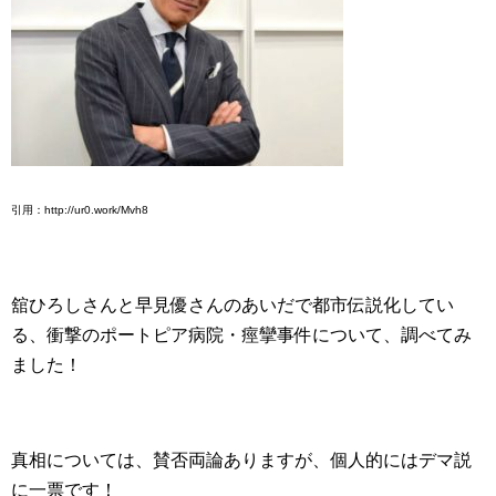
引用：http://ur0.work/Mvh8
舘ひろしさんと早見優さんのあいだで都市伝説化してい
る、衝撃のポートピア病院・痙攣事件について、調べてみ
ました！
真相については、賛否両論ありますが、個人的にはデマ説
に一票です！